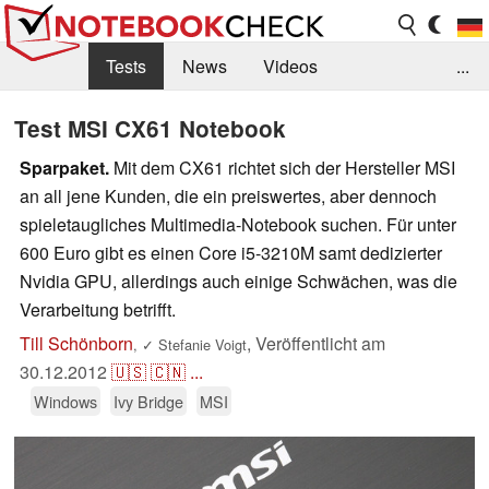
Tests
News
Videos
...
Benchmarks & Tech
Externe Tests
Test MSI CX61 Notebook
Kaufberatung
Deals
Suche
Jobs
Sparpaket.
Mit dem CX61 richtet sich der Hersteller MSI
an all jene Kunden, die ein preiswertes, aber dennoch
Forum
spieletaugliches Multimedia-Notebook suchen. Für unter
600 Euro gibt es einen Core i5-3210M samt dedizierter
Nvidia GPU, allerdings auch einige Schwächen, was die
Verarbeitung betrifft.
Till Schönborn
,
Veröffentlicht am
,
✓
Stefanie Voigt
30.12.2012
🇺🇸
🇨🇳
...
Windows
Ivy Bridge
MSI