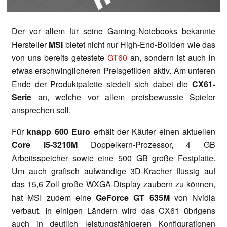
Der vor allem für seine Gaming-Notebooks bekannte
Hersteller
MSI
bietet nicht nur High-End-Boliden wie das
von uns bereits getestete
GT60
an, sondern ist auch in
etwas erschwinglicheren Preisgefilden aktiv. Am unteren
Ende der Produktpalette siedelt sich dabei die
CX61-
Serie
an, welche vor allem preisbewusste Spieler
ansprechen soll.
Für
knapp 600 Euro
erhält der Käufer einen aktuellen
Core i5-3210M
Doppelkern-Prozessor, 4 GB
Arbeitsspeicher sowie eine 500 GB große Festplatte.
Um auch grafisch aufwändige 3D-Kracher flüssig auf
das 15,6 Zoll große WXGA-Display zaubern zu können,
hat MSI zudem eine
GeForce GT 635M
von Nvidia
verbaut. In einigen Ländern wird das CX61 übrigens
auch in deutlich leistungsfähigeren Konfigurationen