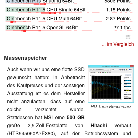
Cinebench R10 Shading 64Bit
5806 Points
Cinebench R11.5 CPU Single 64Bit
1.18 Points
Cinebench R11.5 CPU Multi 64Bit
2.87 Points
Cinebench R11.5 OpenGL 64Bit
27.1 fps
Hilfe
... im Vergleich
Massenspeicher
Auch wenn wir uns eine flotte SSD
gewünscht hätten: In Anbetracht
des Kaufpreises und der sonstigen
Ausstattung ist es dem Hersteller
nicht anzulasten, dass auf eine
HD Tune Benchmark
solche verzichtet wurde.
Stattdessen hat MSI eine
500 GB
große 2,5-Zoll-Festplatte von
Hitachi
verbaut
(HTS545050A7E380), auf der Betriebssystem und