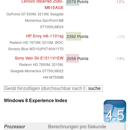
Lenovo IdeaPad Z580-
2079
Points
-12%
M81EAGE
GeForce GT 630M, 3210M, Seagate
Momentus SpinPoint M8
ST1000LM024
HP Envy m6-1101sg
2392
Points
+1%
Radeon HD 7670M, 3210M, WDC
Scorpio Blue WD10JPVT-60A1YT0
Sony Vaio SV-E1511V1EW
2058
Points
-13%
Radeon HD 7650M, 3210M,
Seagate Momentus ST750LM022
HN-M750MB
Windows 8 Experience Index
4.5
Prozessor
Berechnungen pro Sekunde