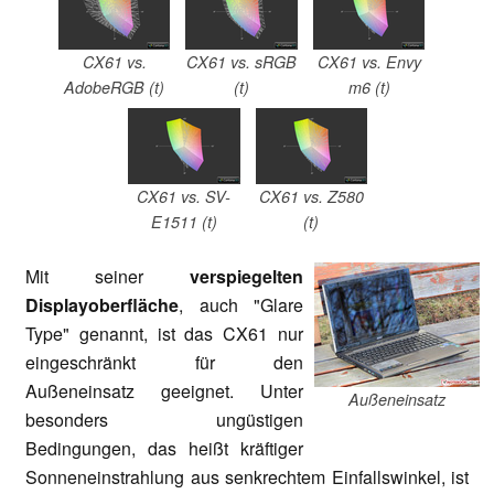
CX61 vs.
CX61 vs. sRGB
CX61 vs. Envy
AdobeRGB (t)
(t)
m6 (t)
CX61 vs. SV-
CX61 vs. Z580
E1511 (t)
(t)
Mit seiner
verspiegelten
Displayoberfläche
, auch "Glare
Type" genannt, ist das CX61 nur
eingeschränkt für den
Außeneinsatz geeignet. Unter
Außeneinsatz
besonders ungüstigen
Bedingungen, das heißt kräftiger
Sonneneinstrahlung aus senkrechtem Einfallswinkel, ist