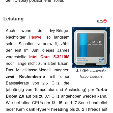
dem Display positionieren sollte.
Leistung
Auch wenn der Ivy-Bridge-
Nachfolger
Haswell
so langsam
seine Schatten vorauswirft, zählt
der erst im Juni dieses Jahres
vorgestellte
Intel Core i5-3210M
noch lange nicht zum alten Eisen.
Das Mittelklasse-Modell integriert
3,1 GHz maximale
zwei Rechenkerne
mit einer
Turbo-Taktrate
Basistaktrate von 2,5 GHz, die
(abhängig von Temperatur und Auslastung) per
Turbo
Boost 2.0
auf bis zu 3,1 GHz angehoben werden kann.
Wie bei allen CPUs der i3-, i5- und i7-Serie bearbeitet
jeder Kern dank
Hyper-Threading
bis zu 2 Threads auf