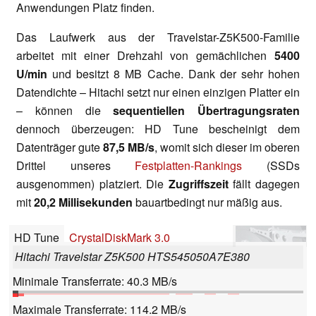
Anwendungen Platz finden.
Das Laufwerk aus der Travelstar-Z5K500-Familie
arbeitet mit einer Drehzahl von gemächlichen
5400
U/min
und besitzt 8 MB Cache. Dank der sehr hohen
Datendichte – Hitachi setzt nur einen einzigen Platter ein
– können die
sequentiellen Übertragungsraten
dennoch überzeugen: HD Tune bescheinigt dem
Datenträger gute
87,5 MB/s
, womit sich dieser im oberen
Drittel unseres
Festplatten-Rankings
(SSDs
ausgenommen) platziert. Die
Zugriffszeit
fällt dagegen
mit
20,2 Millisekunden
bauartbedingt nur mäßig aus.
HD Tune
CrystalDiskMark 3.0
Hitachi Travelstar Z5K500 HTS545050A7E380
Minimale Transferrate: 40.3 MB/s
Maximale Transferrate: 114.2 MB/s