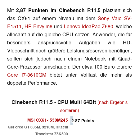
Mit
2,87 Punkten im Cinebench R11.5
platziert sich
das CX61 auf einem Niveau mit dem
Sony Vaio SV-
E1511
,
HP Envy m6
und
Lenovo IdeaPad Z580
, welche
allesamt auf die gleiche CPU setzen. Anwender, die für
besonders anspruchsvolle Aufgaben wie HD-
Videoschnitt noch größere Leistungsreserven benötigen,
sollten sich jedoch nach einem Notebook mit Quad-
Core-Prozessor umschauen: Der etwa 100 Euro teurere
Core i7-3610QM
bietet unter Volllast die mehr als
doppelte Performance.
Cinebench R11.5 - CPU Multi 64Bit
(nach Ergebnis
sortieren)
MSI CX61-i530M245
2.87
Points
GeForce GT 635M, 3210M, Hitachi
Travelstar Z5K500