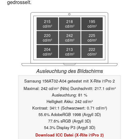
gedrosselt.
215
218
195
cd/m²
cd/m²
cd/m²
220
242
225
cd/m²
cd/m²
cd/m²
204
213
222
cd/m²
cd/m²
cd/m²
Ausleuchtung des Bildschirms
Samsung 156AT02-A04 getestet mit X-Rite i1Pro 2
Maximal: 242 cd/m² (Nits) Durchschnitt: 217.1 cd/m²
Ausleuchtung: 81 %
Helligkeit Akku: 242 cd/m²
Kontrast: 341:1 (Schwarzwert: 0.71 cd/m²)
55.6% AdobeRGB 1998 (Argyll 3D)
77.6% sRGB (Argyll 3D)
54.3% Display P3 (Argyll 3D)
Download ICC Datei (X-Rite i1Pro 2)