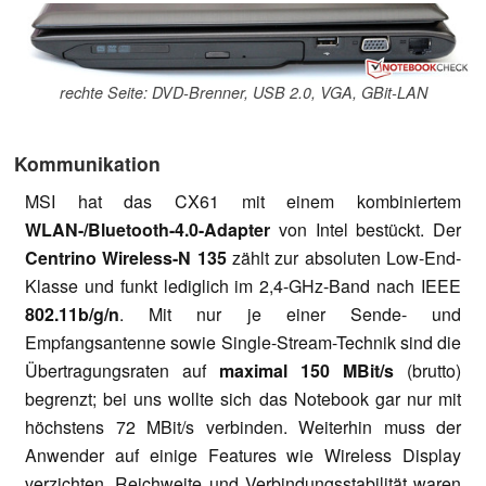
rechte Seite: DVD-Brenner, USB 2.0, VGA, GBit-LAN
Kommunikation
MSI hat das CX61 mit einem kombiniertem
WLAN-/Bluetooth-4.0-Adapter
von Intel bestückt. Der
Centrino Wireless-N 135
zählt zur absoluten Low-End-
Klasse und funkt lediglich im 2,4-GHz-Band nach IEEE
802.11b/g/n
. Mit nur je einer Sende- und
Empfangsantenne sowie Single-Stream-Technik sind die
Übertragungsraten auf
maximal 150 MBit/s
(brutto)
begrenzt; bei uns wollte sich das Notebook gar nur mit
höchstens 72 MBit/s verbinden. Weiterhin muss der
Anwender auf einige Features wie Wireless Display
verzichten. Reichweite und Verbindungsstabilität waren