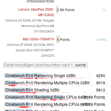
HTS545050A7E380
Lenovo IdeaPad Z580-
2.88
Points
0%
M81EAGE
GeForce GT 630M, 3210M, Seagate
Momentus SpinPoint M8
ST1000LM024
MSI GE60-i789W7H
6
Points
+109%
GeForce GT 650M, 3610QM, WDC
Scorpio Blue WD7500BPVT-
22HXZT3
Cinebench R10 Rendering Single 32Bit
4250
Cinebench R10 Rendering Multiple CPUs 32Bit
9019
Cinebench R10 Shading 32Bit
5813
Cinebench R10 Rendering Single CPUs 64Bit
5389 Points
Cinebench R10 Rendering Multiple CPUs 64Bit
11039 Points