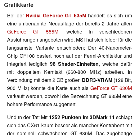
Grafikkarte
Bei der
Nvidia GeForce GT 635M
handelt es sich um
eine umbenannte Neuauflage der bereits 2 Jahre alten
GeForce GT 555M
, welche in verschiedenen
Ausführungen angeboten wird. MSI hat sich leider für die
langsamste Variante entschieden: Der 40-Nanometer-
Chip GF108 basiert noch auf der Fermi-Architektur und
integriert lediglich
96 Shader-Einheiten
, welche dafür
mit doppeltem Kerntakt (660-800 MHz) arbeiten. In
Verbindung mit dem 2 GB großen
DDR3-VRAM
(128 Bit,
900 MHz) könnte die Karte auch als
GeForce GT 630M
verkauft werden, obwohl die Bezeichnung GT 635M eine
höhere Performance suggeriert.
Und in der Tat: Mit
1252 Punkten im 3DMark 11
schlägt
sich das CX61 kaum besser als mancher Kontrahent mit
der nominell schwächeren GT 630M. Das zugehörige