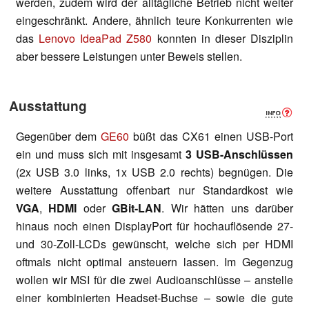
werden, zudem wird der alltägliche Betrieb nicht weiter
eingeschränkt. Andere, ähnlich teure Konkurrenten wie
das
Lenovo IdeaPad Z580
konnten in dieser Disziplin
aber bessere Leistungen unter Beweis stellen.
Ausstattung
Gegenüber dem
GE60
büßt das CX61 einen USB-Port
ein und muss sich mit insgesamt
3 USB-Anschlüssen
(2x USB 3.0 links, 1x USB 2.0 rechts) begnügen. Die
weitere Ausstattung offenbart nur Standardkost wie
VGA
,
HDMI
oder
GBit-LAN
. Wir hätten uns darüber
hinaus noch einen DisplayPort für hochauflösende 27-
und 30-Zoll-LCDs gewünscht, welche sich per HDMI
oftmals nicht optimal ansteuern lassen. Im Gegenzug
wollen wir MSI für die zwei Audioanschlüsse – anstelle
einer kombinierten Headset-Buchse – sowie die gute