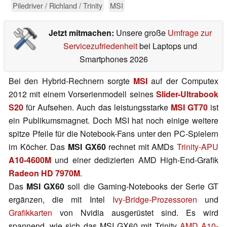
Piledriver / Richland / Trinity
MSI
Jetzt mitmachen:
Unsere große
Umfrage zur
Servicezufriedenheit
bei Laptops und
Smartphones 2026
Bei den Hybrid-Rechnern sorgte
MSI
auf der Computex
2012 mit einem Vorserienmodell seines
Slider-Ultrabook
S20
für Aufsehen. Auch das leistungsstarke
MSI GT70
ist
ein Publikumsmagnet. Doch MSI hat noch einige weitere
spitze Pfeile für die Notebook-Fans unter den PC-Spielern
im Köcher. Das
MSI GX60
rechnet mit AMDs
Trinity-APU
A10-4600M
und einer dedizierten AMD High-End-Grafik
Radeon HD 7970M
.
Das
MSI GX60
soll die Gaming-Notebooks der Serie GT
ergänzen, die mit Intel
Ivy-Bridge-Prozessoren
und
Grafikkarten
von Nvidia ausgerüstet sind. Es wird
spannend, wie sich das MSI GX60 mit Trinity
AMD A10-