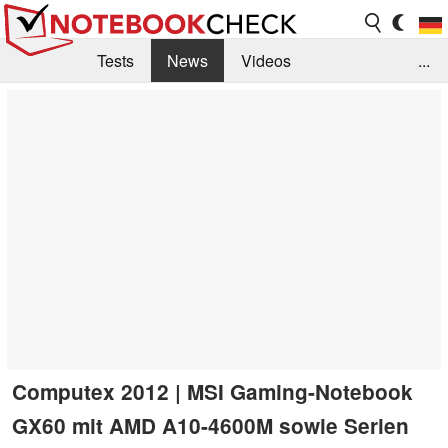
Tests
News
Videos
...
Benchmarks & Tech
Externe Tests
Kaufberatung
Deals
Suche
Jobs
Forum
Computex 2012 | MSI Gaming-Notebook
GX60 mit AMD A10-4600M sowie Serien