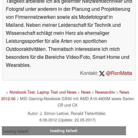
Tätigkeit arbeitete ich als gelernter Netzwerktechniker und
Fotograf unter anderem in der Planung und Projektierung
von Firmennetzwerken sowie als Modefotograf in
Mailand. Neben meiner Leidenschaft für Technik und
Wissenschaft schlägt mein Herz als ehemaliger
Leistungssportler für alle Arten von sportlichen
Outdooraktivitäten. Thematisch interessiere ich mich
besonders für die Bereiche Video/Foto, Smart Home und
Wearables.
Kontakt:
@RonMatta
>
Notebook Test, Laptop Test und News
>
News
>
Newsarchiv
>
News
2012-06
> MSI Gaming-Notebook GX60 mit AMD A10-4600M sowie Serien
CR und CX
Autor: J. Simon Leitner, Ronald Tiefenthäler,
6.06.2012 (Update: 22.05.2017)
loading failed!
loading failed!