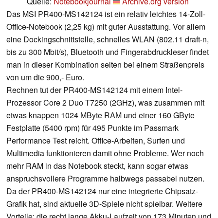
Quelle:
Notebookjournal
Archive.org version
Das MSI PR400-MS142124 ist ein relativ leichtes 14-Zoll-
Office-Notebook (2,25 kg) mit guter Ausstattung. Vor allem
eine Dockingschnittstelle, schnelles WLAN (802.11 draft-n,
bis zu 300 Mbit/s), Bluetooth und Fingerabdruckleser findet
man in dieser Kombination selten bei einem Straßenpreis
von um die 900,- Euro.
Rechnen tut der PR400-MS142124 mit einem Intel-
Prozessor Core 2 Duo T7250 (2GHz), was zusammen mit
etwas knappen 1024 MByte RAM und einer 160 GByte
Festplatte (5400 rpm) für 495 Punkte im Passmark
Performance Test reicht. Office-Arbeiten, Surfen und
Multimedia funktionieren damit ohne Probleme. Wer noch
mehr RAM in das Notebook steckt, kann sogar etwas
anspruchsvollere Programme halbwegs passabel nutzen.
Da der PR400-MS142124 nur eine integrierte Chipsatz-
Grafik hat, sind aktuelle 3D-Spiele nicht spielbar. Weitere
Vorteile: die recht lange Akku-Laufzeit von 173 Minuten und