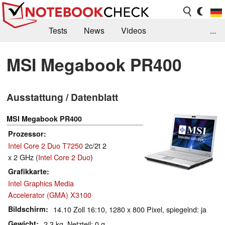
Tests
News
Videos
...
Benchmarks & Tech
Externe Tests
MSI Megabook PR400
Kaufberatung
Deals
Suche
Jobs
Ausstattung / Datenblatt
Forum
MSI Megabook PR400
Prozessor
Intel Core 2 Duo T7250
2c/2t 2
x 2 GHz (
Intel Core 2 Duo
)
Grafikkarte
Intel Graphics Media
Accelerator (GMA) X3100
Bildschirm
14.10 Zoll 16:10, 1280 x 800 Pixel, spiegelnd: ja
Gewicht
2.3 kg, Netzteil: 0 g