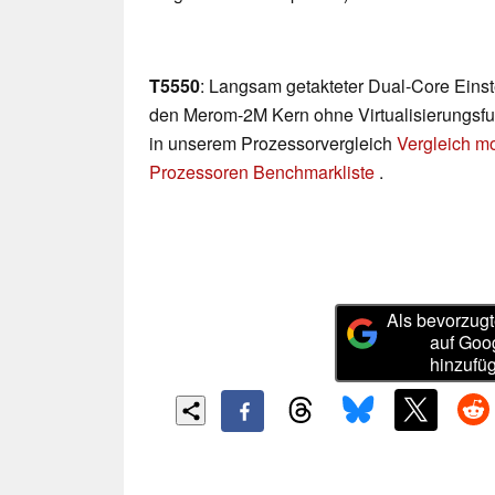
T5550
: Langsam getakteter Dual-Core Einst
den Merom-2M Kern ohne Virtualisierungsfun
in unserem Prozessorvergleich
Vergleich m
Prozessoren Benchmarkliste
.
Als bevorzugt
auf Goo
hinzufü