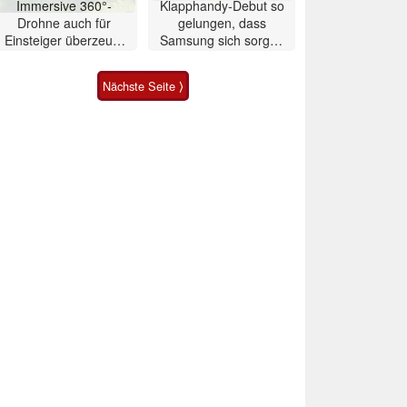
Immersive 360°-
Klapphandy-Debut so
Drohne auch für
gelungen, dass
Einsteiger überzeugt
Samsung sich sorgen
mit Einschränkungen
muss? – Razr Fold
Smartphone im Test
Nächste Seite ⟩