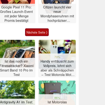
Google Pixel 11 Pro:
Citizen launcht vier
Großes Launch-Event
neue
mit jeder Menge
Mondphasenuhren mit
Promis bestätigt
hochpräziser
Atomzeitmessung
Nächste Seite ⟩
73%
Ist das noch ein
Handy enttäuscht zum
Fitnesstracker? Xiaomi
Vollpreis, lohnt sich
Smart Band 10 Pro im
aber als Schnäppchen
Test
– Test Motorola Moto
G47 Smartphone
86%
Antigravity A1 im Test:
Ist Motorolas