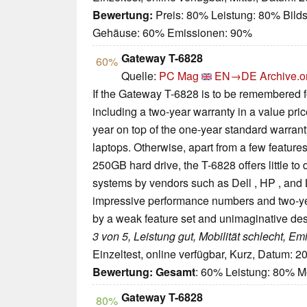
Bewertung:
Preis: 80% Leistung: 80% Bilds
Gehäuse: 60% Emissionen: 90%
Gateway T-6828
60%
Quelle:
PC Mag
EN→DE
Archive.o
If the Gateway T-6828 is to be remembered fo
including a two-year warranty in a value pric
year on top of the one-year standard warran
laptops. Otherwise, apart from a few featur
250GB hard drive, the T-6828 offers little to 
systems by vendors such as Dell , HP , an
impressive performance numbers and two-y
by a weak feature set and unimaginative des
3 von 5, Leistung gut, Mobilität schlecht, E
Einzeltest, online verfügbar, Kurz, Datum: 2
Bewertung:
Gesamt
: 60% Leistung: 80% M
Gateway T-6828
80%