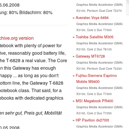
06.06.2008
Graphics Media Accelerator (GMA)
X3100, Pentium Dual Core T2370
tung: 80% Bildschirm: 80%
Averatec Voya 6494
Graphics Media Accelerator (GMA)
X3100, Core 2 Duo T7500
Toshiba Satellite M305
chive.org version
Graphics Media Accelerator (GMA)
ebook with plenty of power for
X3100, Core 2 Duo T8100
ve, reasonably good battery life,
Gateway MT6728
the T-6828 a real value. The Core
Graphics Media Accelerator (GMA)
n this Gateway has enough
X3100, Pentium Dual Core T2330
appy ... as long as you don't
Fujitsu-Siemens Esprimo
Mobile M9400
Bottom line, the Gateway T-6828
Graphics Media Accelerator (GMA)
otebook class. That said, for a
X3100, Core 2 Duo T7300
otebooks with dedicated graphics
MSI Megabook PR400
Graphics Media Accelerator (GMA)
 sehr gut, Preis gut, Mobilität
X3100, Core 2 Duo T7250
HP Pavilion dv2700t
Graphics Media Accelerator (GMA)
20.05.2008