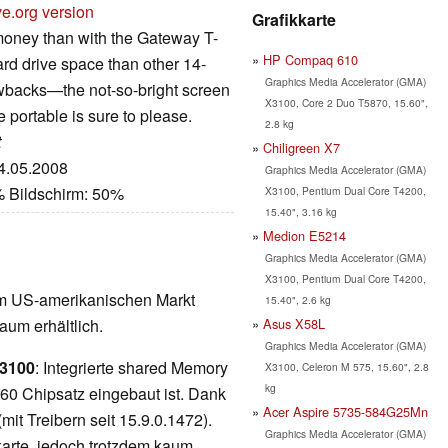
ve.org version
Grafikkarte
 money than with the Gateway T-
HP Compaq 610
hard drive space than other 14-
Graphics Media Accelerator (GMA)
awbacks—the not-so-bright screen
X3100, Core 2 Duo T5870, 15.60",
 portable is sure to please.
2.8 kg
t
Chiligreen X7
14.05.2008
Graphics Media Accelerator (GMA)
% Bildschirm: 50%
X3100, Pentium Dual Core T4200,
15.40", 3.16 kg
Medion E5214
Graphics Media Accelerator (GMA)
X3100, Pentium Dual Core T4200,
am US-amerikanischen Markt
15.40", 2.6 kg
Asus X58L
um erhältlich.
Graphics Media Accelerator (GMA)
X3100
: Integrierte shared Memory
X3100, Celeron M 575, 15.60", 2.8
kg
960 Chipsatz eingebaut ist. Dank
Acer Aspire 5735-584G25Mn
mit Treibern seit 15.9.0.1472).
Graphics Media Accelerator (GMA)
kkarte, jedoch trotzdem kaum