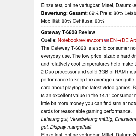
Einzeltest, online verfügbar, Mittel, Datum: 
Bewertung:
Gesamt
: 69% Preis: 80% Leis
Mobilität: 80% Gehäuse: 80%
Gateway T-6828 Review
Quelle:
Notebookreview.com
EN→DE
Ar
The Gateway T-6828 is a solid consumer not
everyday use. The low price, sizable hard dri
and relatively cool temperatures help make 
2 Duo processor and solid 3GB of RAM mea
performance to keep the average user quite h
care about playing the latest video games. 
is an excellent value in the 14.1" consumer n
little bit more money you can find similar n
cards for reasonable gaming performance.
Leistung gut, Verarbeitung mäßig, Emissionen
gut, Display mangelhaft
Einzeltest, online verfügbar, Mittel, Datum: 