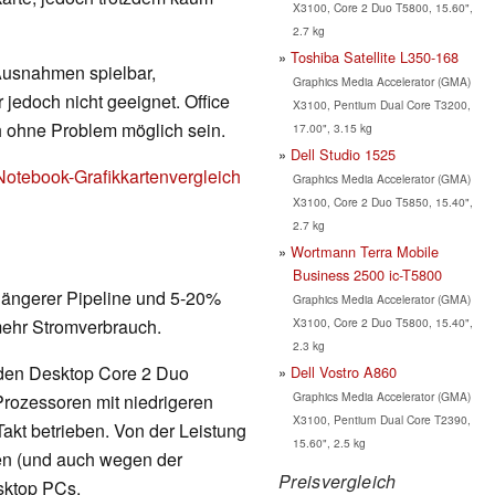
X3100, Core 2 Duo T5800, 15.60",
2.7 kg
Toshiba Satellite L350-168
 Ausnahmen spielbar,
Graphics Media Accelerator (GMA)
 jedoch nicht geeignet. Office
X3100, Pentium Dual Core T3200,
h ohne Problem möglich sein.
17.00", 3.15 kg
Dell Studio 1525
Notebook-Grafikkartenvergleich
Graphics Media Accelerator (GMA)
X3100, Core 2 Duo T5850, 15.40",
2.7 kg
Wortmann Terra Mobile
Business 2500 ic-T5800
 längerer Pipeline und 5-20%
Graphics Media Accelerator (GMA)
X3100, Core 2 Duo T5800, 15.40",
mehr Stromverbrauch.
2.3 kg
 den Desktop Core 2 Duo
Dell Vostro A860
Graphics Media Accelerator (GMA)
rozessoren mit niedrigeren
X3100, Pentium Dual Core T2390,
kt betrieben. Von der Leistung
15.60", 2.5 kg
en (und auch wegen der
Preisvergleich
sktop PCs.