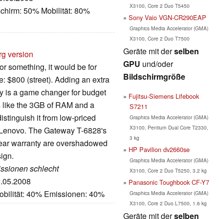
X3100, Core 2 Duo T5450
chirm: 50% Mobilität: 80%
Sony Vaio VGN-CR290EAP
Graphics Media Accelerator (GMA)
X3100, Core 2 Duo T7500
Geräte mit der
selben
rg version
GPU
und/oder
r something, it would be for
Bildschirmgröße
e: $800 (street). Adding an extra
ty is a game changer for budget
Fujitsu-Siemens Lifebook
es like the 3GB of RAM and a
S7211
distinguish it from low-priced
Graphics Media Accelerator (GMA)
X3100, Pentium Dual Core T2330,
d Lenovo. The Gateway T-6828's
3 kg
ear warranty are overshadowed
HP Pavilion dv2660se
ign.
Graphics Media Accelerator (GMA)
missionen schlecht
X3100, Core 2 Duo T5250, 3.2 kg
0.05.2008
Panasonic Toughbook CF-Y7
obilität: 40% Emissionen: 40%
Graphics Media Accelerator (GMA)
X3100, Core 2 Duo L7500, 1.6 kg
Geräte mit der
selben