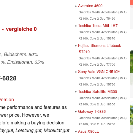
Averatec 4600
Graphics Media Accelerator (GMA)
X3100, Core 2 Duo T5450
Toshiba Tecra M9L-1B7
» vergleiche
0
Graphics Media Accelerator (GMA)
X3100, Core 2 Duo T5670
Fujitsu-Siemens Lifebook
S7210
%, Bildschirm: 60%
Graphics Media Accelerator (GMA)
- %, Emissionen: 65%
X3100, Core 2 Duo T7700
Sony Vaio VGN-CR510E
T-6828
Graphics Media Accelerator (GMA)
X3100, Core 2 Duo T5750
Toshiba Satellite M300
Graphics Media Accelerator (GMA)
version
X3100, Core 2 Duo T8300
ame performance and features as
Gateway T-6836
lower price. However, we
Graphics Media Accelerator (GMA)
fore making a buying decision.
X3100, Core 2 Duo T5750
ay gut, Leistung gut, Mobilität gut
Asus X80LE