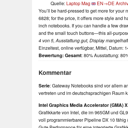
Quelle:
Laptop Mag
EN→DE
Archi
You’ll be hard-pressed to get more for your
6828; for the price, it offers more style and 
inch notebooks. If you can handle a few dr
and the small touch buttons—this all-purpose
4 von 5, Ausstattung gut, Display mangelhaf
Einzeltest, online verfügbar, Mittel, Datum: 
Bewertung:
Gesamt
: 80% Ausstattung: 80
Kommentar
Serie
: Gateway Notebooks sind vor allem 
vertreten und im deutschsprachigen Raum ka
Intel Graphics Media Accelerator (GMA) 
Grafikkarte von Intel, die im 965GM und GL
voll programmierbarer Pipeline DX 10 fähig (
Gute Performance für eine integrierte Grafi