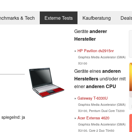
nchmarks & Tech
Externe Tests
Kaufberatung
Deal
Geräte
anderer
Hersteller
HP Pavilion dv2915nr
Graphics Media Accelerator (GMA)
X3100
Geräte eines
anderen
Herstellers
und/oder mit
einer
anderen CPU
Gateway T-6330U
Graphics Media Accelerator (GMA)
X3100, Pentium Dual Core T3200
 spiegelnd: ja
Acer Extensa 4620
Graphics Media Accelerator (GMA)
X3100, Core 2 Duo T5450