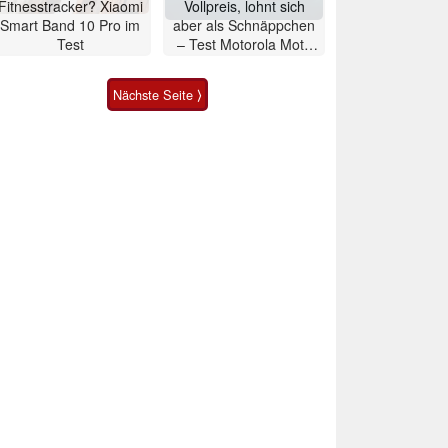
Fitnesstracker? Xiaomi
Vollpreis, lohnt sich
Smart Band 10 Pro im
aber als Schnäppchen
Test
– Test Motorola Moto
G47 Smartphone
Nächste Seite ⟩