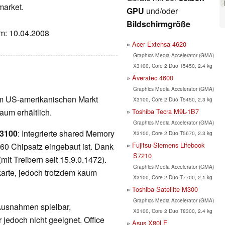
market.
GPU
und/oder
Bildschirmgröße
um: 10.04.2008
Acer Extensa 4620
Graphics Media Accelerator (GMA)
X3100, Core 2 Duo T5450, 2.4 kg
Averatec 4600
Graphics Media Accelerator (GMA)
am US-amerikanischen Markt
X3100, Core 2 Duo T5450, 2.3 kg
Toshiba Tecra M9L-1B7
um erhältlich.
Graphics Media Accelerator (GMA)
X3100
: Integrierte shared Memory
X3100, Core 2 Duo T5670, 2.3 kg
Fujitsu-Siemens Lifebook
960 Chipsatz eingebaut ist. Dank
S7210
mit Treibern seit 15.9.0.1472).
Graphics Media Accelerator (GMA)
kkarte, jedoch trotzdem kaum
X3100, Core 2 Duo T7700, 2.1 kg
Toshiba Satellite M300
Graphics Media Accelerator (GMA)
 Ausnahmen spielbar,
X3100, Core 2 Duo T8300, 2.4 kg
 jedoch nicht geeignet. Office
Asus X80LE