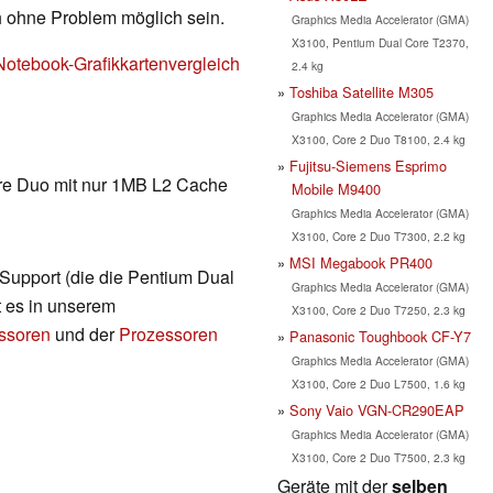
h ohne Problem möglich sein.
Graphics Media Accelerator (GMA)
X3100, Pentium Dual Core T2370,
Notebook-Grafikkartenvergleich
2.4 kg
Toshiba Satellite M305
Graphics Media Accelerator (GMA)
X3100, Core 2 Duo T8100, 2.4 kg
Fujitsu-Siemens Esprimo
re Duo mit nur 1MB L2 Cache
Mobile M9400
Graphics Media Accelerator (GMA)
X3100, Core 2 Duo T7300, 2.2 kg
MSI Megabook PR400
t Support (die die Pentium Dual
Graphics Media Accelerator (GMA)
t es in unserem
X3100, Core 2 Duo T7250, 2.3 kg
essoren
und der
Prozessoren
Panasonic Toughbook CF-Y7
Graphics Media Accelerator (GMA)
X3100, Core 2 Duo L7500, 1.6 kg
Sony Vaio VGN-CR290EAP
Graphics Media Accelerator (GMA)
X3100, Core 2 Duo T7500, 2.3 kg
Geräte mit der
selben