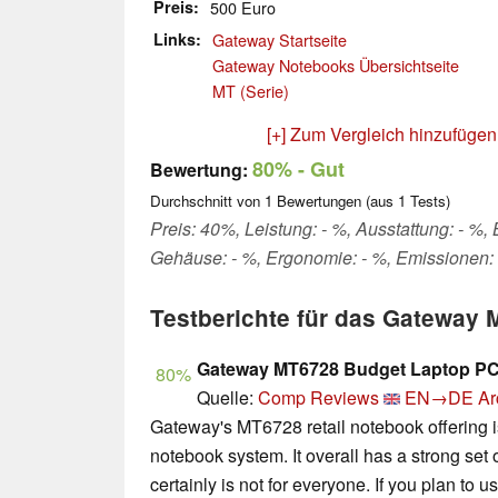
Preis
500 Euro
Links
Gateway Startseite
Gateway Notebooks Übersichtseite
MT (Serie)
[+] Zum Vergleich hinzufügen
80%
- Gut
Bewertung:
Durchschnitt von
1
Bewertungen (aus
1
Tests)
Preis: 40%, Leistung: - %, Ausstattung: - %, B
Gehäuse: - %, Ergonomie: - %, Emissionen:
Testberichte für das Gateway
Gateway MT6728 Budget Laptop P
80%
Quelle:
Comp Reviews
EN→DE
Ar
Gateway's MT6728 retail notebook offering i
notebook system. It overall has a strong set of
certainly is not for everyone. If you plan to u