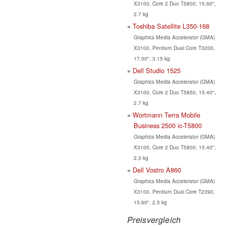
X3100, Core 2 Duo T5800, 15.60",
2.7 kg
Toshiba Satellite L350-168
Graphics Media Accelerator (GMA)
X3100, Pentium Dual Core T3200,
17.00", 3.15 kg
Dell Studio 1525
Graphics Media Accelerator (GMA)
X3100, Core 2 Duo T5850, 15.40",
2.7 kg
Wortmann Terra Mobile
Business 2500 ic-T5800
Graphics Media Accelerator (GMA)
X3100, Core 2 Duo T5800, 15.40",
2.3 kg
Dell Vostro A860
Graphics Media Accelerator (GMA)
X3100, Pentium Dual Core T2390,
15.60", 2.5 kg
Preisvergleich