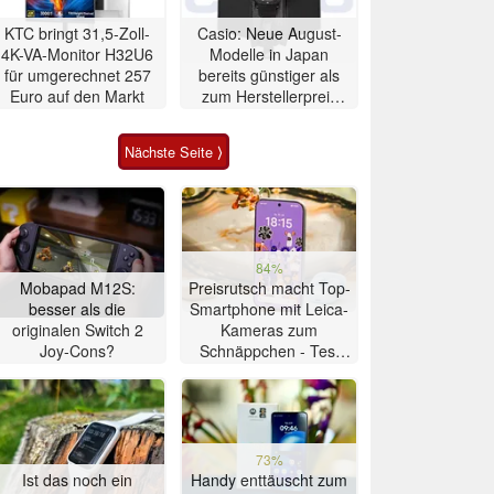
KTC bringt 31,5-Zoll-
Casio: Neue August-
4K-VA-Monitor H32U6
Modelle in Japan
für umgerechnet 257
bereits günstiger als
Euro auf den Markt
zum Herstellerpreis
erhältlich
Nächste Seite ⟩
84%
Mobapad M12S:
Preisrutsch macht Top-
besser als die
Smartphone mit Leica-
originalen Switch 2
Kameras zum
Joy-Cons?
Schnäppchen - Test
Xiaomi 17T
73%
Ist das noch ein
Handy enttäuscht zum