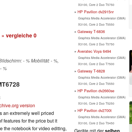
X3100, Core 2 Duo T5750
HP Pavilion dv2915nr
Graphics Media Accelerator (GMA)
X3100, Core 2 Duo T5550
Gateway T-6836
» vergleiche
0
Graphics Media Accelerator (GMA)
X3100, Core 2 Duo T5750
Averatec Voya 6494
Graphics Media Accelerator (GMA)
ildschirm: - % Mobilität: - %,
X3100, Core 2 Duo T7500
 - %
Gateway T-6828
Graphics Media Accelerator (GMA)
 MT6728
X3100, Core 2 Duo T5550
HP Pavilion dv2660se
C
Graphics Media Accelerator (GMA)
X3100, Core 2 Duo T5250
chive.org version
HP Pavilion dv2700t
s an extremely well priced
Graphics Media Accelerator (GMA)
 features for the price but it
X3100, Core 2 Duo T5450
se the notebook for video editing,
Geräte mit der
selben