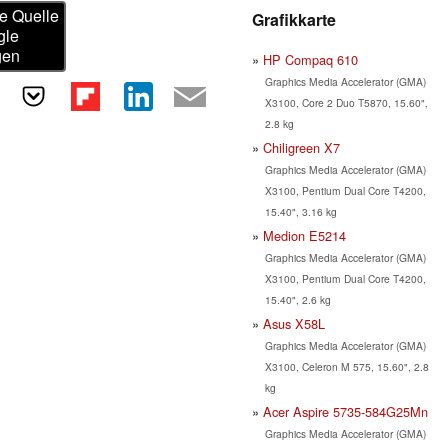
e Quelle
Grafikkarte
gle
gen
HP Compaq 610
Graphics Media Accelerator (GMA)
X3100, Core 2 Duo T5870, 15.60",
2.8 kg
Chiligreen X7
Graphics Media Accelerator (GMA)
X3100, Pentium Dual Core T4200,
15.40", 3.16 kg
Medion E5214
Graphics Media Accelerator (GMA)
X3100, Pentium Dual Core T4200,
15.40", 2.6 kg
Asus X58L
Graphics Media Accelerator (GMA)
X3100, Celeron M 575, 15.60", 2.8
kg
Acer Aspire 5735-584G25Mn
Graphics Media Accelerator (GMA)