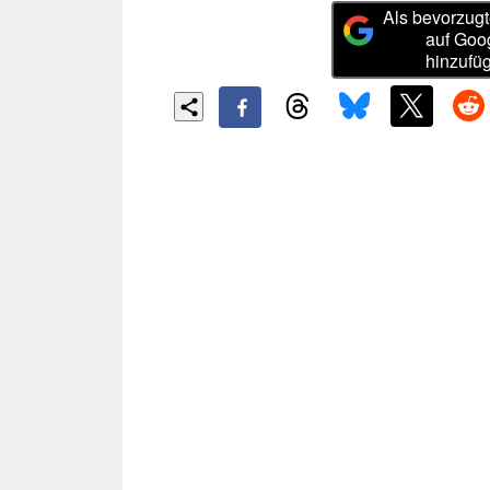
Als bevorzugt
auf Goo
hinzufü