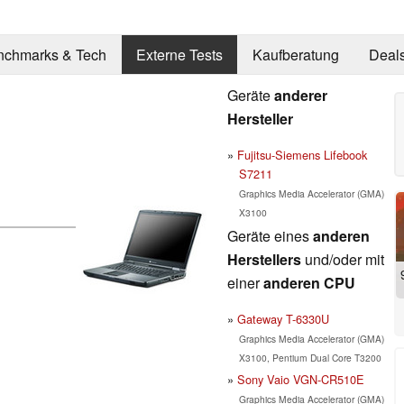
nchmarks & Tech
Externe Tests
Kaufberatung
Deal
Geräte
anderer
Hersteller
Fujitsu-Siemens Lifebook
S7211
Graphics Media Accelerator (GMA)
X3100
Geräte eines
anderen
Herstellers
und/oder mit
einer
anderen CPU
Gateway T-6330U
Graphics Media Accelerator (GMA)
X3100, Pentium Dual Core T3200
Sony Vaio VGN-CR510E
Graphics Media Accelerator (GMA)