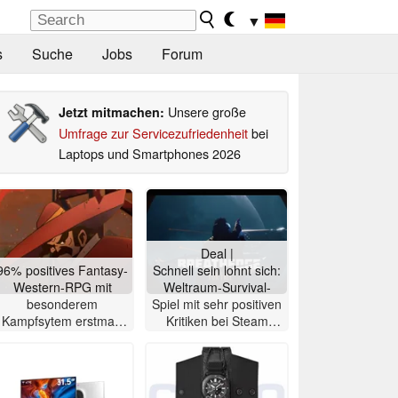
▼
s
Suche
Jobs
Forum
Unsere große
Jetzt mitmachen:
Umfrage zur Servicezufriedenheit
bei
Laptops und Smartphones 2026
Deal |
96% positives Fantasy-
Schnell sein lohnt sich:
Western-RPG mit
Weltraum-Survival-
besonderem
Spiel mit sehr positiven
Kampfsytem erstmals
Kritiken bei Steam
rund 7 Euro auf Steam
gratis