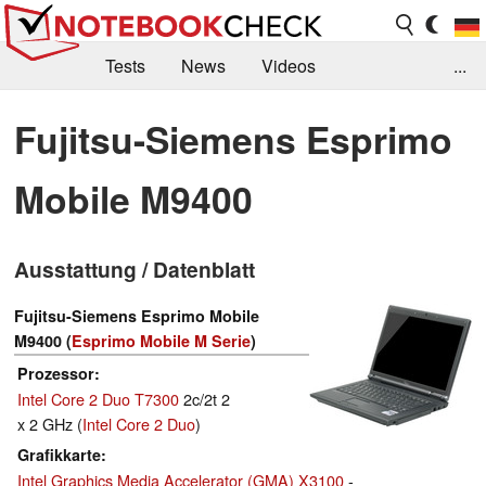
Tests
News
Videos
...
Benchmarks & Tech
Externe Tests
Fujitsu-Siemens Esprimo
Kaufberatung
Deals
Suche
Jobs
Mobile M9400
Forum
Ausstattung / Datenblatt
Fujitsu-Siemens Esprimo Mobile
M9400 (
Esprimo Mobile M Serie
)
Prozessor
Intel Core 2 Duo T7300
2c/2t 2
x 2 GHz (
Intel Core 2 Duo
)
Grafikkarte
Intel Graphics Media Accelerator (GMA) X3100
-