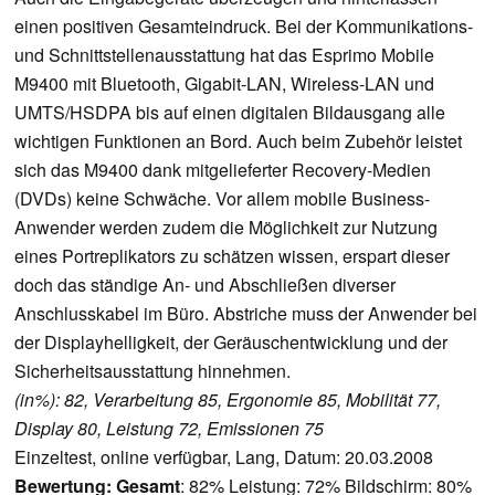
einen positiven Gesamteindruck. Bei der Kommunikations-
und Schnittstellenausstattung hat das Esprimo Mobile
M9400 mit Bluetooth, Gigabit-LAN, Wireless-LAN und
UMTS/HSDPA bis auf einen digitalen Bildausgang alle
wichtigen Funktionen an Bord. Auch beim Zubehör leistet
sich das M9400 dank mitgelieferter Recovery-Medien
(DVDs) keine Schwäche. Vor allem mobile Business-
Anwender werden zudem die Möglichkeit zur Nutzung
eines Portreplikators zu schätzen wissen, erspart dieser
doch das ständige An- und Abschließen diverser
Anschlusskabel im Büro. Abstriche muss der Anwender bei
der Displayhelligkeit, der Geräuschentwicklung und der
Sicherheitsausstattung hinnehmen.
(in%): 82, Verarbeitung 85, Ergonomie 85, Mobilität 77,
Display 80, Leistung 72, Emissionen 75
Einzeltest, online verfügbar, Lang, Datum: 20.03.2008
Bewertung:
Gesamt
: 82% Leistung: 72% Bildschirm: 80%