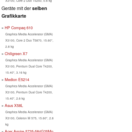
X3100, Core 2 Duo T5250, 0.6 kg
Geräte mit der
selben
Grafikkarte
HP Compaq 610
Graphics Media Accelerator (GMA)
X3100, Core 2 Duo T5870, 15.60",
2.8 kg
Chiligreen X7
Graphics Media Accelerator (GMA)
X3100, Pentium Dual Core T4200,
15.40", 3.16 kg
Medion E5214
Graphics Media Accelerator (GMA)
X3100, Pentium Dual Core T4200,
15.40", 2.6 kg
Asus X58L
Graphics Media Accelerator (GMA)
X3100, Celeron M 575, 15.60", 2.8
kg
Acer Aspire 5735-584G25Mn