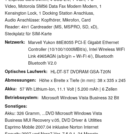
Video, Motorola SM56 Data Fax Modem Modem, 1
Kensington Lock, 1 Docking Station Anschluss,
Audio Anschlüsse: Kopfhörer, Mikrofon, Card
Reader: 4in1 Cardreader (MS, MSPRO, SD, xD),
Steckplatz für SIM-Karte
Netzwerk
Marvell Yukon 88E8055 PCI-E Gigabit Ethernet
Controller (10/100/1000MBit/s), Intel Wireless WiFi
Link 4965AGN (a/b/g/n = Wi-Fi 4/), Bluetooth
Bluetooth V2.0
Optisches Laufwerk
HL-DT-ST DVDRAM GSA-T20N
Abmessungen
Höhe x Breite x Tiefe (in mm): 38 x 335 x 245
Akku
57 Wh Lithium-Ion, 11.1 Volt | 5.200 mAh | 6 Zellen
Betriebssystem
Microsoft Windows Vista Business 32 Bit
Sonstiges
Akku: 326 Gramm, ...DVD Microsoft Windows Vista
Business MUI Recovery v.05, DVD Driver & Utilities
Esprimo Mobile 2007.04 inklusive Norton Internet
Security 2007 und Nero7 Ver. 7.5.9.1, 24 Monate