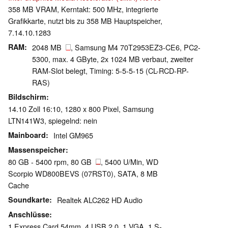
358 MB VRAM, Kerntakt: 500 MHz, integrierte
Grafikkarte, nutzt bis zu 358 MB Hauptspeicher,
7.14.10.1283
RAM
2048 MB
, Samsung M4 70T2953EZ3-CE6, PC2-
5300, max. 4 GByte, 2x 1024 MB verbaut, zweiter
RAM-Slot belegt, Timing: 5-5-5-15 (CL-RCD-RP-
RAS)
Bildschirm
14.10 Zoll 16:10, 1280 x 800 Pixel, Samsung
LTN141W3, spiegelnd: nein
Mainboard
Intel GM965
Massenspeicher
80 GB - 5400 rpm, 80 GB
, 5400 U/Min, WD
Scorpio WD800BEVS (07RST0), SATA, 8 MB
Cache
Soundkarte
Realtek ALC262 HD Audio
Anschlüsse
1 Express Card 54mm, 4 USB 2.0, 1 VGA, 1 S-