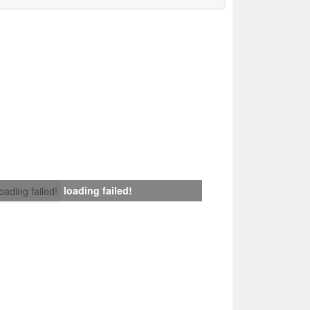
loading failed!
loading failed!