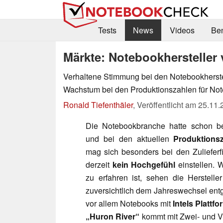
Tests
News
Videos
Be
Märkte: Notebookhersteller 
Verhaltene Stimmung bei den Notebookherste
Wachstum bei den Produktionszahlen für No
Ronald Tiefenthäler
,
Veröffentlicht am
25.11.
Die Notebookbranche hatte schon b
und bei den aktuellen
Produktions
mag sich besonders bei den Zuliefer
derzeit
kein Hochgefühl
einstellen. W
zu erfahren ist, sehen die Herstelle
zuversichtlich dem Jahreswechsel en
vor allem Notebooks mit
Intels Plattf
„Huron River“
kommt mit Zwei- und V