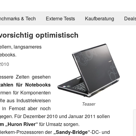
nchmarks & Tech
Externe Tests
Kaufberatung
Deal
vorsichtig optimistisch
llern, langsameres
tebooks.
2010
essere Zeiten gesehen
zahlen für Notebooks
firmen für Komponenten
ie aus Industriekreisen
Teaser
r in Fernost aber noch
tgegen. Für Dezember 2010 und Januar 2011 sollen
orm „Huron River“
für Umsatz sorgen.
ierkern-Prozessoren der
„Sandy-Bridge“
-DC- und