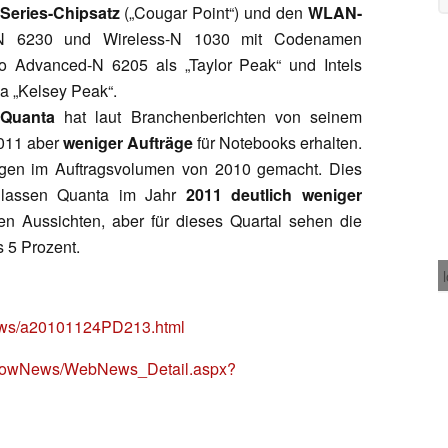
-Series-Chipsatz
(„Cougar Point“) und den
WLAN-
-N 6230 und Wireless-N 1030 mit Codenamen
o Advanced-N 6205 als „Taylor Peak“ und Intels
a „Kelsey Peak“.
 Quanta
hat laut Branchenberichten von seinem
2011 aber
weniger Aufträge
für Notebooks erhalten.
agen im Auftragsvolumen von 2010 gemacht. Dies
anlassen Quanta im Jahr
2011 deutlich weniger
en Aussichten, aber für dieses Quartal sehen die
s 5 Prozent.
news/a20101124PD213.html
/ShowNews/WebNews_Detail.aspx?