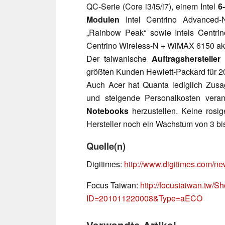
QC-Serie (Core i3/i5/i7), einem Intel
6
Modulen
Intel Centrino Advanced
„Rainbow Peak“ sowie Intels Centrin
Centrino Wireless-N + WiMAX 6150 ak
Der taiwanische
Auftragshersteller
größten Kunden Hewlett-Packard für 
Auch Acer hat Quanta lediglich Zus
und steigende Personalkosten ver
Notebooks
herzustellen. Keine rosig
Hersteller noch ein Wachstum von 3 bi
Quelle(n)
Digitimes:
http://www.digitimes.com/
Focus Taiwan:
http://focustaiwan.tw
ID=201011220008&Type=aECO