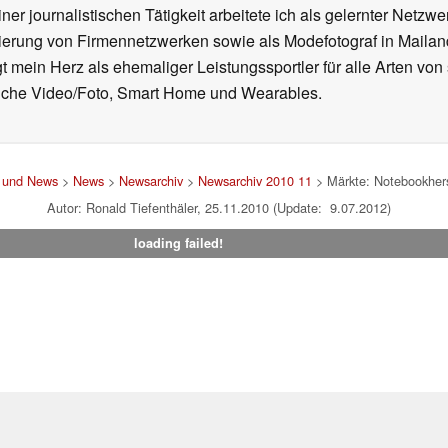
ner journalistischen Tätigkeit arbeitete ich als gelernter Netzw
ierung von Firmennetzwerken sowie als Modefotograf in Mailan
 mein Herz als ehemaliger Leistungssportler für alle Arten von
reiche Video/Foto, Smart Home und Wearables.
t und News
>
News
>
Newsarchiv
>
Newsarchiv 2010 11
> Märkte: Notebookherst
Autor: Ronald Tiefenthäler, 25.11.2010 (Update: 9.07.2012)
loading failed!
um
|
Team
|
Datenschutz
|
Kontakt
|
Cookie Einstellungen
| 19.07
en Affiliate-Link kann Notebookcheck eine Vergütung erhalten. Vielen Dank für