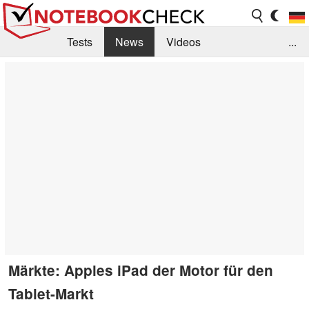
Tests
News
Videos
...
Benchmarks & Tech
Externe Tests
Kaufberatung
Deals
Suche
Jobs
Forum
Märkte: Apples iPad der Motor für den
Tablet-Markt