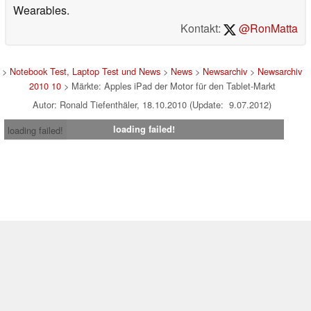
Wearables.
Kontakt:
@RonMatta
>
Notebook Test, Laptop Test und News
>
News
>
Newsarchiv
>
Newsarchiv
2010 10
> Märkte: Apples iPad der Motor für den Tablet-Markt
Autor: Ronald Tiefenthäler, 18.10.2010 (Update: 9.07.2012)
loading failed!
loading failed!
Impressum
|
Team
|
Datenschutz
|
Kontakt
|
Cookie
Einstellungen
| 23.07.2026 12:07
* Beim Kauf über einen Affiliate-Link kann Notebookcheck eine Vergütung
erhalten. Vielen Dank für Ihre Unterstützung!.