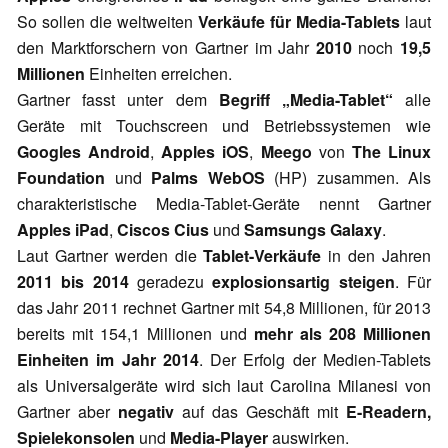
So sollen die weltweiten
Verkäufe für Media-Tablets
laut
den Marktforschern von Gartner im Jahr
2010
noch
19,5
Millionen
Einheiten erreichen.
Gartner fasst unter dem
Begriff „Media-Tablet“
alle
Geräte mit Touchscreen und Betriebssystemen wie
Googles Android
,
Apples iOS
,
Meego
von
The Linux
Foundation
und
Palms WebOS
(HP) zusammen. Als
charakteristische Media-Tablet-Geräte nennt Gartner
Apples iPad
,
Ciscos Cius
und
Samsungs Galaxy
.
Laut Gartner werden die
Tablet-Verkäufe
in den Jahren
2011 bis 2014
geradezu
explosionsartig steigen
. Für
das Jahr 2011 rechnet Gartner mit 54,8 Millionen, für 2013
bereits mit 154,1 Millionen und
mehr als 208 Millionen
Einheiten im Jahr 2014
. Der Erfolg der Medien-Tablets
als Universalgeräte wird sich laut Carolina Milanesi von
Gartner aber
negativ
auf das Geschäft mit
E-Readern,
Spielekonsolen
und
Media-Player
auswirken.