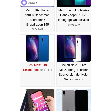
Meizu 16s: Hoher
Meizu Zero: Lochfreies
AnTuTu Benchmark
Handy floppt, nur 29
Score dank
Indiegogo-Unterstützer
Snapdragon 855
05.03.2019
01.04.2019
Test Meizu X8
Meizu Note 9 Lite:
Smartphone
Meizu bringt offenbar
03.03.2019
Sparversion der Note-
Serie
01.03.2019