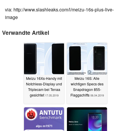
via: http://www.slashleaks.com/l/meizu-16s-plus-live-
image
Verwandte Artikel
Meizu 16Xs-Handy mit
Meizu 16S: Alle
Notchless-Display und
wichtigen Specs des
Triplecam bei Tenaa
Snapdragon 855-
gesichtet
Flaggschiffs
17.05.2019
06.04.2019