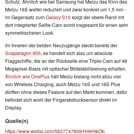
Schutz. Ähnlich wie bei Samsung hat Meizu das Kinn des
Meizu 16S weiter reduziert und zwar konkret um 1,5 mm -
im Gegensatz zum
Galaxy S10
sorgt der obere Rand mit
dort integrierter Selfie-Cam somit insgesamt für einen sehr
symmetrischeren Look.
Im Inneren der beiden Neuzugänge steckt bereits der
Snapdragon 855
, es handelt sich also um absolute
Flaggschiffe, die an der Rückseite eine Triple-Cam auf 48
Megapixel-Basis mit optischer Bildstabilisierung erhalten.
Ähnlich wie OnePlus
hält Meizu bislang nicht allzu viel
von Wireless Charging, auch Meizu 16S und 16S Plus
dürften ohne dieses Feature auf den Markt kommen, dafür
befindet sich wohl der Fingerabdrucksensor direkt im
Display.
Quelle(n)
https://www.weibo.com/5627747809/HiikHtkOb