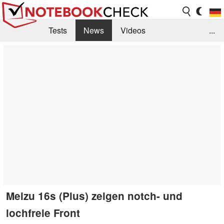
Tests
News
Videos
...
Benchmarks & Tech
Externe Tests
Kaufberatung
Deals
Suche
Jobs
Forum
Meizu 16s (Plus) zeigen notch- und
lochfreie Front