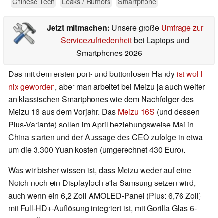
Chinese Tech
Leaks / Rumors
Smartphone
Jetzt mitmachen:
Unsere große
Umfrage zur
Servicezufriedenheit
bei Laptops und
Smartphones 2026
Das mit dem ersten port- und buttonlosen Handy
ist wohl
nix geworden
, aber man arbeitet bei Meizu ja auch weiter
an klassischen Smartphones wie dem Nachfolger des
Meizu 16 aus dem Vorjahr. Das
Meizu 16S
(und dessen
Plus-Variante) sollen im April beziehungsweise Mai in
China starten und der Aussage des CEO zufolge in etwa
um die 3.300 Yuan kosten (umgerechnet 430 Euro).
Was wir bisher wissen ist, dass Meizu weder auf eine
Notch noch ein Displayloch a'la Samsung setzen wird,
auch wenn ein 6,2 Zoll AMOLED-Panel (Plus: 6,76 Zoll)
mit Full-HD+-Auflösung integriert ist, mit Gorilla Glas 6-