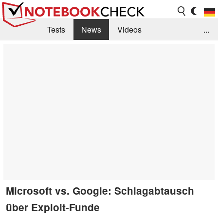
Tests
News
Videos
...
Benchmarks & Tech
Externe Tests
Kaufberatung
Deals
Suche
Jobs
Forum
Microsoft vs. Google: Schlagabtausch
über Exploit-Funde