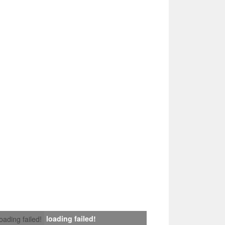
loading failed!
loading failed!