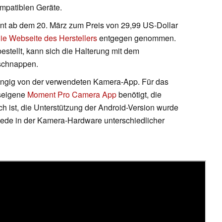
mpatiblen Geräte.
unt ab dem 20. März zum Preis von 29,99 US-Dollar
ie Webseite des Herstellers
entgegen genommen.
stellt, kann sich die Halterung mit dem
 schnappen.
hängig von der verwendeten Kamera-App. Für das
useigene
Moment Pro Camera App
benötigt, die
ich ist, die Unterstützung der Android-Version wurde
iede in der Kamera-Hardware unterschiedlicher