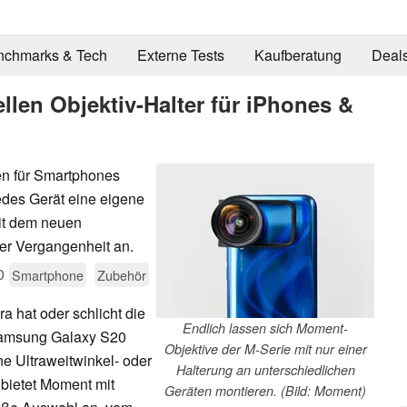
nchmarks & Tech
Externe Tests
Kaufberatung
Deal
llen Objektiv-Halter für iPhones &
en für Smartphones
edes Gerät eine eigene
Mit dem neuen
der Vergangenheit an.
0
Smartphone
Zubehör
hat oder schlicht die
Endlich lassen sich Moment-
Samsung Galaxy S20
Objektive der M-Serie mit nur einer
ine Ultraweitwinkel- oder
Halterung an unterschiedlichen
bietet Moment mit
Geräten montieren. (Bild: Moment)