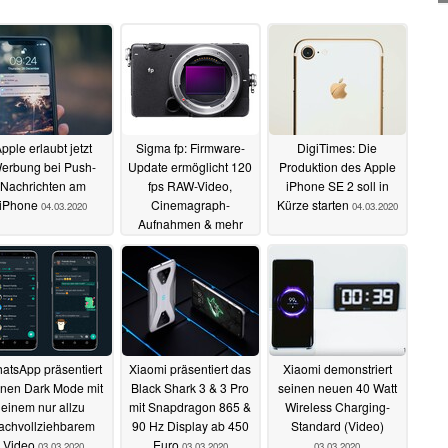
pple erlaubt jetzt
Sigma fp: Firmware-
DigiTimes: Die
erbung bei Push-
Update ermöglicht 120
Produktion des Apple
Nachrichten am
fps RAW-Video,
iPhone SE 2 soll in
iPhone
Cinemagraph-
Kürze starten
04.03.2020
04.03.2020
Aufnahmen & mehr
04.03.2020
atsApp präsentiert
Xiaomi präsentiert das
Xiaomi demonstriert
inen Dark Mode mit
Black Shark 3 & 3 Pro
seinen neuen 40 Watt
einem nur allzu
mit Snapdragon 865 &
Wireless Charging-
achvollziehbarem
90 Hz Display ab 450
Standard (Video)
Video
Euro
03.03.2020
03.03.2020
03.03.2020