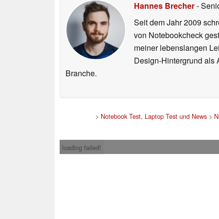
Hannes Brecher
- Seni
Seit dem Jahr 2009 schre
von Notebookcheck gest
meiner lebenslangen Lei
Design-Hintergrund als A
Branche.
>
Notebook Test, Laptop Test und News
>
N
loading failed!