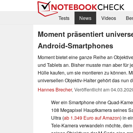
Tests
News
Videos
Be
Moment präsentiert universe
Android-Smartphones
Moment bietet eine ganze Reihe an Objektiv
und Tablets an. Bisher musste man aber für j
Hülle kaufen, um sie montieren zu können. 
universellen Objektiv-Halter gehört das nun 
Hannes Brecher
,
Veröffentlicht am
04.03.202
Wer ein Smartphone ohne Quad-Kamera 
108 Megapixel Hauptkamera seines 
Ultra (
ab 1.349 Euro auf Amazon
) in e
Tele-Kamera verwandeln möchte, dem 