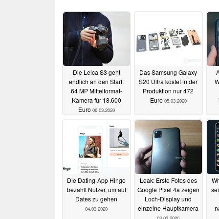
Die Leica S3 geht
Das Samsung Galaxy
A
endlich an den Start:
S20 Ultra kostet in der
W
64 MP Mittelformat-
Produktion nur 472
Kamera für 18.600
Euro
05.03.2020
Euro
06.03.2020
Die Dating-App Hinge
Leak: Erste Fotos des
Wh
bezahlt Nutzer, um auf
Google Pixel 4a zeigen
se
Dates zu gehen
Loch-Display und
einzelne Hauptkamera
n
04.03.2020
03.03.2020