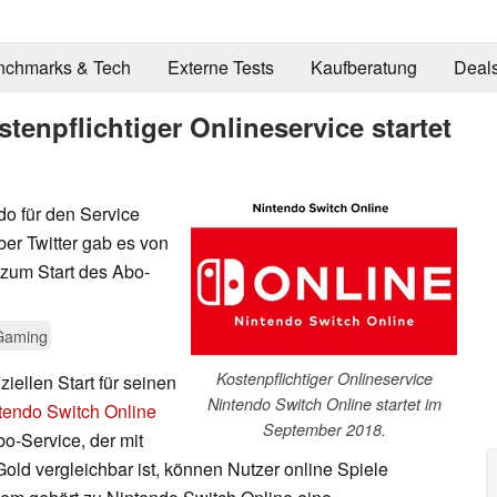
nchmarks & Tech
Externe Tests
Kaufberatung
Deal
tenpflichtiger Onlineservice startet
o für den Service
er Twitter gab es von
zum Start des Abo-
Gaming
Kostenpflichtiger Onlineservice
ziellen Start für seinen
Nintendo Switch Online startet im
tendo Switch Online
September 2018.
o-Service, der mit
old vergleichbar ist, können Nutzer online Spiele