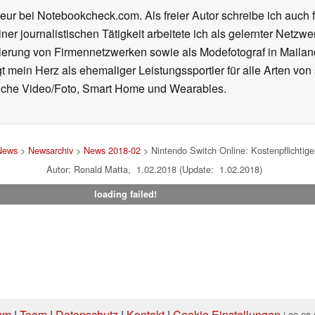
eur bei Notebookcheck.com. Als freier Autor schreibe ich auch 
ner journalistischen Tätigkeit arbeitete ich als gelernter Netzw
ierung von Firmennetzwerken sowie als Modefotograf in Mailan
 mein Herz als ehemaliger Leistungssportler für alle Arten von
reiche Video/Foto, Smart Home und Wearables.
News
>
Newsarchiv
>
News 2018-02
> Nintendo Switch Online: Kostenpflichtige
Autor: Ronald Matta, 1.02.2018 (Update: 1.02.2018)
loading failed!
um
|
Team
|
Datenschutz
|
Kontakt
|
Cookie Einstellungen