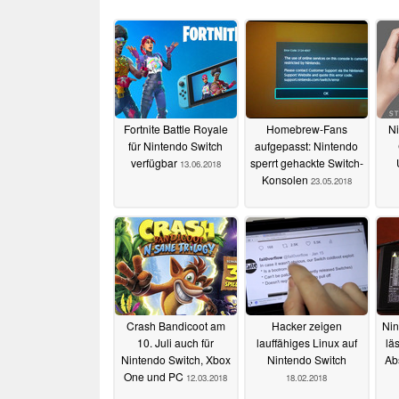
Fortnite Battle Royale
Homebrew-Fans
Ni
für Nintendo Switch
aufgepasst: Nintendo
verfügbar
sperrt gehackte Switch-
13.06.2018
Konsolen
23.05.2018
Crash Bandicoot am
Hacker zeigen
Nin
10. Juli auch für
lauffähiges Linux auf
läs
Nintendo Switch, Xbox
Nintendo Switch
Ab
One und PC
12.03.2018
18.02.2018