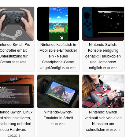
ntendo Switch Pro
Nintendo kauft sich in
Nintendo Switch:
Controller erhält
Mobilspiele-Entwickler
Konsole endgültig
Unterstützung für
ein - Neues
gehackt, Raubkopien
Steam
Smartphone-Game
und Homebrew
03.05.2018
angekündigt
möglich
27.04.2018
24.04.2018
tendo Switch: Linux
Nintendo-Switch-
Nintendo: Switch
st sich installieren,
Emulator in Arbeit
verkauft sich von allen
sicherung erfordert
Konsolen am
18.01.2018
neue Hardware
schnellsten
05.01.2018
10.02.2018