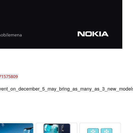
171575809
_event_on_december_5_may_bring_as_many_as_3_new_model