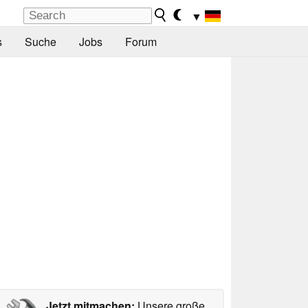
▼
s
Suche
Jobs
Forum
Jetzt mitmachen:
Unsere große