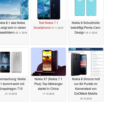
kia 8.1 aka Nokia
Test Nokia 7.1
Nokia 9-Schutzhülle
zeigt sich in vielen
Smartphone
bekräftigt Penta-Cam-
27.11.2018
ssebildern
Design
29.11.2018
18.11.2018
erraschung: Nokia
Nokia X7 (Nokia 7.1
Nokia 8 Sirocco holt
.1 kommt wohl mit
Plus) Top-Midranger
nur 84 Punkte im
Snapdragon 710
startet in China
Kameratest von
DxOMark Mobile
21.10.2018
17.10.2018
16.10.2018