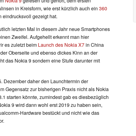
nem
Nokia 9
gelesen und gehört, dem ersten
nsen in Kreisform, wie erst kürzlich auch ein
360
eindrucksvoll gezeigt hat.
lich letzten Mal in diesem Jahr neue Smartphones
einen Zweifel. Aufgehellt erkennt man hier
ir es zuletzt beim
Launch des Nokia X7
in China
 der Oberseite und ebenso dickes Kinn an der
cht das Nokia 9 sondern eine Stufe darunter mit
 5. Dezember daher den Launchtermin der
 im Gegensatz zur bisherigen Praxis nicht als Nokia
8.1 starten könnte, zumindest gab es diesbezüglich
Nokia 9 wird dann wohl erst 2019 zu haben sein,
r Qualcomm-Hardware bestückt und nicht wie das
r.