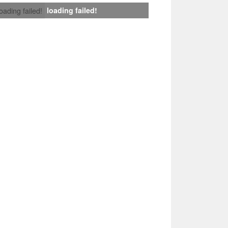
loading failed!
loading failed!