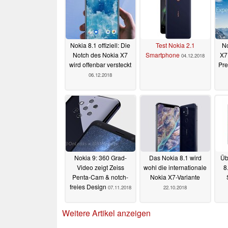
Nokia 8.1 offiziell: Die
Test Nokia 2.1
No
Notch des Nokia X7
Smartphone
X7 
04.12.2018
wird offenbar versteckt
Pre
06.12.2018
Nokia 9: 360 Grad-
Das Nokia 8.1 wird
Üb
Video zeigt Zeiss
wohl die internationale
8
Penta-Cam & notch-
Nokia X7-Variante
freies Design
07.11.2018
22.10.2018
Weitere Artikel anzeigen