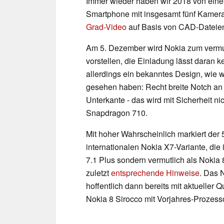
Immer wieder haben wir 2018 von ei
Smartphone mit insgesamt fünf Kamerali
Grad-Video
auf Basis von CAD-Dateien 
Am 5. Dezember wird Nokia zum vermut
vorstellen, die Einladung lässt daran k
allerdings ein bekanntes Design, wie w
gesehen haben: Recht breite Notch an
Unterkante - das wird mit Sicherheit ni
Snapdragon 710.
Mit hoher Wahrscheinlich markiert der
internationalen Nokia X7-Variante, die
7.1 Plus sondern vermutlich als Nokia 
zuletzt
entsprechende Hinweise
. Das 
hoffentlich dann bereits mit aktuelle
Nokia 8 Sirocco mit Vorjahres-Prozesso