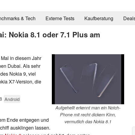
nchmarks & Tech
Externe Tests
Kaufberatung
Deal
: Nokia 8.1 oder 7.1 Plus am
 Mal in diesem Jahr
nen Dubai. Als sehr
des Nokia 9, viel
okia X7-Version, die
8
Android
Aufgehellt erkennt man ein Notch-
Phone mit recht dickem Kinn,
 dem Ende entgegen und
vermutlich das Nokia 8.1
hiff ausklingen lassen.