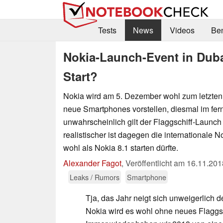
Tests
News
Videos
Be
Nokia-Launch-Event in Dubai
Start?
Nokia wird am 5. Dezember wohl zum letzten
neue Smartphones vorstellen, diesmal im fer
unwahrscheinlich gilt der Flaggschiff-Launch 
realistischer ist dagegen die internationale N
wohl als Nokia 8.1 starten dürfte.
Alexander Fagot
,
Veröffentlicht am
16.11.201
Leaks / Rumors
Smartphone
Tja, das Jahr neigt sich unweigerlich
Nokia wird es wohl ohne neues Flaggsc