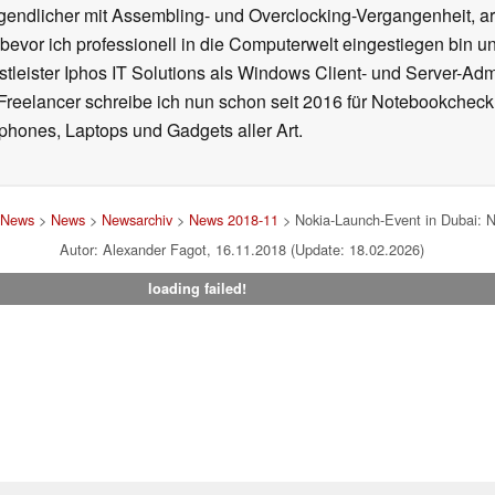
gendlicher mit Assembling- und Overclocking-Vergangenheit, arb
 bevor ich professionell in die Computerwelt eingestiegen bin 
stleister Iphos IT Solutions als Windows Client- und Server-Ad
 Freelancer schreibe ich nun schon seit 2016 für Notebookcheck
phones, Laptops und Gadgets aller Art.
 News
>
News
>
Newsarchiv
>
News 2018-11
> Nokia-Launch-Event in Dubai: N
Autor: Alexander Fagot, 16.11.2018 (Update: 18.02.2026)
loading failed!