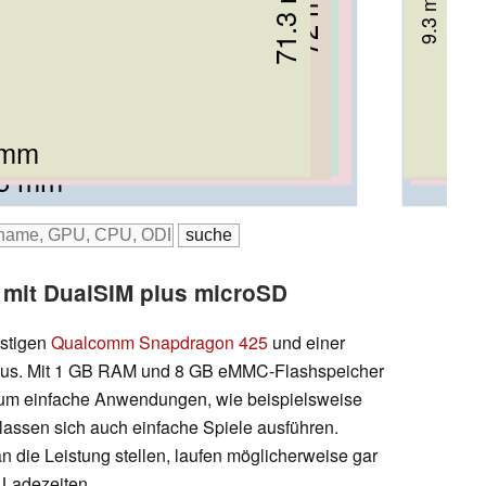
71.3 mm
71 mm
72 mm
77.6 mm
73 mm
9.3 mm
9.3 mm
9.1 mm
7.8 mm
9.7 mm
5 mm
 mm
 mm
4 mm
.6 mm
 mit DualSIM plus microSD
nstigen
Qualcomm Snapdragon 425
und einer
us. Mit 1 GB RAM und 8 GB eMMC-Flashspeicher
 um einfache Anwendungen, wie beispielsweise
lassen sich auch einfache Spiele ausführen.
die Leistung stellen, laufen möglicherweise gar
 Ladezeiten.