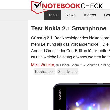
Tests
News
Videos
Be
Test Nokia 2.1 Smartphone
Günstig 2.1.
Der Nachfolger des Nokia 2 präs
mehr Leistung als das Vorgängermodell. Die 
Android Oreo in der One-Edition für aktuelle
ist und welche Leistung erwartet werden kann,
Mike Wobker
,
👁
Florian Schmitt
,
✓
Andrea Grübling
Touchscreen
Smartphone