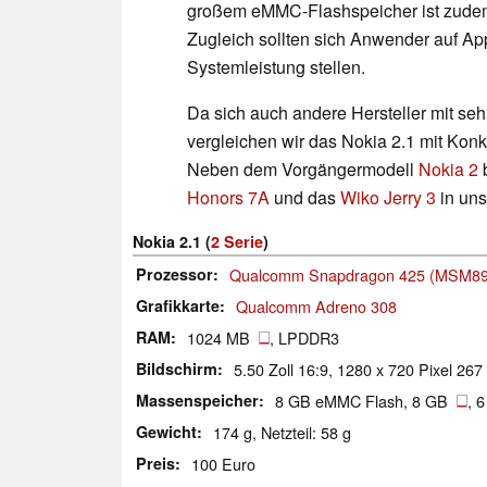
großem eMMC-Flashspeicher ist zudem
Zugleich sollten sich Anwender auf Ap
Systemleistung stellen.
Da sich auch andere Hersteller mit se
vergleichen wir das Nokia 2.1 mit Kon
Neben dem Vorgängermodell
Nokia 2
b
Honors 7A
und das
Wiko Jerry 3
in uns
Nokia 2.1 (
2 Serie
)
Prozessor
Qualcomm Snapdragon 425 (MSM89
Grafikkarte
Qualcomm Adreno 308
RAM
1024 MB
, LPDDR3
Bildschirm
5.50 Zoll 16:9, 1280 x 720 Pixel 267 
Massenspeicher
8 GB eMMC Flash, 8 GB
, 
Gewicht
174 g, Netzteil: 58 g
Preis
100 Euro