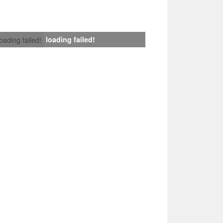
loading failed!
loading failed!