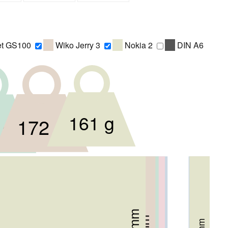
et GS100
Wiko Jerry 3
Nokia 2
DIN A6
161 g
172 g
 g