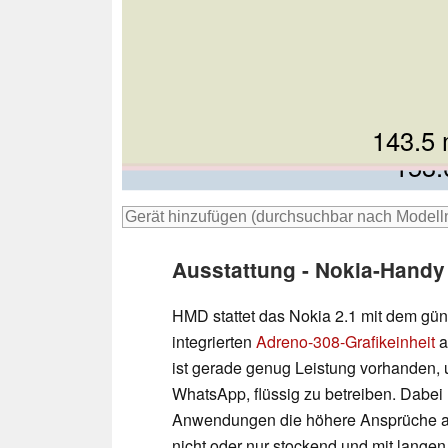
149.
143.5
148
152.
153
Ausstattung - Nokia-Handy
HMD stattet das Nokia 2.1 mit dem gü
integrierten
Adreno-308-Grafikeinheit
a
ist gerade genug Leistung vorhanden,
WhatsApp, flüssig zu betreiben. Dabei 
Anwendungen die höhere Ansprüche an 
nicht oder nur stockend und mit langen