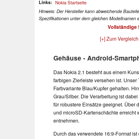
Links
Nokia Startseite
Hinweis: Der Hersteller kann abweichende Bauteile
Spezifikationen unter dem gleichen Modellnamen e
Vollständige
[+] Zum Vergleich
Gehäuse - Android-Smartp
Das Nokia 2.1 besteht aus einem Kuns
farbigen Zierleiste versehen ist. Unser 
Farbvariante Blau/Kupfer gehalten. Hi
Grau/Silber. Die Verarbeitung ist dab
für robustere Einsätze geeignet. Übe
und microSD-Kartenschächte erreicht we
entnehmen.
Durch das verwendete 16:9-Format ist d