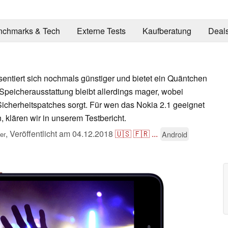
nchmarks & Tech
Externe Tests
Kaufberatung
Deal
entiert sich nochmals günstiger und bietet ein Quäntchen
Speicherausstattung bleibt allerdings mager, wobei
 Sicherheitspatches sorgt. Für wen das Nokia 2.1 geeignet
 klären wir in unserem Testbericht.
,
Veröffentlicht am
04.12.2018
🇺🇸
🇫🇷
...
Android
er