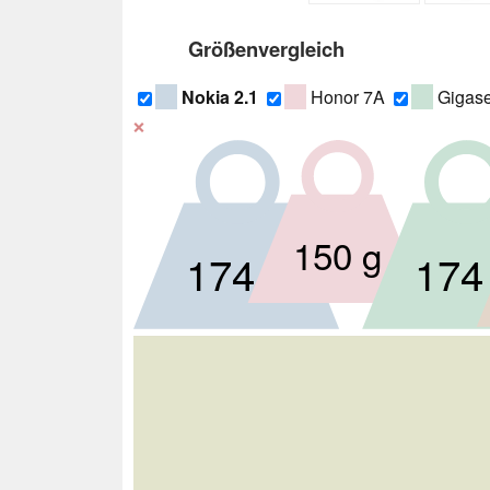
Größenvergleich
Nokia 2.1
Honor 7A
Gigas
❌
150 g
174 g
174