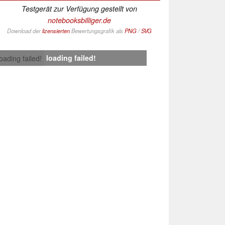
Testgerät zur Verfügung gestellt von
notebooksbilliger.de
Download der
lizensierten
Bewertungsgrafik als
PNG
/
SVG
loading failed!
loading failed!