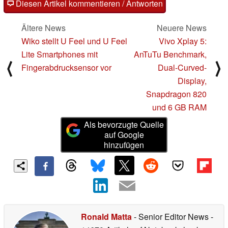
Diesen Artikel kommentieren / Antworten
Ältere News
Neuere News
Wiko stellt U Feel und U Feel
Vivo Xplay 5:
Lite Smartphones mit
AnTuTu Benchmark,
⟨
⟩
Fingerabdrucksensor vor
Dual-Curved-
Display,
Snapdragon 820
und 6 GB RAM
Als bevorzugte Quelle
auf Google
hinzufügen
Ronald Matta
- Senior Editor News
-