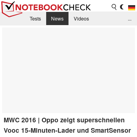
Tests
News
Videos
...
Benchmarks & Tech
Externe Tests
Kaufberatung
Deals
Suche
Jobs
Forum
MWC 2016 | Oppo zeigt superschnellen
Vooc 15-Minuten-Lader und SmartSensor