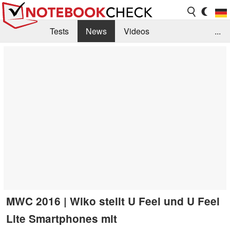
Tests
News
Videos
...
Benchmarks & Tech
Externe Tests
Kaufberatung
Deals
Suche
Jobs
Forum
MWC 2016 | Wiko stellt U Feel und U Feel
Lite Smartphones mit