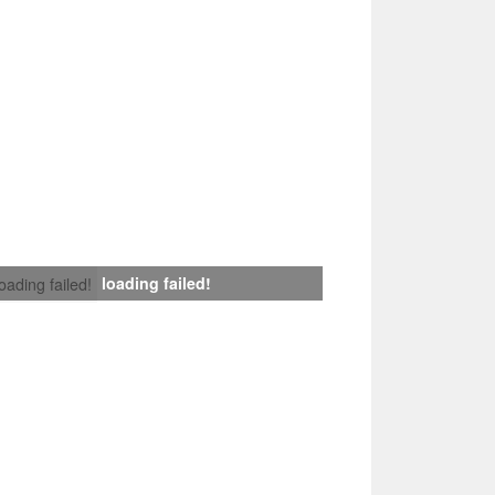
loading failed!
loading failed!