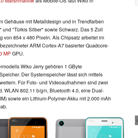
6.0 Marshmallow
als Mobile-OS laut Wiko in
em Gehäuse mit Metalldesign und in Trendfarben
 und "Türkis Silber" sowie Schwarz. Das 5 Zoll
g von 854 x 480 Pixeln. Als Chipsatz arbeitet im
r bezeichneter ARM Cortex-A7 basierter Quadcore-
00 MP
GPU.
ermodells Wiko Jerry gehören 1 GByte
Speicher. Der Systemspeicher lässt sich mittels
weitern. Für Foto- und Videoaufnahmen sind zwei
d. WLAN 802.11 b/g/n, Bluetooth 4.0, eine Dual-
SIM) sowie ein Lithium-Polymer-Akku mit 2.000 mAh
 ab.