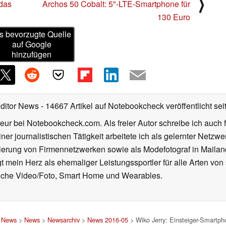
⟩
 das
Archos 50 Cobalt: 5"-LTE-Smartphone für
130 Euro
s bevorzugte Quelle
auf Google
hinzufügen
Editor News
- 14667 Artikel auf Notebookcheck veröffentlicht
sei
eur bei Notebookcheck.com. Als freier Autor schreibe ich auch 
ner journalistischen Tätigkeit arbeitete ich als gelernter Netzw
ierung von Firmennetzwerken sowie als Modefotograf in Mailan
 mein Herz als ehemaliger Leistungssportler für alle Arten von
reiche Video/Foto, Smart Home und Wearables.
d News
>
News
>
Newsarchiv
>
News 2016-05
> Wiko Jerry: Einsteiger-Smartph