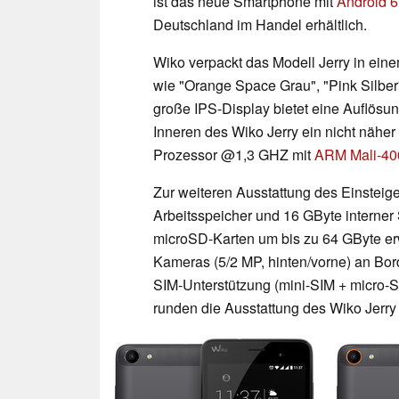
ist das neue Smartphone mit
Android 
Deutschland im Handel erhältlich.
Wiko verpackt das Modell Jerry in ein
wie "Orange Space Grau", "Pink Silber"
große IPS-Display bietet eine Auflösun
Inneren des Wiko Jerry ein nicht nähe
Prozessor @1,3 GHZ mit
ARM Mali-4
Zur weiteren Ausstattung des Einsteig
Arbeitsspeicher und 16 GByte interner 
microSD-Karten um bis zu 64 GByte er
Kameras (5/2 MP, hinten/vorne) an Bor
SIM-Unterstützung (mini-SIM + micro-
runden die Ausstattung des Wiko Jerry