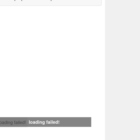
loading failed!
loading failed!