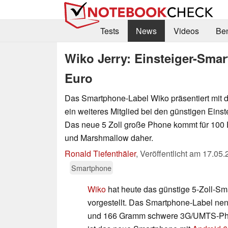
Tests
News
Videos
Be
Wiko Jerry: Einsteiger-Smar
Euro
Das Smartphone-Label Wiko präsentiert mit 
ein weiteres Mitglied bei den günstigen Eins
Das neue 5 Zoll große Phone kommt für 100 E
und Marshmallow daher.
Ronald Tiefenthäler
,
Veröffentlicht am
17.05.
Smartphone
Wiko
hat heute das günstige 5-Zoll-Sm
vorgestellt. Das Smartphone-Label nenn
und 166 Gramm schwere 3G/UMTS-Pho