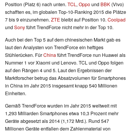
Position (Platz 6) nach unten.
TCL
,
Oppo
und
BBK
(Vivo)
schafften es, im globalen Top-10-Ranking 2015 die Plätze
7 bis 9 einzunehmen.
ZTE
bleibt auf Position 10.
Coolpad
und
Sony
führt TrendForce nicht mehr in der Top 10.
Auch bei den Top 5 auf dem chinesischen Markt gab es
laut den Analysten von TrendForce ein heftiges
Stühlerücken. Für
China
führt TrendForce nun Huawei als
Nummer 1 vor Xiaomi und Lenovo. TCL und Oppo folgen
auf den Rängen 4 und 5. Laut den Ergebnissen der
Marktforscher betrug das Absatzvolumen für Smartphones
in China im Jahr 2015 insgesamt knapp 540 Millionen
Einheiten.
Gemäß TrendForce wurden im Jahr 2015 weltweit mit
1,293 Milliarden Smartphones etwa 10,3 Prozent mehr
Geräte abgesetzt als 2014 (1,172 Mrd.). Rund 547
Millionen Geräte entfallen dem Zahlenmaterial von