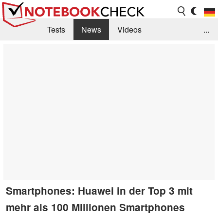
Tests
News
Videos
...
Benchmarks & Tech
Externe Tests
Kaufberatung
Deals
Suche
Jobs
Forum
Smartphones: Huawei in der Top 3 mit
mehr als 100 Millionen Smartphones