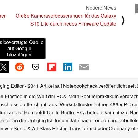
Neuere News
er-
Große Kameraverbesserungen für das Galaxy
⟩
S10 Lite durch neues Firmware Update
s bevorzugte Quelle
auf Google
hinzufügen
ging Editor
- 2341 Artikel auf Notebookcheck veröffentlicht
seit
 Einstieg in die Welt der PCs. Mein Schülerpraktikum verbrach
chluss durfte ich mir aus “Werkstattresten” einen 486er PC s
dium an der Humboldt-Uni in Berlin, Psychologie kam hinzu. Nac
beiter an der Uni ging ich für ein Jahr nach London und arbeite
n wie Sonic & All-Stars Racing Transformed oder Company of He