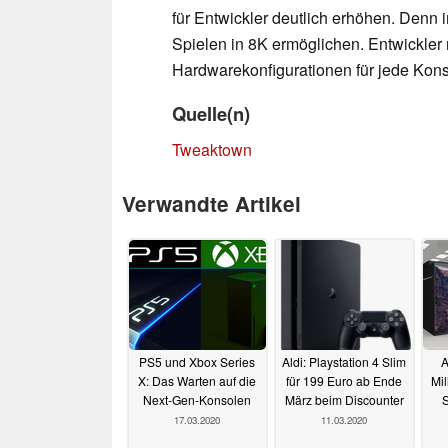
für Entwickler deutlich erhöhen. Denn 
Spielen in 8K ermöglichen. Entwickler
Hardwarekonfigurationen für jede Kon
Quelle(n)
Tweaktown
Verwandte Artikel
PS5 und Xbox Series
Aldi: Playstation 4 Slim
A
X: Das Warten auf die
für 199 Euro ab Ende
Mil
Next-Gen-Konsolen
März beim Discounter
17.03.2020
11.03.2020