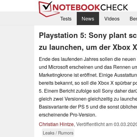
Tests
News
Videos
Be
Playstation 5: Sony plant s
zu launchen, um der Xbox X
Ende des laufenden Jahres sollen die neue
und Microsoft erscheinen und das Rennen um
Marketingkrone ist eröffnet. Einige Ausstattun
bereits bekannt, so soll die Xbox X spürbar p
5. Einem Bericht zufolge soll Sony daher da
gleich zwei Versionen gleichzeitig zu launch
Basisvariante der PS 5 und die sonst übliche
erscheinende Pro-Version.
Christian Hintze
,
Veröffentlicht am
03.03.202
Leaks / Rumors