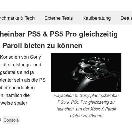
nchmarks & Tech
Externe Tests
Kaufberatung
Deal
cheinbar PS5 & PS5 Pro gleichzeitig
 Paroli bieten zu können
n Konsolen von Sony
 die Leistungs- und
gsdetails sind ja
otenter sein als die PS
rüber nachdenken
en, nämlich die
Playstation 5: Sony plant scheinbar
PS5 & PS5 Pro gleichzeitig zu
rweise später
launchen, um der Xbox X Paroli
bieten zu können
0
Console