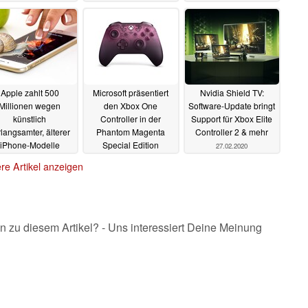
zu verkaufen
05.03.2020
03.03.2020
Apple zahlt 500
Microsoft präsentiert
Nvidia Shield TV:
Millionen wegen
den Xbox One
Software-Update bringt
künstlich
Controller in der
Support für Xbox Elite
rlangsamter, älterer
Phantom Magenta
Controller 2 & mehr
iPhone-Modelle
Special Edition
27.02.2020
03.03.2020
02.03.2020
re Artikel anzeigen
n zu diesem Artikel? - Uns interessiert Deine Meinung