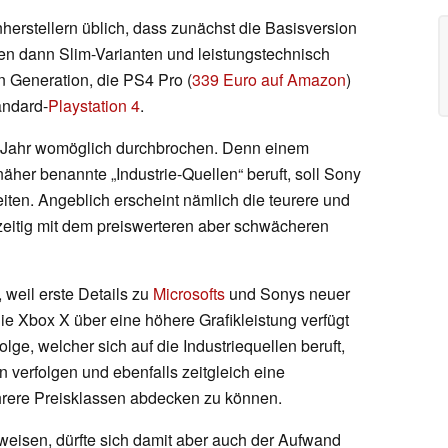
herstellern üblich, dass zunächst die Basisversion
gen dann Slim-Varianten und leistungstechnisch
n Generation, die PS4 Pro (
339 Euro auf Amazon
)
andard-
Playstation 4
.
m Jahr womöglich durchbrochen. Denn einem
 näher benannte „Industrie-Quellen“ beruft, soll Sony
iten. Angeblich erscheint nämlich die teurere und
hzeitig mit dem preiswerteren aber schwächeren
weil erste Details zu
Microsofts
und Sonys neuer
ie Xbox X über eine höhere Grafikleistung verfügt
lge, welcher sich auf die Industriequellen beruft,
n verfolgen und ebenfalls zeitgleich eine
rere Preisklassen abdecken zu können.
weisen, dürfte sich damit aber auch der Aufwand