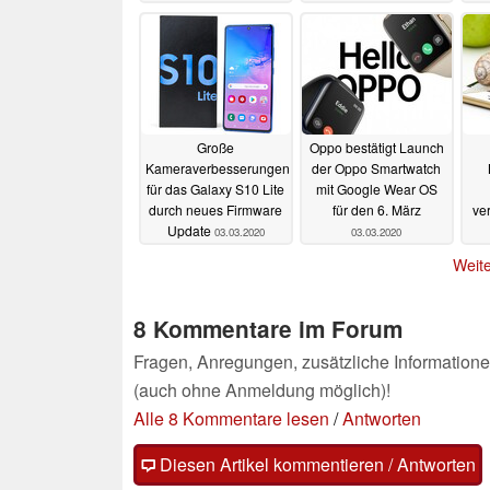
Große
Oppo bestätigt Launch
Kameraverbesserungen
der Oppo Smartwatch
für das Galaxy S10 Lite
mit Google Wear OS
durch neues Firmware
für den 6. März
ve
Update
03.03.2020
03.03.2020
Weite
8 Kommentare im Forum
Fragen, Anregungen, zusätzliche Informatione
(auch ohne Anmeldung möglich)!
Alle 8 Kommentare lesen
/
Antworten
Diesen Artikel kommentieren / Antworten