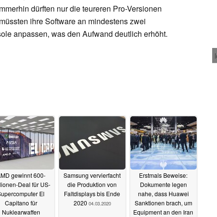
immerhin dürften nur die teureren Pro-Versionen
 müssten ihre Software an mindestens zwei
sole anpassen, was den Aufwand deutlich erhöht.
MD gewinnt 600-
Samsung vervierfacht
Erstmals Beweise:
lionen-Deal für US-
die Produktion von
Dokumente legen
Supercomputer El
Faltdisplays bis Ende
nahe, dass Huawei
Capitano für
2020
Sanktionen brach, um
04.03.2020
Nuklearwaffen
Equipment an den Iran