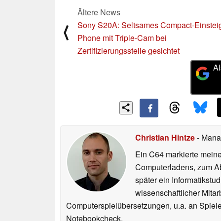
Ältere News
Sony S20A: Seltsames Compact-Einsteig
⟨
Phone mit Triple-Cam bei
Zertifizierungsstelle gesichtet
Al
Christian Hintze
- Mana
Ein C64 markierte meinen
Computerladens, zum Abs
später ein Informatikstu
wissenschaftlicher Mitar
Computerspielübersetzungen, u.a. an Spiele
Notebookcheck.