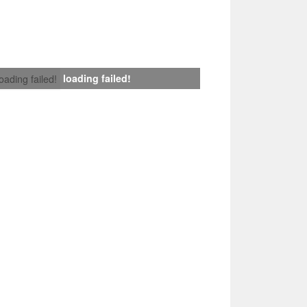
loading failed!
loading failed!