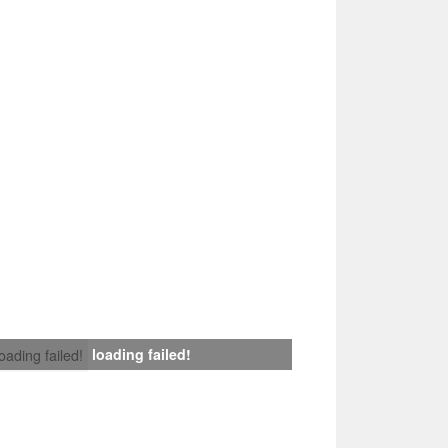
loading failed!
loading failed!