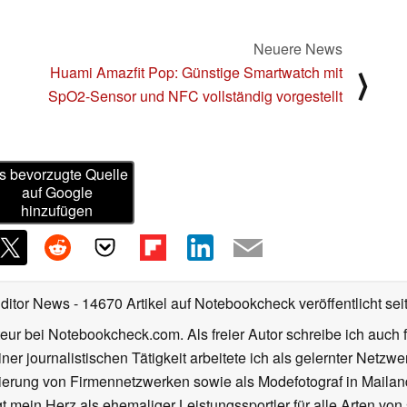
Neuere News
Huami Amazfit Pop: Günstige Smartwatch mit
⟩
SpO2-Sensor und NFC vollständig vorgestellt
s bevorzugte Quelle
auf Google
hinzufügen
Editor News
- 14670 Artikel auf Notebookcheck veröffentlicht
sei
eur bei Notebookcheck.com. Als freier Autor schreibe ich auch 
ner journalistischen Tätigkeit arbeitete ich als gelernter Netzw
ierung von Firmennetzwerken sowie als Modefotograf in Mailan
 mein Herz als ehemaliger Leistungssportler für alle Arten von