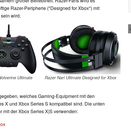
Gamern großer Beliebtheit. Razer-Fans wird es
nftige Razer-Peripherie ("Designed for Xbox") mit
sein wird.
olverine Ultimate
Razer Nari Ultimate Designed for Xbox
usgegeben, welches Gaming-Equipment mit den
s X und Xbox Series S kompatibel sind. Die unten
r mit der Xbox Series X|S verwenden:
box