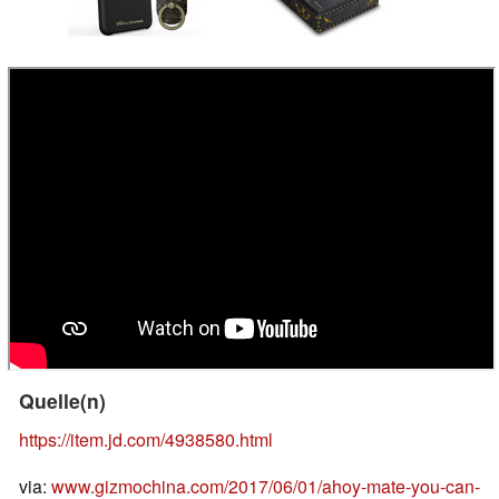
Quelle(n)
https://item.jd.com/4938580.html
via:
www.gizmochina.com/2017/06/01/ahoy-mate-you-can-