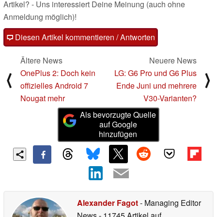
Artikel? - Uns interessiert Deine Meinung (auch ohne
Anmeldung möglich)!
Diesen Artikel kommentieren / Antworten
Ältere News
Neuere News
OnePlus 2: Doch kein
LG: G6 Pro und G6 Plus
⟨
⟩
offizielles Android 7
Ende Juni und mehrere
Nougat mehr
V30-Varianten?
Als bevorzugte Quelle
auf Google
hinzufügen
Alexander Fagot
- Managing Editor
News
- 11745 Artikel auf