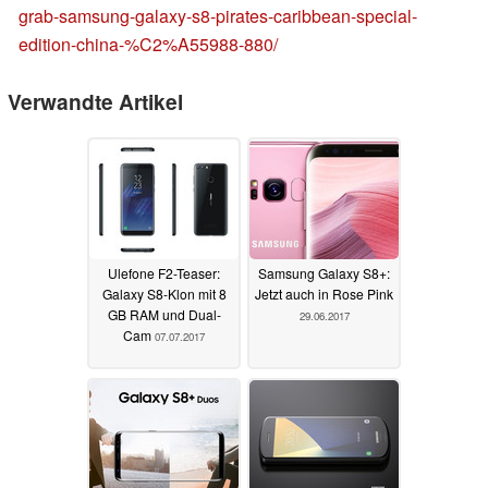
grab-samsung-galaxy-s8-pirates-caribbean-special-
edition-china-%C2%A55988-880/
Verwandte Artikel
Ulefone F2-Teaser:
Samsung Galaxy S8+:
Galaxy S8-Klon mit 8
Jetzt auch in Rose Pink
GB RAM und Dual-
29.06.2017
Cam
07.07.2017