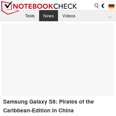
Tests
News
Videos
...
Benchmarks & Tech
Externe Tests
Kaufberatung
Deals
Suche
Jobs
Forum
Samsung Galaxy S8: Pirates of the
Caribbean-Edition in China