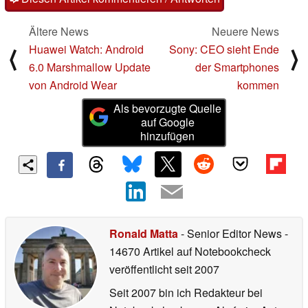
Ältere News
Neuere News
Huawei Watch: Android
Sony: CEO sieht Ende
⟨
⟩
6.0 Marshmallow Update
der Smartphones
von Android Wear
kommen
Als bevorzugte Quelle
auf Google
hinzufügen
Ronald Matta
- Senior Editor News
-
14670 Artikel auf Notebookcheck
veröffentlicht
seit 2007
Seit 2007 bin ich Redakteur bei