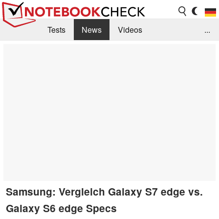
Tests
News
Videos
...
Benchmarks & Tech
Externe Tests
Kaufberatung
Deals
Suche
Jobs
Forum
Samsung: Vergleich Galaxy S7 edge vs.
Galaxy S6 edge Specs