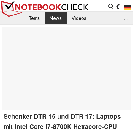
Tests
News
Videos
...
Benchmarks & Tech
Externe Tests
Kaufberatung
Deals
Suche
Jobs
Forum
Schenker DTR 15 und DTR 17: Laptops
mit Intel Core i7-8700K Hexacore-CPU