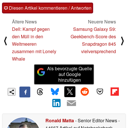
Diesen Artikel kommentieren / Antworten
Ältere News
Neuere News
Dell: Kampf gegen
Samsung Galaxy S9:
den Müll in den
Geekbench-Score des
⟨
⟩
Weltmeeren
Snapdragon 845
zusammen mit Lonely
vielversprechend
Whale
Als bevorzugte Quelle
auf Google
hinzufügen
Ronald Matta
- Senior Editor News
-
14667 Artikel auf Notebookcheck