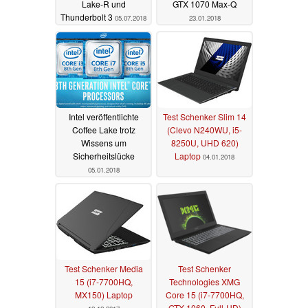
Lake-R und
GTX 1070 Max-Q
Thunderbolt 3
05.07.2018
23.01.2018
Intel veröffentlichte
Test Schenker Slim 14
Coffee Lake trotz
(Clevo N240WU, i5-
Wissens um
8250U, UHD 620)
Sicherheitslücke
Laptop
04.01.2018
05.01.2018
Test Schenker Media
Test Schenker
15 (i7-7700HQ,
Technologies XMG
MX150) Laptop
Core 15 (i7-7700HQ,
GTX 1060, Full-HD)