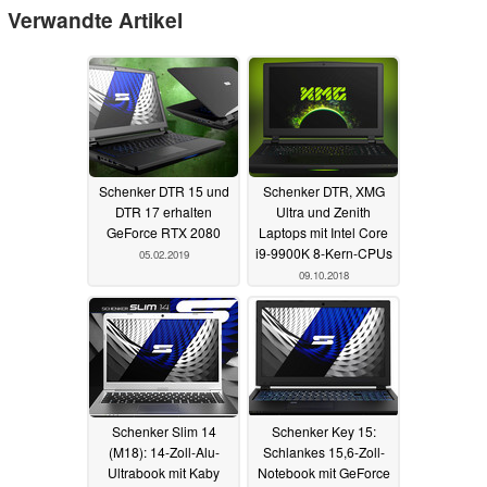
Verwandte Artikel
Schenker DTR 15 und
Schenker DTR, XMG
DTR 17 erhalten
Ultra und Zenith
GeForce RTX 2080
Laptops mit Intel Core
i9-9900K 8-Kern-CPUs
05.02.2019
09.10.2018
Schenker Slim 14
Schenker Key 15:
(M18): 14-Zoll-Alu-
Schlankes 15,6-Zoll-
Ultrabook mit Kaby
Notebook mit GeForce