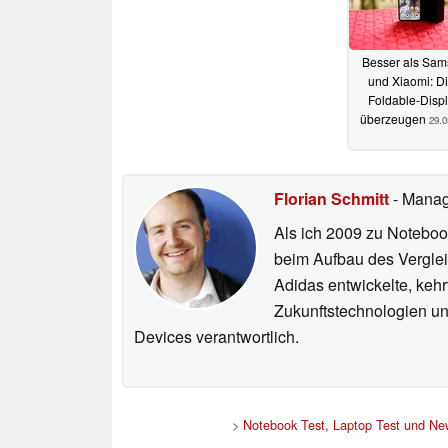
Besser als Sa
und Xiaomi: D
Foldable-Disp
überzeugen
29.0
Florian Schmitt
- Manag
Als ich 2009 zu Noteboo
beim Aufbau des Vergle
Adidas entwickelte, ke
Zukunftstechnologien un
Devices verantwortlich.
>
Notebook Test, Laptop Test und Ne