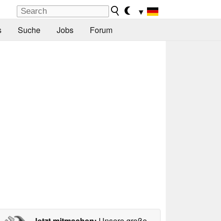
▼
s
Suche
Jobs
Forum
Jetzt mitmachen:
Unsere große