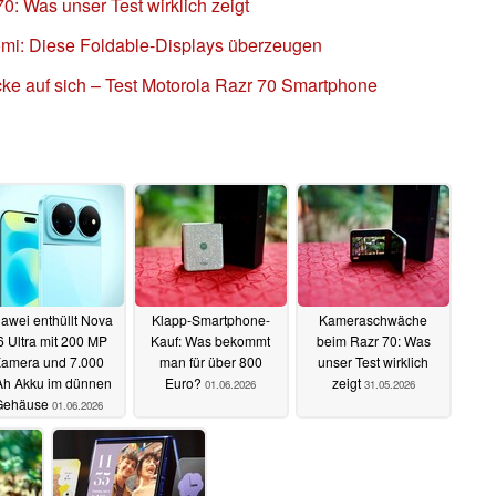
 Was unser Test wirklich zeigt
mi: Diese Foldable-Displays überzeugen
icke auf sich – Test Motorola Razr 70 Smartphone
awei enthüllt Nova
Klapp-Smartphone-
Kameraschwäche
6 Ultra mit 200 MP
Kauf: Was bekommt
beim Razr 70: Was
amera und 7.000
man für über 800
unser Test wirklich
h Akku im dünnen
Euro?
zeigt
01.06.2026
31.05.2026
Gehäuse
01.06.2026