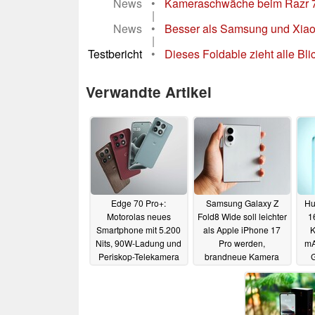
News
•
Kameraschwäche beim Razr 70:
|
News
•
Besser als Samsung und Xiao
|
Testbericht
•
Dieses Foldable zieht alle Bl
Verwandte Artikel
Edge 70 Pro+:
Samsung Galaxy Z
Hu
Motorolas neues
Fold8 Wide soll leichter
1
Smartphone mit 5.200
als Apple iPhone 17
K
Nits, 90W-Ladung und
Pro werden,
mA
Periskop-Telekamera
brandneue Kamera
erhalten
04.06.2026
02.06.2026