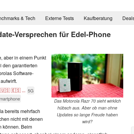
nchmarks & Tech
Externe Tests
Kaufberatung
Deal
ate-Versprechen für Edel-Phone
, aber in einem Punkt
i den garantierten
orolas Software-
aufwirft.
🇺🇸
🇪🇸
...
5G
martphone
Das Motorola Razr 70 sieht wirklich
hübsch aus. Aber ob man ohne
la bereits mehrfach
Updates so lange Freude haben
echen nicht mit denen
wird?
en können. Beim