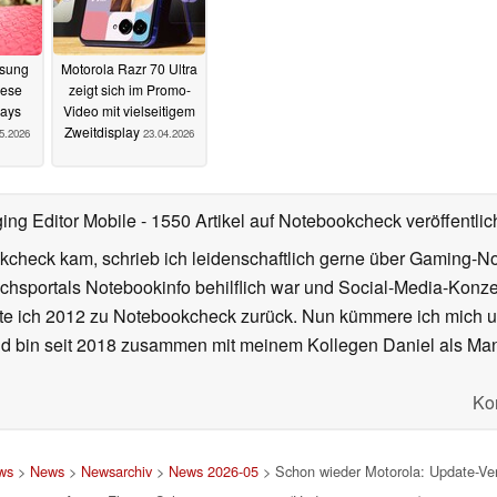
msung
Motorola Razr 70 Ultra
iese
zeigt sich im Promo-
lays
Video mit vielseitigem
Zweitdisplay
5.2026
23.04.2026
ing Editor Mobile
- 1550 Artikel auf Notebookcheck veröffentlic
kcheck kam, schrieb ich leidenschaftlich gerne über Gaming-N
ichsportals Notebookinfo behilflich war und Social-Media-Ko
hrte ich 2012 zu Notebookcheck zurück. Nun kümmere ich mich
d bin seit 2018 zusammen mit meinem Kollegen Daniel als Manag
Ko
ws
>
News
>
Newsarchiv
>
News 2026-05
> Schon wieder Motorola: Update-Ver