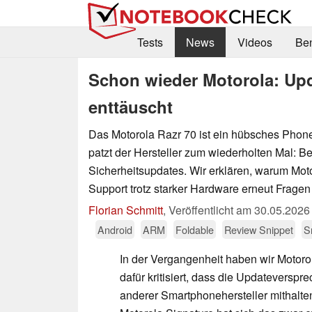
Tests
News
Videos
Be
Schon wieder Motorola: Upd
enttäuscht
Das Motorola Razr 70 ist ein hübsches Phone
patzt der Hersteller zum wiederholten Mal: Be
Sicherheitsupdates. Wir erklären, warum Mot
Support trotz starker Hardware erneut Fragen 
Florian Schmitt
,
Veröffentlicht am
30.05.2026
Android
ARM
Foldable
Review Snippet
S
In der Vergangenheit haben wir Motoro
dafür kritisiert, dass die Updateverspr
anderer Smartphonehersteller mithalt