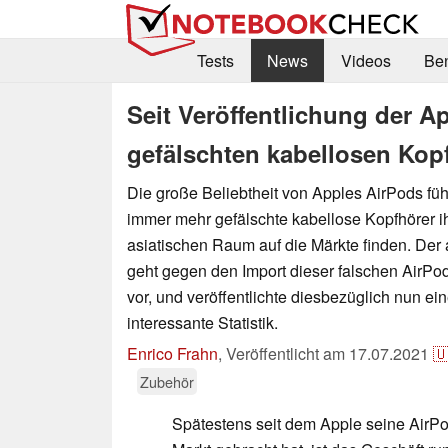
Tests
News
Videos
Be
Seit Veröffentlichung der A
gefälschten kabellosen Kop
Die große Beliebtheit von Apples AirPods füh
immer mehr gefälschte kabellose Kopfhörer 
asiatischen Raum auf die Märkte finden. Der
geht gegen den Import dieser falschen AirPo
vor, und veröffentlichte diesbezüglich nun ei
interessante Statistik.
Enrico Frahn
,
Veröffentlicht am
17.07.2021

Zubehör
Spätestens seit dem Apple seine AirP