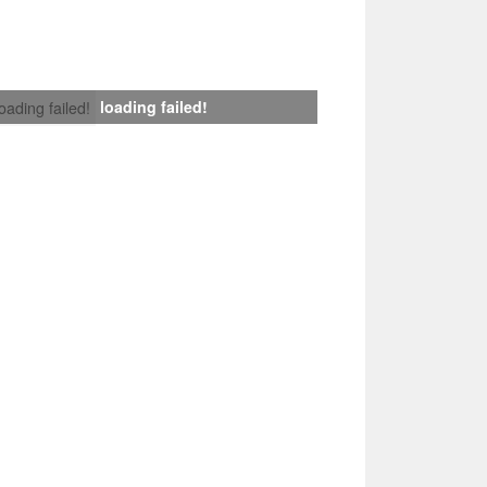
loading failed!
loading failed!