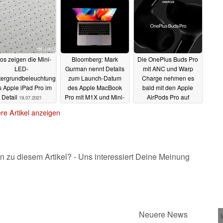
os zeigen die Mini-
Bloomberg: Mark
Die OnePlus Buds Pro
LED-
Gurman nennt Details
mit ANC und Warp
tergrundbeleuchtung
zum Launch-Datum
Charge nehmen es
 Apple iPad Pro im
des Apple MacBook
bald mit den Apple
Detail
Pro mit M1X und Mini-
AirPods Pro auf
19.07.2021
LED-Display
19.07.2021
16.07.2021
re Artikel anzeigen
n zu diesem Artikel? - Uns interessiert Deine Meinung
Neuere News