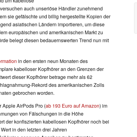
und um kabellose
der versuchen auch unseriöse Händler zunehmend
em sie gefälschte und billig hergestellte Kopien der
gend asiatischen Ländern importieren, um diese
 dem europäischen und amerikanischen Markt zu
örde belegt diesen bedauernswerten Trend nun mit
ormation
in den ersten neun Monaten des
plare kabelloser Kopfhörer an den Grenzen der
ert dieser Kopfhörer betrage mehr als 62
eschlagnahmung-Rekord des amerikanischen Zolls
onaten gebrochen worden.
r Apple AirPods Pro (
ab 193 Euro auf Amazon
) im
ahmungen von Fälschungen in die Höhe
 der konfiszierten kabellosen Kopfhörer noch bei
 Wert in den letzten drei Jahren