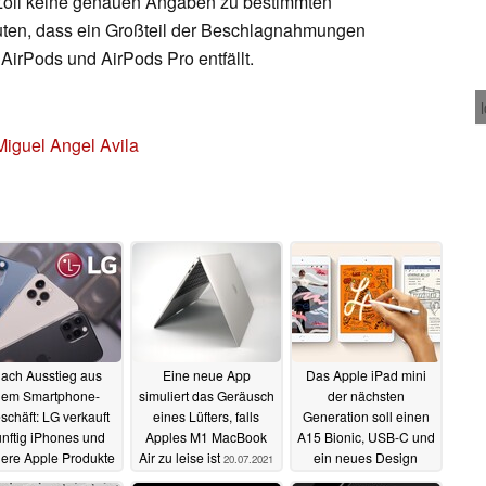
 Zoll keine genauen Angaben zu bestimmten
muten, dass ein Großteil der Beschlagnahmungen
AirPods und AirPods Pro entfällt.
Miguel Angel Avila
ach Ausstieg aus
Eine neue App
Das Apple iPad mini
dem Smartphone-
simuliert das Geräusch
der nächsten
schäft: LG verkauft
eines Lüfters, falls
Generation soll einen
ünftig iPhones und
Apples M1 MacBook
A15 Bionic, USB-C und
ere Apple Produkte
Air zu leise ist
ein neues Design
20.07.2021
erhalten
21.07.2021
20.07.2021