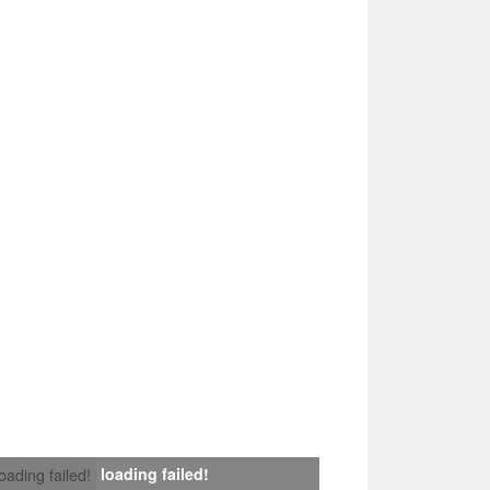
loading failed!
loading failed!