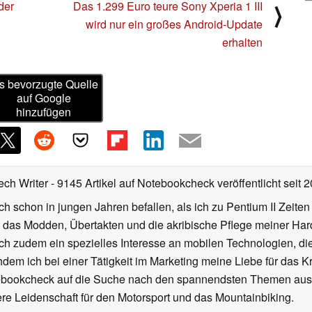
der
Das 1.299 Euro teure Sony Xperia 1 III
⟩
wird nur ein großes Android-Update
erhalten
s bevorzugte Quelle
auf Google
hinzufügen
ech Writer
- 9145 Artikel auf Notebookcheck veröffentlicht
seit 
ch schon in jungen Jahren befallen, als ich zu Pentium II Zeite
h das Modden, Übertakten und die akribische Pflege meiner Ha
ich zudem ein spezielles Interesse an mobilen Technologien, di
hdem ich bei einer Tätigkeit im Marketing meine Liebe für das 
ebookcheck auf die Suche nach den spannendsten Themen aus d
e Leidenschaft für den Motorsport und das Mountainbiking.