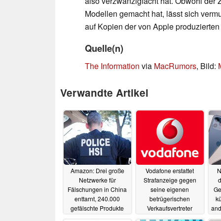
also verzwanzigfacht hat. Obwohl der
Modellen gemacht hat, lässt sich ver
auf Kopien der von Apple produzierten 
Quelle(n)
The Information
via
MacRumors
, Bild:
Verwandte Artikel
Amazon: Drei große
Vodafone erstattet
N
Netzwerke für
Strafanzeige gegen
Fälschungen in China
seine eigenen
Ge
enttarnt, 240.000
betrügerischen
k
gefälschte Produkte
Verkaufsvertreter
and
beschlagnahmt
22.07.2021