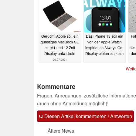
10.11.2022
Gerücht: Apple soll ein
Das iPhone 13 soll ein
Fot
günstiges MacBook SE
von der Apple Watch
mit M1 und 12 Zoll
inspiriertes Always-On-
Hin
Display entwickeln
Display bieten
des
20.07.2021
20.07.2021
Weite
Kommentare
Fragen, Anregungen, zusätzliche Informatione
(auch ohne Anmeldung möglich)!
Diesen Artikel kommentieren / Antworten
Ältere News