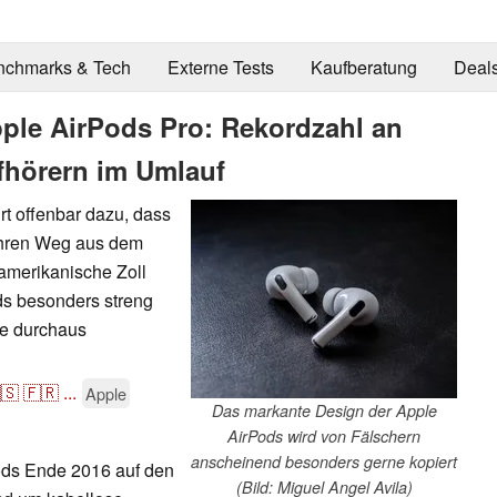
nchmarks & Tech
Externe Tests
Kaufberatung
Deal
pple AirPods Pro: Rekordzahl an
fhörern im Umlauf
rt offenbar dazu, dass
ihren Weg aus dem
 amerikanische Zoll
ds besonders streng
ne durchaus
🇸
🇫🇷
...
Apple
Das markante Design der Apple
AirPods wird von Fälschern
anscheinend besonders gerne kopiert
ods Ende 2016 auf den
(Bild: Miguel Angel Avila)