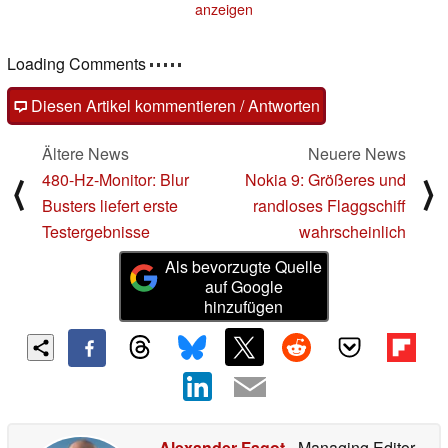
anzeigen
Loading Comments
Diesen Artikel kommentieren / Antworten
Ältere News
Neuere News
480-Hz-Monitor: Blur
Nokia 9: Größeres und
⟨
⟩
Busters liefert erste
randloses Flaggschiff
Testergebnisse
wahrscheinlich
Als bevorzugte Quelle
auf Google
hinzufügen
Alexander Fagot
- Managing Editor