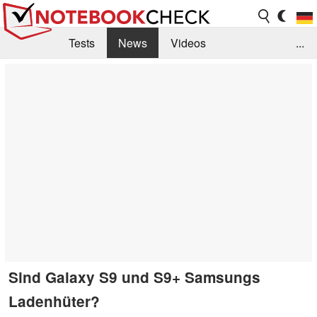
Tests
News
Videos
...
Benchmarks & Tech
Externe Tests
Kaufberatung
Deals
Suche
Jobs
Forum
Sind Galaxy S9 und S9+ Samsungs
Ladenhüter?