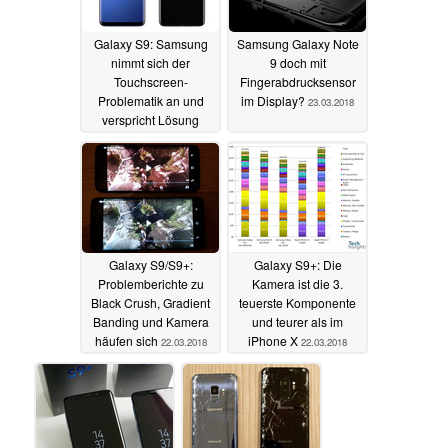
Galaxy S9: Samsung
Samsung Galaxy Note
nimmt sich der
9 doch mit
Touchscreen-
Fingerabdrucksensor
Problematik an und
im Display?
23.03.2018
verspricht Lösung
23.03.2018
Galaxy S9/S9+:
Galaxy S9+: Die
Problemberichte zu
Kamera ist die 3.
Black Crush, Gradient
teuerste Komponente
Banding und Kamera
und teurer als im
häufen sich
iPhone X
22.03.2018
22.03.2018