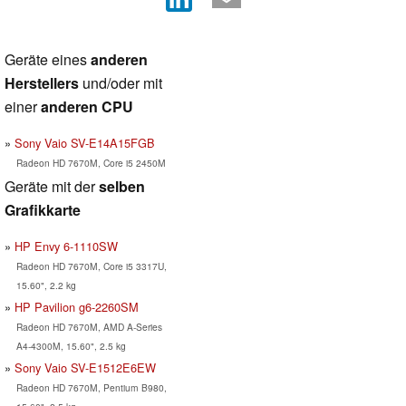
Geräte eines
anderen
Herstellers
und/oder mit
einer
anderen CPU
Sony Vaio SV-E14A15FGB
Radeon HD 7670M, Core i5 2450M
Geräte mit der
selben
Grafikkarte
HP Envy 6-1110SW
Radeon HD 7670M, Core i5 3317U,
15.60", 2.2 kg
HP Pavilion g6-2260SM
Radeon HD 7670M, AMD A-Series
A4-4300M, 15.60", 2.5 kg
Sony Vaio SV-E1512E6EW
Radeon HD 7670M, Pentium B980,