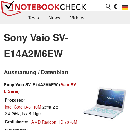
Tests
News
Videos
...
Benchmarks & Tech
Externe Tests
Sony Vaio SV-
Kaufberatung
Deals
Suche
Jobs
E14A2M6EW
Forum
Ausstattung / Datenblatt
Sony Vaio SV-E14A2M6EW (
Vaio SV-
E Serie
)
Prozessor
Intel Core i3-3110M
2c/4t 2 x
2.4 GHz, Ivy Bridge
Grafikkarte
AMD Radeon HD 7670M