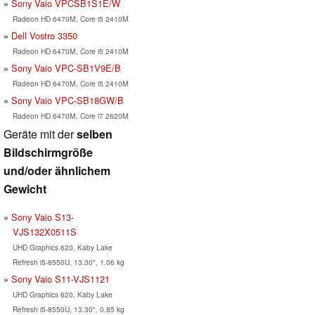
Sony Vaio VPCSB1S1E/W
Radeon HD 6470M, Core i5 2410M
Dell Vostro 3350
Radeon HD 6470M, Core i5 2410M
Sony Vaio VPC-SB1V9E/B
Radeon HD 6470M, Core i5 2410M
Sony Vaio VPC-SB18GW/B
Radeon HD 6470M, Core i7 2620M
Geräte mit der
selben
Bildschirmgröße
und/oder ähnlichem
Gewicht
Sony Vaio S13-
VJS132X0511S
UHD Graphics 620, Kaby Lake
Refresh i5-8550U, 13.30", 1.06 kg
Sony Vaio S11-VJS1121
UHD Graphics 620, Kaby Lake
Refresh i5-8550U, 13.30", 0.85 kg