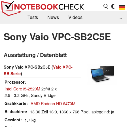
Tests
News
Videos
...
Benchmarks & Tech
Externe Tests
Sony Vaio VPC-SB2C5E
Kaufberatung
Deals
Suche
Jobs
Ausstattung / Datenblatt
Forum
Sony Vaio VPC-SB2C5E (
Vaio VPC-
SB Serie
)
Prozessor
Intel Core i5-2520M
2c/4t 2 x
2.5 - 3.2 GHz, Sandy Bridge
Grafikkarte
AMD Radeon HD 6470M
Bildschirm
13.30 Zoll 16:9, 1366 x 768 Pixel, spiegelnd: ja
Gewicht
1.7 kg