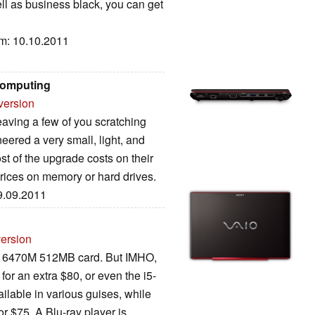
ll as business black, you can get
um: 10.10.2011
Computing
version
eaving a few of you scratching
ered a very small, light, and
t of the upgrade costs on their
 prices on memory or hard drives.
09.09.2011
version
n 6470M 512MB card. But IMHO,
or an extra $80, or even the i5-
ilable in various guises, while
or $75. A Blu-ray player is