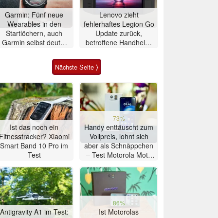
Garmin: Fünf neue
Lenovo zieht
Wearables in den
fehlerhaftes Legion Go
Startlöchern, auch
Update zurück,
Garmin selbst deutet
betroffene Handhelds
auf Fenix 9-Release
bleiben unbrauchbar
Nächste Seite ⟩
73%
Ist das noch ein
Handy enttäuscht zum
Fitnesstracker? Xiaomi
Vollpreis, lohnt sich
Smart Band 10 Pro im
aber als Schnäppchen
Test
– Test Motorola Moto
G47 Smartphone
86%
Antigravity A1 im Test:
Ist Motorolas