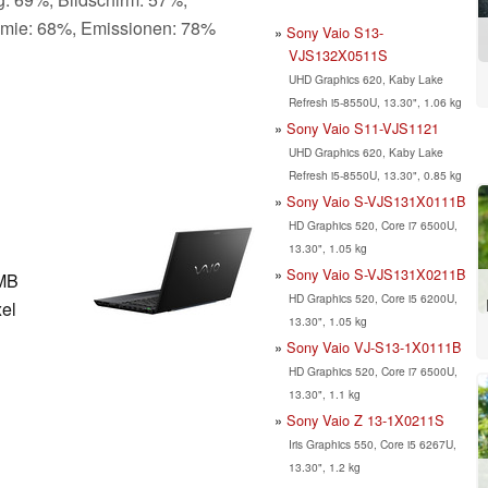
omie: 68%, Emissionen: 78%
Sony Vaio S13-
VJS132X0511S
UHD Graphics 620, Kaby Lake
Refresh i5-8550U, 13.30", 1.06 kg
Sony Vaio S11-VJS1121
UHD Graphics 620, Kaby Lake
Refresh i5-8550U, 13.30", 0.85 kg
Sony Vaio S-VJS131X0111B
HD Graphics 520, Core i7 6500U,
13.30", 1.05 kg
Sony Vaio S-VJS131X0211B
MB
HD Graphics 520, Core i5 6200U,
xel
13.30", 1.05 kg
Sony Vaio VJ-S13-1X0111B
HD Graphics 520, Core i7 6500U,
13.30", 1.1 kg
Sony Vaio Z 13-1X0211S
Iris Graphics 550, Core i5 6267U,
13.30", 1.2 kg