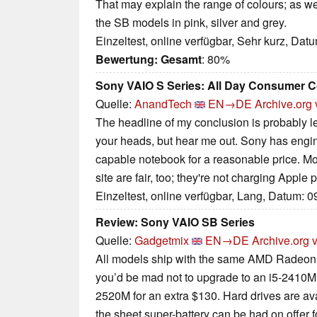
That may explain the range of colours; as we
the SB models in pink, silver and grey.
Einzeltest, online verfügbar, Sehr kurz, Dat
Bewertung:
Gesamt
: 80%
Sony VAIO S Series: All Day Consumer 
Quelle:
AnandTech
EN→DE
Archive.org 
The headline of my conclusion is probably l
your heads, but hear me out. Sony has engine
capable notebook for a reasonable price. Mos
site are fair, too; they're not charging Apple
Einzeltest, online verfügbar, Lang, Datum: 
Review: Sony VAIO SB Series
Quelle:
Gadgetmix
EN→DE
Archive.org 
All models ship with the same AMD Radeo
you’d be mad not to upgrade to an i5-2410M f
2520M for an extra $130. Hard drives are ava
the sheet super-battery can be had on offer f