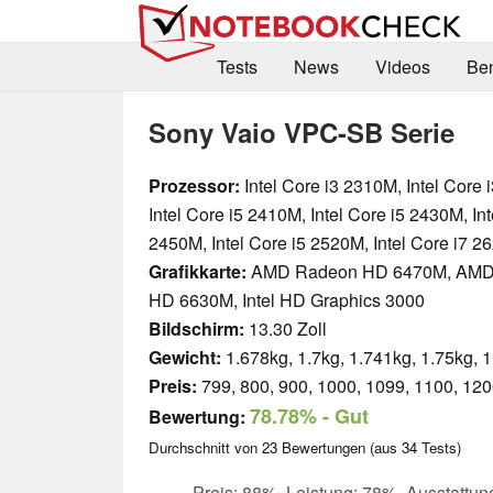
Tests
News
Videos
Be
Sony Vaio VPC-SB Serie
Prozessor:
Intel Core i3 2310M, Intel Core 
Intel Core i5 2410M, Intel Core i5 2430M, Int
2450M, Intel Core i5 2520M, Intel Core i7 
Grafikkarte:
AMD Radeon HD 6470M, AMD
HD 6630M, Intel HD Graphics 3000
Bildschirm:
13.30 Zoll
Gewicht:
1.678kg, 1.7kg, 1.741kg, 1.75kg, 1
Preis:
799, 800, 900, 1000, 1099, 1100, 120
78.78%
- Gut
Bewertung:
Durchschnitt von
23
Bewertungen (aus
34
Tests)
Preis: 88%, Leistung: 78%, Ausstattun