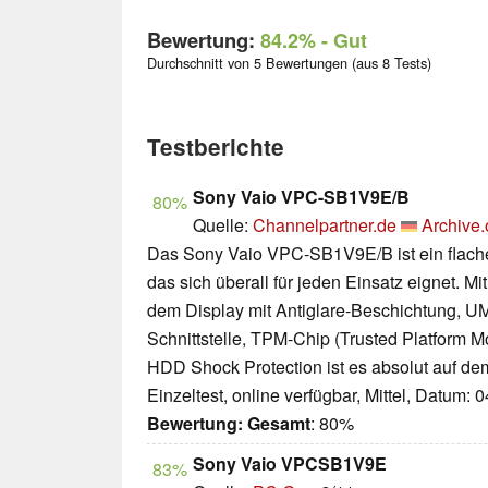
Bewertung:
84.2%
- Gut
Durchschnitt von 5 Bewertungen (aus 8 Tests)
Testberichte
Sony Vaio VPC-SB1V9E/B
80%
Quelle:
Channelpartner.de
Archive.
Das Sony Vaio VPC-SB1V9E/B ist ein flach
das sich überall für jeden Einsatz eignet. M
dem Display mit Antiglare-Beschichtung,
Schnittstelle, TPM-Chip (Trusted Platform M
HDD Shock Protection ist es absolut auf de
Einzeltest, online verfügbar, Mittel, Datum: 
Bewertung:
Gesamt
: 80%
Sony Vaio VPCSB1V9E
83%