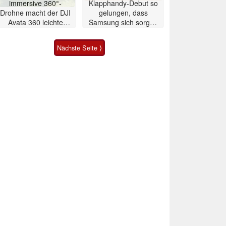
immersive 360°-
Klapphandy-Debut so
Drohne macht der DJI
gelungen, dass
Avata 360 leichte
Samsung sich sorgen
Konkurrenz
muss? – Razr Fold
Smartphone im Test
Nächste Seite ⟩