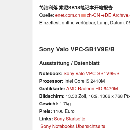
简洁利落 索尼SB18笔记本开箱报告
Quelle:
enet.com.cn
zh-CN→DE
Archive.
Einzeltest, online verfügbar, Lang, Datum: 
Sony Vaio VPC-SB1V9E/B
Ausstattung / Datenblatt
Notebook:
Sony Vaio VPC-SB1V9E/B
Prozessor:
Intel Core i5 2410M
Grafikkarte:
AMD Radeon HD 6470M
Bildschirm:
13.30 Zoll, 16:9, 1366 x 768 Pi
Gewicht:
1.7kg
Preis:
1100 Euro
Links:
Sony Startseite
Sony Notebooks Übersichtseite