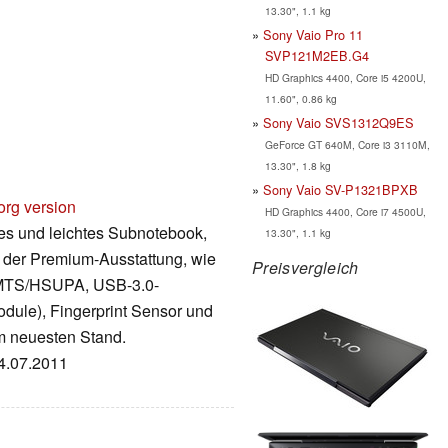
13.30", 1.1 kg
Sony Vaio Pro 11
SVP121M2EB.G4
HD Graphics 4400, Core i5 4200U,
11.60", 0.86 kg
Sony Vaio SVS1312Q9ES
GeForce GT 640M, Core i3 3110M,
13.30", 1.8 kg
Sony Vaio SV-P1321BPXB
org version
HD Graphics 4400, Core i7 4500U,
es und leichtes Subnotebook,
13.30", 1.1 kg
it der Premium-Ausstattung, wie
Preisvergleich
 UMTS/HSUPA, USB-3.0-
odule), Fingerprint Sensor und
m neuesten Stand.
04.07.2011