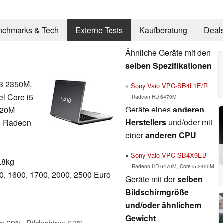
nchmarks & Tech
Externe Tests
Kaufberatung
Deal
Ähnliche Geräte mit den
selben Spezifikationen
i3 2350M,
Sony Vaio VPC-SB4L1E/R
el Core i5
Radeon HD 6470M
Geräte eines
anderen
2620M
Herstellers
und/oder mit
 Radeon
einer
anderen CPU
Sony Vaio VPC-SB4X9EB
.8kg
Radeon HD 6470M, Core i5 2450M
0, 1600, 1700, 2000, 2500 Euro
Geräte mit der
selben
Bildschirmgröße
und/oder ähnlichem
Gewicht
g: 69%, Bildschirm: 57%,