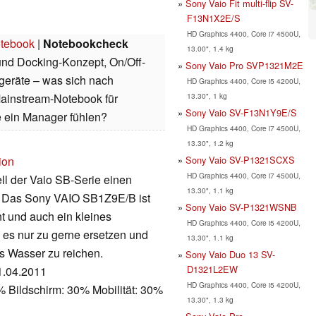
Sony Vaio Fit multi-flip SV-
F13N1X2E/S
HD Graphics 4400, Core i7 4500U,
tebook
|
Notebookcheck
13.00", 1.4 kg
 und Docking-Konzept, On/Off-
Sony Vaio Pro SVP1321M2E
geräte – was sich nach
HD Graphics 4400, Core i5 4200U,
13.30", 1 kg
Mainstream-Notebook für
Sony Vaio SV-F13N1Y9E/S
 ein Manager fühlen?
HD Graphics 4400, Core i7 4500U,
13.30", 1.2 kg
Sony Vaio SV-P1321SCXS
ion
HD Graphics 4400, Core i7 4500U,
l der Vaio SB-Serie einen
13.30", 1.1 kg
. Das Sony VAIO SB1Z9E/B ist
Sony Vaio SV-P1321WSNB
 und auch ein kleines
HD Graphics 4400, Core i5 4200U,
 es nur zu gerne ersetzen und
13.30", 1.1 kg
as Wasser zu reichen.
Sony Vaio Duo 13 SV-
D1321L2EW
11.04.2011
HD Graphics 4400, Core i5 4200U,
 Bildschirm: 30% Mobilität: 30%
13.30", 1.3 kg