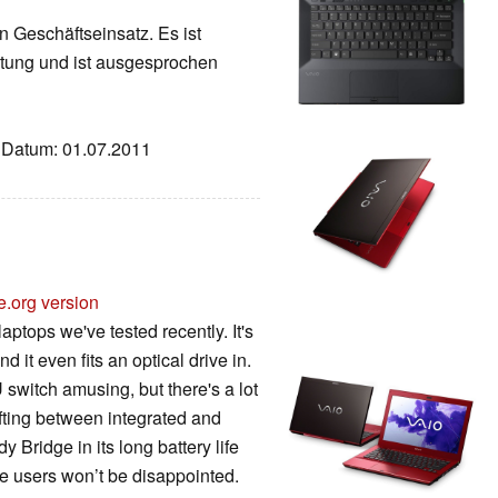
n Geschäftseinsatz. Es ist
istung und ist ausgesprochen
z, Datum: 01.07.2011
e.org version
aptops we've tested recently. It's
 it even fits an optical drive in.
 switch amusing, but there's a lot
ifting between integrated and
y Bridge in its long battery life
 users won’t be disappointed.