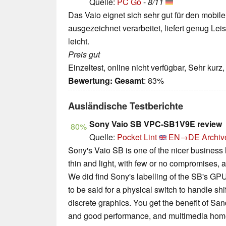
Quelle:
PC Go
-
8/11
Das Vaio eignet sich sehr gut für den mobile
ausgezeichnet verarbeitet, liefert genug Le
leicht.
Preis gut
Einzeltest, online nicht verfügbar, Sehr kur
Bewertung:
Gesamt
: 83%
Ausländische Testberichte
Sony Vaio SB VPC-SB1V9E review
80%
Quelle:
Pocket Lint
EN→DE
Archiv
Sony's Vaio SB is one of the nicer business l
thin and light, with few or no compromises, and
We did find Sony's labelling of the SB's GPU
to be said for a physical switch to handle sh
discrete graphics. You get the benefit of Sand
and good performance, and multimedia home