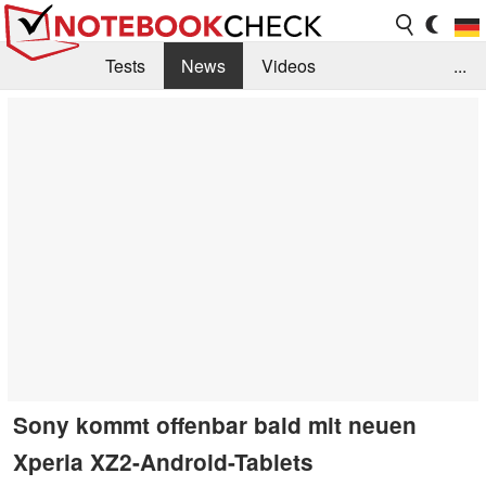
Tests
News
Videos
...
Benchmarks & Tech
Externe Tests
Kaufberatung
Deals
Suche
Jobs
Forum
Sony kommt offenbar bald mit neuen
Xperia XZ2-Android-Tablets