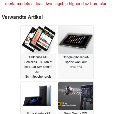
xperia-models-at-least-two-flagship-highend-xz1-premium
Verwandte Artikel
Alldocube M8:
Google gibt Tablet-
Schickes LTE-Tablet
Sparte wohl auf
mit Dual-SIM kommt
02.06.2018
zum
Schnäppchenpreis
09.01.2019
Sony Xperia XZ2
Sony Xperia XZ2