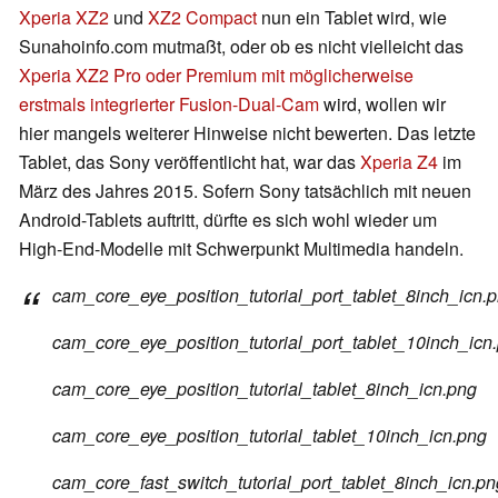
Xperia XZ2
und
XZ2 Compact
nun ein Tablet wird, wie
Sunahoinfo.com mutmaßt, oder ob es nicht vielleicht das
Xperia XZ2 Pro oder Premium mit möglicherweise
erstmals integrierter Fusion-Dual-Cam
wird, wollen wir
hier mangels weiterer Hinweise nicht bewerten. Das letzte
Tablet, das Sony veröffentlicht hat, war das
Xperia Z4
im
März des Jahres 2015. Sofern Sony tatsächlich mit neuen
Android-Tablets auftritt, dürfte es sich wohl wieder um
High-End-Modelle mit Schwerpunkt Multimedia handeln.
cam_core_eye_position_tutorial_port_tablet_8inch_icn.
cam_core_eye_position_tutorial_port_tablet_10inch_icn
cam_core_eye_position_tutorial_tablet_8inch_icn.png
cam_core_eye_position_tutorial_tablet_10inch_icn.png
cam_core_fast_switch_tutorial_port_tablet_8inch_icn.pn