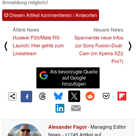
Anmeldung möglich)!
Diesen Artikel kommentieren / Antworten
Ältere News
Neuere News
Huawei P20/Mate RS-
Spannende neue Infos
⟨
⟩
Launch: Hier gehts zum
zur Sony Fusion-Dual-
Livestream
Cam (im Xperia XZ2
Pro?)
Als bevorzugte Quelle
auf Google
hinzufügen
Alexander Fagot
- Managing Editor
News
- 11745 Artikel auf