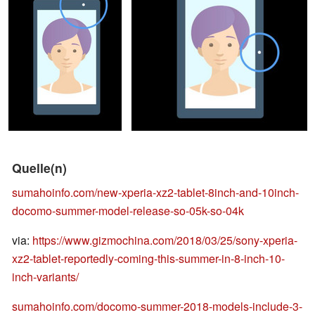
Quelle(n)
sumahoinfo.com/new-xperia-xz2-tablet-8inch-and-10inch-
docomo-summer-model-release-so-05k-so-04k
via:
https://www.gizmochina.com/2018/03/25/sony-xperia-
xz2-tablet-reportedly-coming-this-summer-in-8-inch-10-
inch-variants/
sumahoinfo.com/docomo-summer-2018-models-include-3-