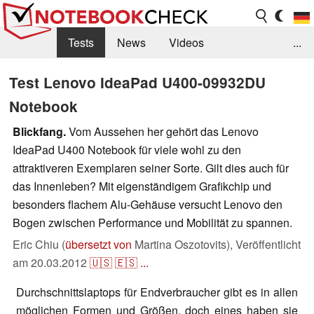
Tests
News
Videos
...
Benchmarks & Tech
Externe Tests
Test Lenovo IdeaPad U400-09932DU
Notebook
Kaufberatung
Deals
Suche
Jobs
Blickfang.
Vom Aussehen her gehört das Lenovo
Forum
IdeaPad U400 Notebook für viele wohl zu den
attraktiveren Exemplaren seiner Sorte. Gilt dies auch für
das Innenleben? Mit eigenständigem Grafikchip und
besonders flachem Alu-Gehäuse versucht Lenovo den
Bogen zwischen Performance und Mobilität zu spannen.
Eric Chiu (
übersetzt von
Martina Oszotovits),
Veröffentlicht
am
20.03.2012
🇺🇸
🇪🇸
...
Durchschnittslaptops für Endverbraucher gibt es in allen
möglichen Formen und Größen, doch eines haben sie