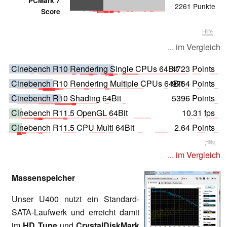
PCMark 7
2261 Punkte
Score
Hilfe
... im Vergleich
Cinebench R10 Rendering Single CPUs 64Bit
4723 Points
Cinebench R10 Rendering Multiple CPUs 64Bit
9764 Points
Cinebench R10 Shading 64Bit
5396 Points
Cinebench R11.5 OpenGL 64Bit
10.31 fps
Cinebench R11.5 CPU Multi 64Bit
2.64 Points
Hilfe
... im Vergleich
Massenspeicher
Unser U400 nutzt ein Standard-
SATA-Laufwerk und erreicht damit
im
HD Tune
und
CrystalDiskMark