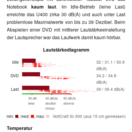
Notebook
kaum laut
. Im Idle-Betrieb (leine Last)
erreichte das U400 zirka 30 dB(A) und auch unter Last
problemlose Maximalwerte von bis zu 39 Dezibel. Beim
Abspielen einer DVD mit mittlerer Lautstärkeeinstellung
der Lautsprecher war das Laufwerk damit kaum hörbar.
Lautstärkediagramm
Idle
32 / 31.1 / 30.9
dB(A)
DVD
34.2 / 34.8
dB(A)
Last
39 / 39.4 dB(A)
30 dB
40 dB(A)
50 dB(A)
leise
deutlich
störend
hörbar
min:
, med:
, max:
VoltCraft SI-300 (aus 15 cm gemessen)
Temperatur