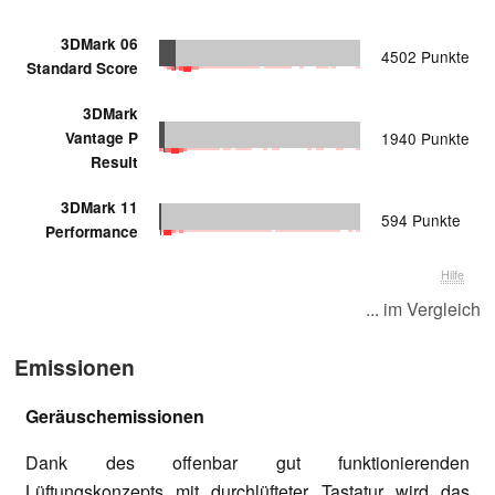
3DMark 06
4502 Punkte
Standard Score
3DMark
Vantage P
1940 Punkte
Result
3DMark 11
594 Punkte
Performance
Hilfe
... im Vergleich
Emissionen
Geräuschemissionen
Dank des offenbar gut funktionierenden
Lüftungskonzepts mit durchlüfteter Tastatur wird das