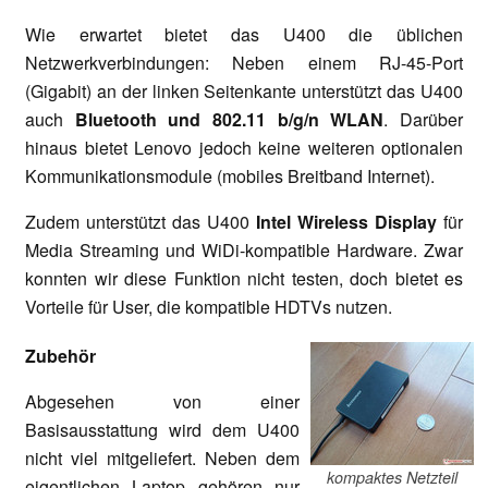
Wie erwartet bietet das U400 die üblichen
Netzwerkverbindungen: Neben einem RJ-45-Port
(Gigabit) an der linken Seitenkante unterstützt das U400
auch
Bluetooth und 802.11 b/g/n WLAN
. Darüber
hinaus bietet Lenovo jedoch keine weiteren optionalen
Kommunikationsmodule (mobiles Breitband Internet).
Zudem unterstützt das U400
Intel Wireless Display
für
Media Streaming und WiDi-kompatible Hardware. Zwar
konnten wir diese Funktion nicht testen, doch bietet es
Vorteile für User, die kompatible HDTVs nutzen.
Zubehör
Abgesehen von einer
Basisausstattung wird dem U400
nicht viel mitgeliefert. Neben dem
kompaktes Netzteil
eigentlichen Laptop gehören nur