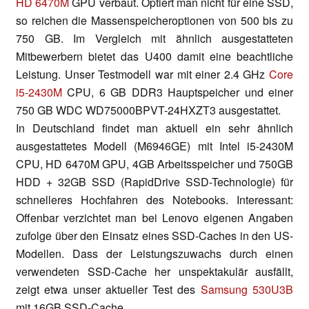
HD 6470M
GPU verbaut. Optiert man nicht für eine SSD,
so reichen die Massenspeicheroptionen von 500 bis zu
750 GB. Im Vergleich mit ähnlich ausgestatteten
Mitbewerbern bietet das U400 damit eine beachtliche
Leistung. Unser Testmodell war mit einer 2.4 GHz
Core
i5-2430M
CPU, 6 GB DDR3 Hauptspeicher und einer
750 GB WDC WD75000BPVT-24HXZT3 ausgestattet.
In Deutschland findet man aktuell ein sehr ähnlich
ausgestattetes Modell (M6946GE) mit Intel i5-2430M
CPU, HD 6470M GPU, 4GB Arbeitsspeicher und 750GB
HDD + 32GB SSD (RapidDrive SSD-Technologie) für
schnelleres Hochfahren des Notebooks. Interessant:
Offenbar verzichtet man bei Lenovo eigenen Angaben
zufolge über den Einsatz eines SSD-Caches in den US-
Modellen. Dass der Leistungszuwachs durch einen
verwendeten SSD-Cache her unspektakulär ausfällt,
zeigt etwa unser aktueller Test des
Samsung 530U3B
mit 16GB SSD-Cache.