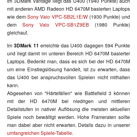
Im 3DMark Vantage liegt das U400 (1940 Punkte) auch
mit anderen AMD Radeon HD 6470M basierten Laptops
wie dem
Sony Vaio VPC-SB2L1E/W
(1930 Punkte) und
dem
Sony Vaio VPC-SB1Z9EB
(1980 Punkte)
gleichauf.
Im
3DMark 11
erreichte das U400 dagegen 594 Punkte
und liegt damit im unteren Bereich HD 6470M basierter
Laptops. Bedenkt man, dass es sich bei der HD 6470M
um eine Einstiegslösung handelt, ist zu erwarten, dass
das U400 bei anspruchsvollen Spielen nicht mithalten
kann.
Abgesehen von "Härtefällen" wie Battlefield 3 können
mit der HD 6470M bei niedrigen und mittleren
Detailstufen in nativer Auflösung die meisten aktuellen
Spiele noch bewältigt werden. Hohe Frameraten sollte
man dabei aber nicht erwarten. Details dazu in unserer
umfangreichen Spiele-Tabelle
.