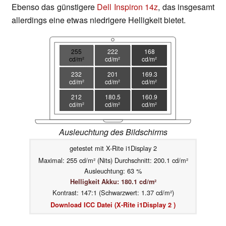
Ebenso das günstigere
Dell Inspiron 14z
, das insgesamt
allerdings eine etwas niedrigere Helligkeit bietet.
255
222
168
cd/m²
cd/m²
cd/m²
232
201
169.3
cd/m²
cd/m²
cd/m²
212
180.5
160.9
cd/m²
cd/m²
cd/m²
Ausleuchtung des Bildschirms
getestet mit X-Rite i1Display 2
Maximal: 255 cd/m² (Nits) Durchschnitt: 200.1 cd/m²
Ausleuchtung: 63 %
Helligkeit Akku: 180.1 cd/m²
Kontrast: 147:1 (Schwarzwert: 1.37 cd/m²)
Download ICC Datei (X-Rite i1Display 2 )