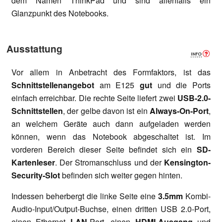
dem Namen ThinkPad und sind allenfalls ein
Glanzpunkt des Notebooks.
Ausstattung
Vor allem in Anbetracht des Formfaktors, ist das
Schnittstellenangebot
am E125
gut
und die Ports
einfach erreichbar. Die rechte Seite liefert zwei
USB-2.0-
Schnittstellen
, der gelbe davon ist ein
Always-On-Port
,
an welchem Geräte auch dann aufgeladen werden
können, wenn das Notebook abgeschaltet ist. Im
vorderen Bereich dieser Seite befindet sich ein
SD-
Kartenleser
. Der Stromanschluss und der
Kensington-
Security-Slot
befinden sich weiter gegen hinten.
Indessen beherbergt die linke Seite eine
3.5mm
Kombi-
Audio-Input/Output-Buchse, einen dritten USB 2.0-Port,
einen Ethernet
LAN
-Port, einen
HDMI-Ausgang
und