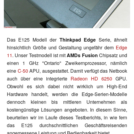
Das E125 Modell der
Thinkpad Edge
Serie, ähnelt
hinsichtlich Größe und Gestaltung ungefähr dem
Edge
11
. Unser Testmodell ist mit
AMDs
Fusion
Chipsatz und
einen 1 GHz "Ontario" Zweikernprozessor, nämlich
eine
C-50
APU, ausgestattet. Damit verfügt das Netbook
auch über eine integrierte
Radeon HD 6250
GPU.
Obwohl es sich dabei nicht wirklich um High-End
Hardware handelt, werden die Edge-Serien-Modelle
dennoch kleinen bis mittleren Unternehmen als
kostengünstige Lösungen angeboten. In diesem Sinne,
beurteilen wir im Laufe dieses Testberichts, in wie fern
das E125 durchschnittlichen Geschäftsreisenden
angemessene Leistung und Bedienbarkeit bietet.