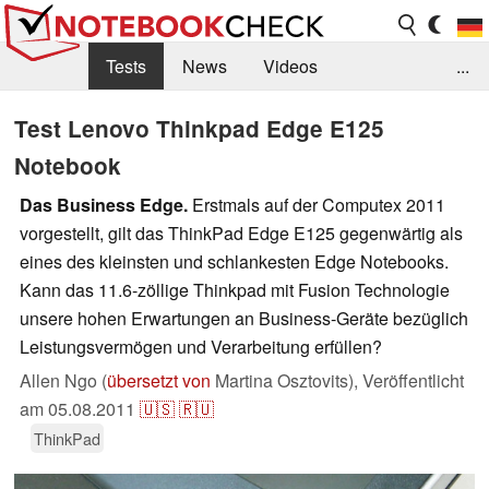
Tests
News
Videos
...
Benchmarks & Tech
Externe Tests
Test Lenovo Thinkpad Edge E125
Notebook
Kaufberatung
Deals
Suche
Jobs
Das Business Edge.
Erstmals auf der Computex 2011
Forum
vorgestellt, gilt das ThinkPad Edge E125 gegenwärtig als
eines des kleinsten und schlankesten Edge Notebooks.
Kann das 11.6-zöllige Thinkpad mit Fusion Technologie
unsere hohen Erwartungen an Business-Geräte bezüglich
Leistungsvermögen und Verarbeitung erfüllen?
Allen Ngo (
übersetzt von
Martina Osztovits),
Veröffentlicht
am
05.08.2011
🇺🇸
🇷🇺
ThinkPad