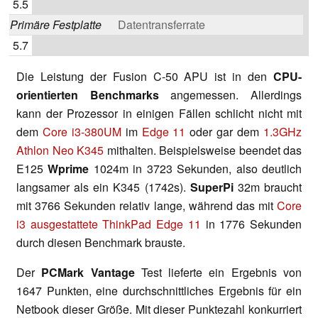
5.5
Primäre Festplatte
Datentransferrate
5.7
Die Leistung der Fusion C-50 APU ist in den
CPU-
orientierten Benchmarks
angemessen. Allerdings
kann der Prozessor in einigen Fällen schlicht nicht mit
dem
Core i3-380UM
im
Edge 11
oder gar dem
1.3GHz
Athlon Neo K345
mithalten. Beispielsweise beendet das
E125
Wprime
1024m in 3723 Sekunden, also deutlich
langsamer als ein K345 (1742s).
SuperPi
32m braucht
mit 3766 Sekunden relativ lange, während das mit
Core
i3 ausgestattete ThinkPad Edge 11
in 1776 Sekunden
durch diesen Benchmark brauste.
Der
PCMark Vantage
Test lieferte ein Ergebnis von
1647 Punkten, eine durchschnittliches Ergebnis für ein
Netbook dieser Größe. Mit dieser Punktezahl konkurriert