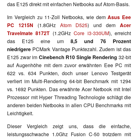
das E125 direkt mit einfachen Netbooks auf Atom-Basis.
Im Vergleich zu 11-Zoll Netbooks, wie dem
Asus Eee
PC 1215N
(1.8GHz
Atom D525
) und dem
Acer
Travelmate 8172T
(1.2GHz
Core i3-330UM
), erreicht
das E125 eine um
8,5 und 76 Prozent
niedrigere
PCMark Vantage Punktezahl. Zudem ist das
E125 zwar im
Cinebench R10 Single Rendering
32-bit
auf Augenhöhe mit dem zuvor erwähnten Eee PC mit
622 vs. 634 Punkten, doch unser Lenovo Testgerät
verliert im Multi-Rendering 64-bit Benchmark mit 1294
vs. 1692 Punkten. Das erwähnte Acer Netbook mit Intel
Prozessor mit Hyper Threading Technologie schlägt die
anderen beiden Netbooks in allen CPU Benchmarks mit
Leichtigkeit.
Dieser Vergleich zeigt uns, dass die einfache,
leistungsschwache 1.0Ghz Fusion C-50 trotzdem mit