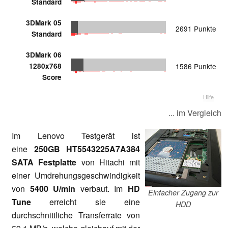
Standard
3DMark 05
2691 Punkte
Standard
3DMark 06
1280x768
1586 Punkte
Score
Hilfe
... im Vergleich
Im Lenovo Testgerät ist
eine
250GB HT5543225A7A384
SATA Festplatte
von Hitachi mit
einer Umdrehungsgeschwindigkeit
von
5400 U/min
verbaut. Im
HD
Einfacher Zugang zur
Tune
erreicht sie eine
HDD
durchschnittliche Transferrate von