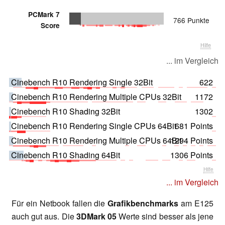
PCMark 7
766 Punkte
Score
Hilfe
... im Vergleich
Cinebench R10 Rendering Single 32Bit
622
Cinebench R10 Rendering Multiple CPUs 32Bit
1172
Cinebench R10 Shading 32Bit
1302
Cinebench R10 Rendering Single CPUs 64Bit
681 Points
Cinebench R10 Rendering Multiple CPUs 64Bit
1294 Points
Cinebench R10 Shading 64Bit
1306 Points
Hilfe
... im Vergleich
Für ein Netbook fallen die
Grafikbenchmarks
am E125
auch gut aus. Die
3DMark 05
Werte sind besser als jene