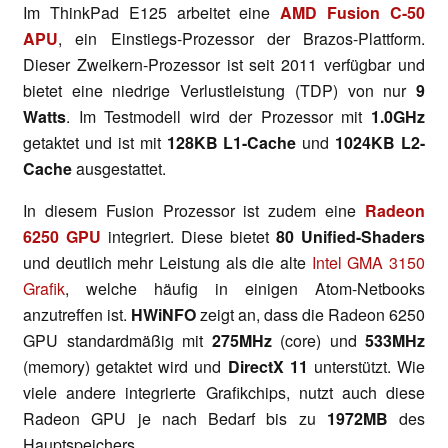
Im ThinkPad E125 arbeitet eine
AMD Fusion C-50
APU
, ein Einstiegs-Prozessor der Brazos-Plattform.
Dieser Zweikern-Prozessor ist seit 2011 verfügbar und
bietet eine niedrige Verlustleistung (TDP) von nur
9
Watts
. Im Testmodell wird der Prozessor mit
1.0GHz
getaktet und ist mit
128KB L1-Cache
und
1024KB L2-
Cache
ausgestattet.
In diesem Fusion Prozessor ist zudem eine
Radeon
6250 GPU
integriert. Diese bietet
80 Unified-Shaders
und deutlich mehr Leistung als die alte
Intel GMA 3150
Grafik
, welche häufig in einigen Atom-Netbooks
anzutreffen ist.
HWiNFO
zeigt an, dass die Radeon 6250
GPU standardmäßig mit
275MHz
(core) und
533MHz
(memory) getaktet wird und
DirectX 11
unterstützt. Wie
viele andere integrierte Grafikchips, nutzt auch diese
Radeon GPU je nach Bedarf bis zu
1972MB
des
Hauptspeichers.