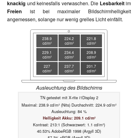
knackig
und keinesfalls verwaschen. Die
Lesbarkeit
im
Freien
ist bei maximaler Bildschirmhelligkeit
angemessen, solange nur wenig grelles Licht einfällt.
238.9
224.2
221.8
cd/m²
cd/m²
cd/m²
229.1
234.4
208.9
cd/m²
cd/m²
cd/m²
227
237.7
201.7
cd/m²
cd/m²
cd/m²
Ausleuchtung des Bildschirms
TN getestet mit X-rite i1Display 2
Maximal: 238.9 cd/m² (Nits) Durchschnitt: 224.9 cd/m²
Ausleuchtung: 84 %
Helligkeit Akku: 209.1 cd/m²
Kontrast: 213:1 (Schwarzwert: 1.1 cd/m²)
40.53% AdobeRGB 1998 (Argyll 3D)
57.3% sRGB (Argyll 3D)