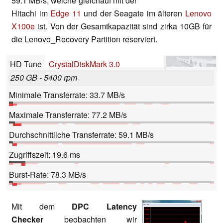
59.1 MB/s, welche gleichauf mit der
Hitachi im
Edge 11
und der Seagate im älteren
Lenovo
X100e
ist. Von der Gesamtkapazität sind zirka 10GB für
die Lenovo_Recovery Partition reserviert.
HD Tune
CrystalDiskMark 3.0
250 GB - 5400 rpm
Minimale Transferrate: 33.7 MB/s
Maximale Transferrate: 77.2 MB/s
Durchschnittliche Transferrate: 59.1 MB/s
Zugriffszeit: 19.6 ms
Burst-Rate: 78.3 MB/s
Mit dem
DPC Latency
Checker
beobachten wir