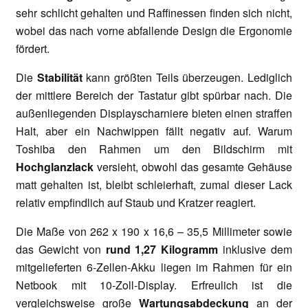
sehr schlicht gehalten und Raffinessen finden sich nicht,
wobei das nach vorne abfallende Design die Ergonomie
fördert.
Die
Stabilität
kann größten Teils überzeugen. Lediglich
der mittlere Bereich der Tastatur gibt spürbar nach. Die
außenliegenden Displayscharniere bieten einen straffen
Halt, aber ein Nachwippen fällt negativ auf. Warum
Toshiba den Rahmen um den Bildschirm mit
Hochglanzlack
versieht, obwohl das gesamte Gehäuse
matt gehalten ist, bleibt schleierhaft, zumal dieser Lack
relativ empfindlich auf Staub und Kratzer reagiert.
Die Maße von 262 x 190 x 16,6 – 35,5 Millimeter sowie
das Gewicht von
rund 1,27 Kilogramm
inklusive dem
mitgelieferten 6-Zellen-Akku liegen im Rahmen für ein
Netbook mit 10-Zoll-Display. Erfreulich ist die
vergleichsweise große
Wartungsabdeckung
an der