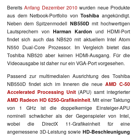
Bereits
Anfang Dezember 2010
wurden neue Produkte
aus dem Netbook-Portfolio von
Toshiba
angekündigt.
Neben dem Spitzenmodell
NB550D
mit hochwertigen
Lautsprechern von
Harman Kardon
und HDMI-Port
findet sich auch das NB520 mit aktuellem Intel Atom
N550 Dual-Core Prozessor. Im Vergleich bietet das
Toshiba NB520 aber keinen HDMI-Ausgang. Für die
Videoausgabe ist daher nur ein VGA-Port vorgesehen.
Passend zur multimedialen Ausrichtung des Toshiba
NB550D findet sich im Inneren die neue
AMD C-50
Accelerated Processing Unit
(APU) samt integrierter
AMD Radeon HD 6250-Grafikeinheit
. Mit einer Taktung
von 1 GHz ist die doppelkernige Einsteiger-APU
nominell schwächer als der Gegenspieler von Intel,
wobei die DirectX 11-Grafikeinheit für eine
angemessene 3D-Leistung sowie
HD-Beschleunigung