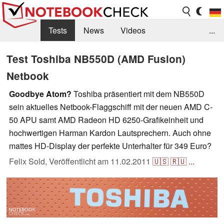
Tests
News
Videos
...
Benchmarks & Tech
Externe Tests
Test Toshiba NB550D (AMD Fusion)
Netbook
Kaufberatung
Deals
Suche
Jobs
Goodbye Atom?
Toshiba präsentiert mit dem NB550D
Forum
sein aktuelles Netbook-Flaggschiff mit der neuen AMD C-
50 APU samt AMD Radeon HD 6250-Grafikeinheit und
hochwertigen Harman Kardon Lautsprechern. Auch ohne
mattes HD-Display der perfekte Unterhalter für 349 Euro?
Felix Sold,
Veröffentlicht am
11.02.2011
🇺🇸
🇷🇺
...