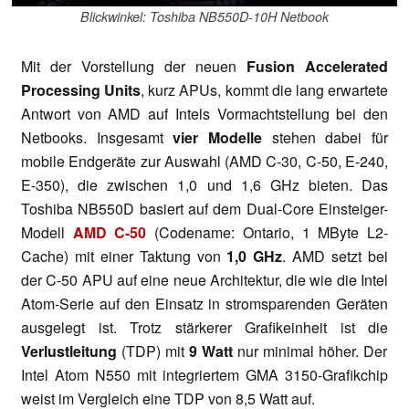
Blickwinkel: Toshiba NB550D-10H Netbook
Mit der Vorstellung der neuen
Fusion Accelerated
Processing Units
, kurz APUs, kommt die lang erwartete
Antwort von AMD auf Intels Vormachtstellung bei den
Netbooks. Insgesamt
vier Modelle
stehen dabei für
mobile Endgeräte zur Auswahl (AMD C-30, C-50, E-240,
E-350), die zwischen 1,0 und 1,6 GHz bieten. Das
Toshiba NB550D basiert auf dem Dual-Core Einsteiger-
Modell
AMD C-50
(Codename: Ontario, 1 MByte L2-
Cache) mit einer Taktung von
1,0 GHz
. AMD setzt bei
der C-50 APU auf eine neue Architektur, die wie die Intel
Atom-Serie auf den Einsatz in stromsparenden Geräten
ausgelegt ist. Trotz stärkerer Grafikeinheit ist die
Verlustleitung
(TDP) mit
9 Watt
nur minimal höher. Der
Intel Atom N550 mit integriertem GMA 3150-Grafikchip
weist im Vergleich eine TDP von 8,5 Watt auf.