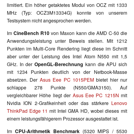
limitiert. Ein höher getaktetes Modul von OCZ mit 1333
MHz (Typ: OCZ3M13334G) konnte von unserem
Testsystem nicht angesprochen werden.
Im
CineBench R10
von Maxon kann die AMD C-50 die
Anwendungsleistung unter Beweis stellen. Mit 1212
Punkten im Multi-Core Rendering liegt diese im Schnitt
aber unter der Leistung des Intel Atom N550 mit 1,5
GHz. In der
OpenGL-Berechnung
kann die APU sich
mit 1234 Punkten deutlich von der Netbook-Masse
absetzen. Der
Asus Eee PC 1015PEM
bietet hier nur
schlappe 278 Punkte (N550/GMA3150). Auf
vergleichbarer Höhe liegt der
Asus Eee PC 1215N
mit
Nvidia ION 2-Grafikeinheit oder das stärkere
Lenovo
ThinkPad Edge 11
mit Intel GMA HD, wobei dieses mit
einem leistungsfähigerem Prozessor ausgestattet ist.
Im
CPU-Arithmetik Benchmark
(5320 MIPS / 5530