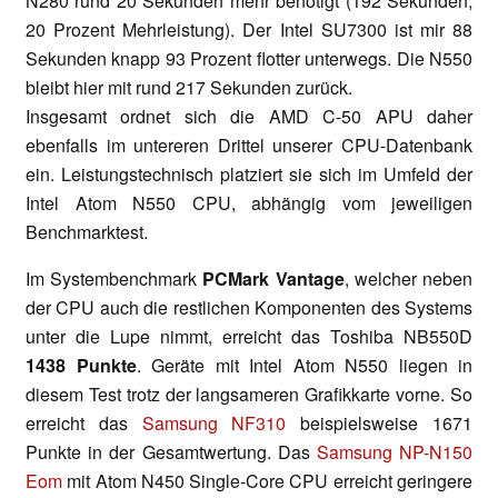
N280 rund 20 Sekunden mehr benötigt (192 Sekunden,
20 Prozent Mehrleistung). Der Intel SU7300 ist mir 88
Sekunden knapp 93 Prozent flotter unterwegs. Die N550
bleibt hier mit rund 217 Sekunden zurück.
Insgesamt ordnet sich die AMD C-50 APU daher
ebenfalls im untereren Drittel unserer CPU-Datenbank
ein. Leistungstechnisch platziert sie sich im Umfeld der
Intel Atom N550 CPU, abhängig vom jeweiligen
Benchmarktest.
Im Systembenchmark
PCMark Vantage
, welcher neben
der CPU auch die restlichen Komponenten des Systems
unter die Lupe nimmt, erreicht das Toshiba NB550D
1438 Punkte
. Geräte mit Intel Atom N550 liegen in
diesem Test trotz der langsameren Grafikkarte vorne. So
erreicht das
Samsung NF310
beispielsweise 1671
Punkte in der Gesamtwertung. Das
Samsung NP-N150
Eom
mit Atom N450 Single-Core CPU erreicht geringere