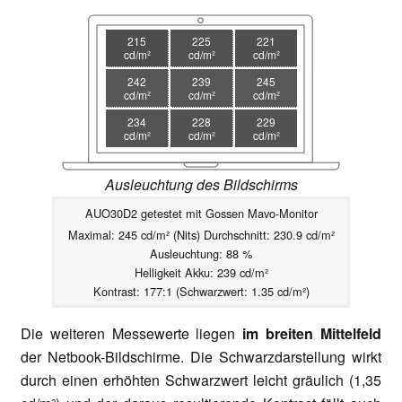
215
225
221
cd/m²
cd/m²
cd/m²
242
239
245
cd/m²
cd/m²
cd/m²
234
228
229
cd/m²
cd/m²
cd/m²
Ausleuchtung des Bildschirms
AUO30D2 getestet mit Gossen Mavo-Monitor
Maximal: 245 cd/m² (Nits) Durchschnitt: 230.9 cd/m²
Ausleuchtung: 88 %
Helligkeit Akku: 239 cd/m²
Kontrast: 177:1 (Schwarzwert: 1.35 cd/m²)
Die weiteren Messewerte liegen
im breiten Mittelfeld
der Netbook-Bildschirme. Die Schwarzdarstellung wirkt
durch einen erhöhten Schwarzwert leicht gräulich (1,35