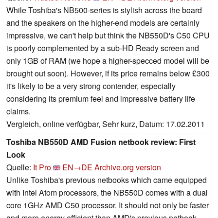
While Toshiba's NB500-series is stylish across the board
and the speakers on the higher-end models are certainly
impressive, we can't help but think the NB550D's C50 CPU
is poorly complemented by a sub-HD Ready screen and
only 1GB of RAM (we hope a higher-specced model will be
brought out soon). However, if its price remains below £300
it's likely to be a very strong contender, especially
considering its premium feel and impressive battery life
claims.
Vergleich, online verfügbar, Sehr kurz, Datum: 17.02.2011
Toshiba NB550D AMD Fusion netbook review: First
Look
Quelle:
It Pro
EN→DE
Archive.org version
Unlike Toshiba's previous netbooks which came equipped
with Intel Atom processors, the NB550D comes with a dual
core 1GHz AMD C50 processor. It should not only be faster
and more energy efficient than AMD's previous netbook