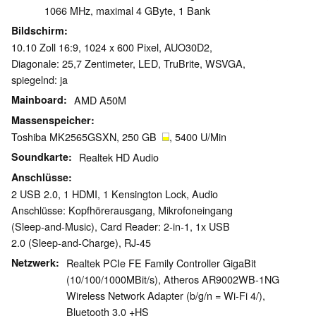
1066 MHz, maximal 4 GByte, 1 Bank
Bildschirm
10.10 Zoll 16:9, 1024 x 600 Pixel, AUO30D2,
Diagonale: 25,7 Zentimeter, LED, TruBrite, WSVGA,
spiegelnd: ja
Mainboard
AMD A50M
Massenspeicher
Toshiba MK2565GSXN, 250 GB
, 5400 U/Min
Soundkarte
Realtek HD Audio
Anschlüsse
2 USB 2.0, 1 HDMI, 1 Kensington Lock, Audio
Anschlüsse: Kopfhörerausgang, Mikrofoneingang
(Sleep-and-Music), Card Reader: 2-in-1, 1x USB
2.0 (Sleep-and-Charge), RJ-45
Netzwerk
Realtek PCIe FE Family Controller GigaBit
(10/100/1000MBit/s), Atheros AR9002WB-1NG
Wireless Network Adapter (b/g/n = Wi-Fi 4/),
Bluetooth 3.0 +HS