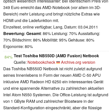
optisch wesentlich interessanter: Bei identischem Preis von
349 Euro erreicht das AMD-Notebook (vor allem im 3D-
Bereich) mehr Leistung und bringt nützliche Extras wie
HDMI und die Ladefunktion mit.
Einzeltest, online verfügbar, Lang, Datum: 03.04.2011
Bewertung:
Gesamt
: 86% Leistung: 70% Ausstattung:
70% Bildschirm: 86% Mobilität: 95% Gehäuse: 80%
Ergonomie: 80%
Test Toshiba NB550D (AMD Fusion) Netbook
84%
Quelle:
Notebookcheck
Archive.org version
Das Toshiba NB550D Netbook ist nicht zuletzt aufgrund
seines Innenlebens in Form der neuen AMD C-50 APU
inklusive AMD Radeon HD 6250 ein interessantes Gerät
und eine spannende Alternative zu zahlreichen aktuellen
Intel Atom N550 Systemen. Die Office-Leistung ist aufgrund
von 1 GByte RAM und zahlreicher Bloatware in der
Standard-Konfiguration eingeschränkt, aber die flüssige