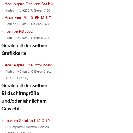
Acer Aspire One 722-C58KK
Radeon HD 6250, C-Series C-60
Asus Eee PC 1015B-MU17
Radeon HD 6250, C-Series C-30
Toshiba NB550D
Radeon HD 6250, C-Series C-30
Geräte mit der
selben
Grafikkarte
Acer Aspire One 722-C52kk
Radeon HD 6250, C-Series C-50,
11.60", 1.358 kg
Geräte mit der
selben
Bildschirmgröße
und/oder ähnlichem
Gewicht
Toshiba Satellite L12-C-104
HD Graphics (Braswell), Celeron