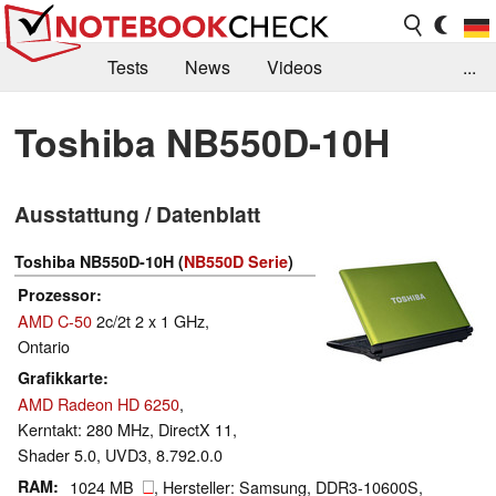
Tests
News
Videos
...
Benchmarks & Tech
Externe Tests
Toshiba NB550D-10H
Kaufberatung
Deals
Suche
Jobs
Ausstattung / Datenblatt
Forum
Toshiba NB550D-10H (
NB550D Serie
)
Prozessor
AMD C-50
2c/2t 2 x 1 GHz,
Ontario
Grafikkarte
AMD Radeon HD 6250
,
Kerntakt: 280 MHz, DirectX 11,
Shader 5.0, UVD3, 8.792.0.0
RAM
1024 MB
, Hersteller: Samsung, DDR3-10600S,