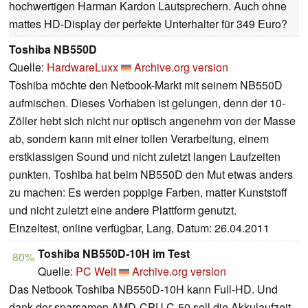
hochwertigen Harman Kardon Lautsprechern. Auch ohne
mattes HD-Display der perfekte Unterhalter für 349 Euro?
Toshiba NB550D
Quelle:
HardwareLuxx
Archive.org version
Toshiba möchte den Netbook-Markt mit seinem NB550D
aufmischen. Dieses Vorhaben ist gelungen, denn der 10-
Zöller hebt sich nicht nur optisch angenehm von der Masse
ab, sondern kann mit einer tollen Verarbeitung, einem
erstklassigen Sound und nicht zuletzt langen Laufzeiten
punkten. Toshiba hat beim NB550D den Mut etwas anders
zu machen: Es werden poppige Farben, matter Kunststoff
und nicht zuletzt eine andere Plattform genutzt.
Einzeltest, online verfügbar, Lang, Datum: 26.04.2011
Toshiba NB550D-10H im Test
80%
Quelle:
PC Welt
Archive.org version
Das Netbook Toshiba NB550D-10H kann Full-HD. Und
dank der sparsamen AMD-CPU C-50 soll die Akkulaufzeit