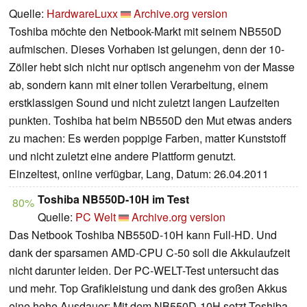
Quelle:
HardwareLuxx
Archive.org version
Toshiba möchte den Netbook-Markt mit seinem NB550D
aufmischen. Dieses Vorhaben ist gelungen, denn der 10-
Zöller hebt sich nicht nur optisch angenehm von der Masse
ab, sondern kann mit einer tollen Verarbeitung, einem
erstklassigen Sound und nicht zuletzt langen Laufzeiten
punkten. Toshiba hat beim NB550D den Mut etwas anders
zu machen: Es werden poppige Farben, matter Kunststoff
und nicht zuletzt eine andere Plattform genutzt.
Einzeltest, online verfügbar, Lang, Datum: 26.04.2011
Toshiba NB550D-10H im Test
80%
Quelle:
PC Welt
Archive.org version
Das Netbook Toshiba NB550D-10H kann Full-HD. Und
dank der sparsamen AMD-CPU C-50 soll die Akkulaufzeit
nicht darunter leiden. Der PC-WELT-Test untersucht das
und mehr. Top Grafikleistung und dank des großen Akkus
eine hohe Ausdauer: Mit dem NB550D-10H setzt Toshiba