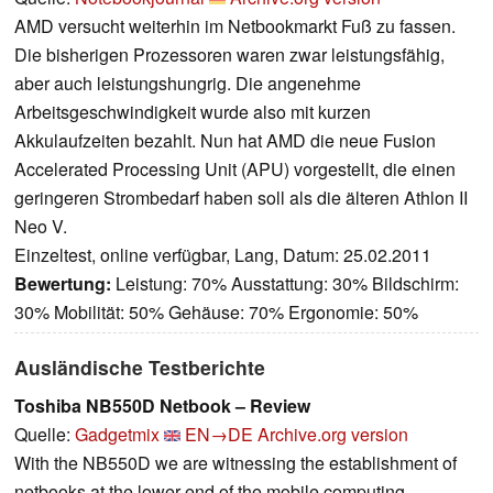
AMD versucht weiterhin im Netbookmarkt Fuß zu fassen.
Die bisherigen Prozessoren waren zwar leistungsfähig,
aber auch leistungshungrig. Die angenehme
Arbeitsgeschwindigkeit wurde also mit kurzen
Akkulaufzeiten bezahlt. Nun hat AMD die neue Fusion
Accelerated Processing Unit (APU) vorgestellt, die einen
geringeren Strombedarf haben soll als die älteren Athlon II
Neo V.
Einzeltest, online verfügbar, Lang, Datum: 25.02.2011
Bewertung:
Leistung: 70% Ausstattung: 30% Bildschirm:
30% Mobilität: 50% Gehäuse: 70% Ergonomie: 50%
Ausländische Testberichte
Toshiba NB550D Netbook – Review
Quelle:
Gadgetmix
EN→DE
Archive.org version
With the NB550D we are witnessing the establishment of
netbooks at the lower end of the mobile computing