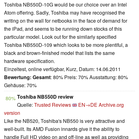
Toshiba NB550D-10G would be our choice over an Intel
Atom offering. Sadly, Toshiba may have recognised the
writing on the wall for netbooks in the face of demand for
the iPad, and seems to be running down stocks of this
particular model. Look out for the similarly specified
Toshiba NB550D-109 which looks to be more plentiful, a
black and brown-finished model that lists the same
hardware specification.
Einzeltest, online verfügbar, Kurz, Datum: 14.06.2011
Bewertung:
Gesamt
: 80% Preis: 70% Ausstattung: 80%
Gehäuse: 70%
Toshiba NB550D review
80%
Quelle:
Trusted Reviews
EN→DE
Archive.org
version
Like the NB520, Toshiba's NB550 is very attractive and
well-built. Its AMD Fusion innards give it the ability to
handle Full HD video on and off-line as well as providing