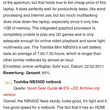
of the spectrum, but that holds true to the cheap price of this
laptop. It does perfectly well for productivity tasks, like word
processing and Internet use, but too much multitasking
does slow down the laptop, especially since it only has
1GB of memory. The integrated graphics processor is
completely unable to play any 3D games and is only
adequate enough for online video playback and some light
multimedia use. The Toshiba Mini NB505's 6-cell battery
lasts an average of 7:00-7:30 hours, which is longer than
other similar netbooks by almost an hour.
Einzeltest, online verfügbar, Sehr kurz, Datum: 22.02.2011
Bewertung:
Gesamt
: 80%
Toshiba NB550D netbook
75%
Quelle:
Good Gear Guide
EN→DE
Archive.org
version
Overall, the NB550D feels sturdy, looks good, it's light and it
has good speed for a netbook. The fact that it has an HDMI