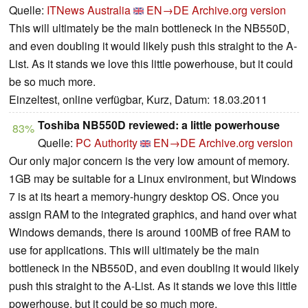
Quelle:
ITNews Australia
EN→DE
Archive.org version
This will ultimately be the main bottleneck in the NB550D,
and even doubling it would likely push this straight to the A-
List. As it stands we love this little powerhouse, but it could
be so much more.
Einzeltest, online verfügbar, Kurz, Datum: 18.03.2011
Toshiba NB550D reviewed: a little powerhouse
83%
Quelle:
PC Authority
EN→DE
Archive.org version
Our only major concern is the very low amount of memory.
1GB may be suitable for a Linux environment, but Windows
7 is at its heart a memory-hungry desktop OS. Once you
assign RAM to the integrated graphics, and hand over what
Windows demands, there is around 100MB of free RAM to
use for applications. This will ultimately be the main
bottleneck in the NB550D, and even doubling it would likely
push this straight to the A-List. As it stands we love this little
powerhouse, but it could be so much more.