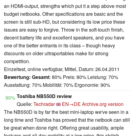
an HDMI-output, strengths which put it a step above most
budget netbooks. Other specifications are basic and the
screen is still sub-HD, but considering its low price these
issues are easy to forgive. Throw in the soft-touch finish,
decent battery life and excellent speakers, and you have
one of the better entrants in its class – though heavy
discounts on older ultraportables make for strong
competition.
Einzeltest, online verfügbar, Mittel, Datum: 26.04.2011
Bewertung:
Gesamt
: 80% Preis: 80% Leistung: 70%
Ausstattung: 70% Mobilität: 70% Ergonomie: 90%
Toshiba NB550D review
90%
Quelle:
Techradar
EN→DE
Archive.org version
The NB550D is by far the best mini-laptop we've seen in a
long time and Toshiba has proved that the netbook can still
be great when done right. Offering great usability, ample
features and all-day mobility at a low price, this stylish