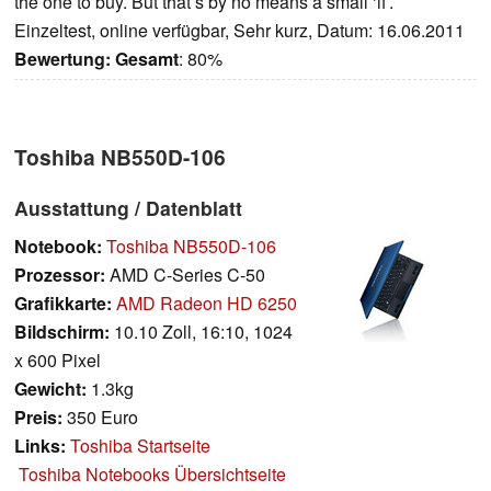
the one to buy. But that’s by no means a small ‘if’.
Einzeltest, online verfügbar, Sehr kurz, Datum: 16.06.2011
Bewertung:
Gesamt
: 80%
Toshiba NB550D-106
Ausstattung / Datenblatt
Notebook:
Toshiba NB550D-106
Prozessor:
AMD C-Series C-50
Grafikkarte:
AMD Radeon HD 6250
Bildschirm:
10.10 Zoll, 16:10, 1024
x 600 Pixel
Gewicht:
1.3kg
Preis:
350 Euro
Links:
Toshiba Startseite
Toshiba Notebooks Übersichtseite