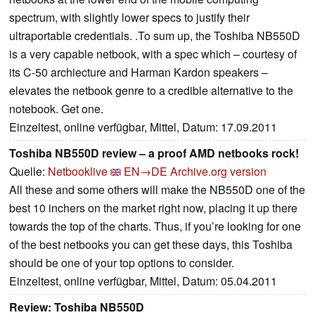
spectrum, with slightly lower specs to justify their
ultraportable credentials. .To sum up, the Toshiba NB550D
is a very capable netbook, with a spec which – courtesy of
its C-50 archiecture and Harman Kardon speakers –
elevates the netbook genre to a credible alternative to the
notebook. Get one.
Einzeltest, online verfügbar, Mittel, Datum: 17.09.2011
Toshiba NB550D review – a proof AMD netbooks rock!
Quelle:
Netbooklive
EN→DE
Archive.org version
All these and some others will make the NB550D one of the
best 10 inchers on the market right now, placing it up there
towards the top of the charts. Thus, if you’re looking for one
of the best netbooks you can get these days, this Toshiba
should be one of your top options to consider.
Einzeltest, online verfügbar, Mittel, Datum: 05.04.2011
Review: Toshiba NB550D