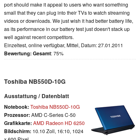
port should make it appeal to users who want something
small that they can plug into their TVs to watch streaming
videos or downloads. We just wish it had better battery life,
as its performance in our battery test just doesn't stack up
well against recent competitors.
Einzeltest, online verfügbar, Mittel, Datum: 27.01.2011
Bewertung:
Gesamt
: 75%
Toshiba NB550D-10G
Ausstattung / Datenblatt
Notebook:
Toshiba NB550D-10G
Prozessor:
AMD C-Series C-50
Grafikkarte:
AMD Radeon HD 6250
Bildschirm:
10.10 Zoll, 16:10, 1024
x 600 Pixel