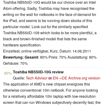
Toshiba NB550D-10G would be our choice over an Intel
Atom offering. Sadly, Toshiba may have recognised the
writing on the wall for netbooks in the face of demand for
the iPad, and seems to be running down stocks of this
particular model. Look out for the similarly specified
Toshiba NB550D-109 which looks to be more plentiful, a
black and brown-finished model that lists the same
hardware specification.
Einzeltest, online verfügbar, Kurz, Datum: 14.06.2011
Bewertung:
Gesamt
: 80% Preis: 70% Ausstattung: 80%
Gehäuse: 70%
Toshiba NB550D-10G review
80%
Quelle:
Tech Advisor
EN→DE
Archive.org version
The application of AMD’s new chipset energizes this
otherwise conventional 10in netbook. For anyone looking
for a relatively affordable 10in laptop with low-resolution
screen that can run Windows subjectively decently fast, the