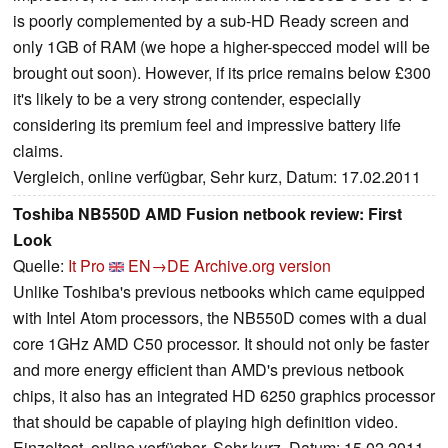
is poorly complemented by a sub-HD Ready screen and
only 1GB of RAM (we hope a higher-specced model will be
brought out soon). However, if its price remains below £300
it's likely to be a very strong contender, especially
considering its premium feel and impressive battery life
claims.
Vergleich, online verfügbar, Sehr kurz, Datum: 17.02.2011
Toshiba NB550D AMD Fusion netbook review: First
Look
Quelle:
It Pro
EN→DE
Archive.org version
Unlike Toshiba's previous netbooks which came equipped
with Intel Atom processors, the NB550D comes with a dual
core 1GHz AMD C50 processor. It should not only be faster
and more energy efficient than AMD's previous netbook
chips, it also has an integrated HD 6250 graphics processor
that should be capable of playing high definition video.
Einzeltest, online verfügbar, Sehr kurz, Datum: 15.02.2011