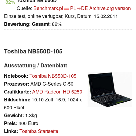
Toshiba NB 550D
82%
Quelle:
Benchmark.pl
PL→DE
Archive.org version
Einzeltest, online verfügbar, Kurz, Datum: 15.02.2011
Bewertung:
Gesamt
: 82%
Toshiba NB550D-105
Ausstattung / Datenblatt
Notebook:
Toshiba NB550D-105
Prozessor:
AMD C-Series C-50
Grafikkarte:
AMD Radeon HD 6250
Bildschirm:
10.10 Zoll, 16:9, 1024 x
600 Pixel
Gewicht:
1.3kg
Preis:
400 Euro
Links:
Toshiba Startseite