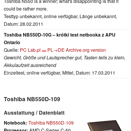
Toshiba N550 is a winner; what's disappointing is that it
could be rather more.
Testtyp unbekannt, online verfügbar, Länge unbekannt,
Datum: 28.02.2011
Toshiba NB550D-10G – krótki test netbooka z APU
Ontario
Quelle:
PC Lab.pl
PL→DE
Archive.org version
Gewicht, Größe und Lautsprecher gut, Tasten teils zu klein,
Akkulaufzeit ausreichend
Einzeltest, online verfügbar, Mittel, Datum: 17.03.2011
Toshiba NB550D-109
Ausstattung / Datenblatt
Notebook:
Toshiba NB550D-109
Prozessor:
AMD C-Series C-50