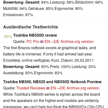
Bewertung:
Gesamt
: 84% Leistung: 58% Bildschirm: 68%
Mobilität: 94% Gehäuse: 85% Ergonomie: 80%
Emissionen: 87%
Ausländische Testberichte
Toshiba NB550D review
83%
Quelle:
PC Pro
EN→DE
Archive.org version
The first Brazos netbook excels at graphical tasks, and
battery life is immense. If only it had arrived last year.
Einzeltest, online verfügbar, Kurz, Datum: 25.03.2011
Bewertung:
Gesamt
: 83% Preis: 100% Leistung: 33%
Ausstattung: 83% Ergonomie: 83%
Toshiba NB500, NB520 and NB550D Netbook Preview
Quelle:
Trusted Reviews
EN→DE
Archive.org version
While Toshiba's NB500-series is stylish across the board
and the speakers on the higher-end models are certainly
impressive, we can't help but think the NB550D's C50 CPU