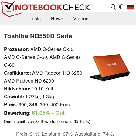
Tests
News
Videos
...
Benchmarks & Tech
Externe Tests
Toshiba NB550D Serie
Kaufberatung
Deals
Suche
Jobs
Prozessor:
AMD C-Series C-30,
AMD C-Series C-50, AMD C-Series
Forum
C-60
Grafikkarte:
AMD Radeon HD 6250,
AMD Radeon HD 6290
Bildschirm:
10.10 Zoll
Gewicht:
1.27kg, 1.3kg
Preis:
300, 349, 350, 400 Euro
81.05%
- Gut
Bewertung:
Durchschnitt von
22
Bewertungen (aus
35
Tests)
Preis: 81%, Leistung: 67%, Ausstattung: 74%,