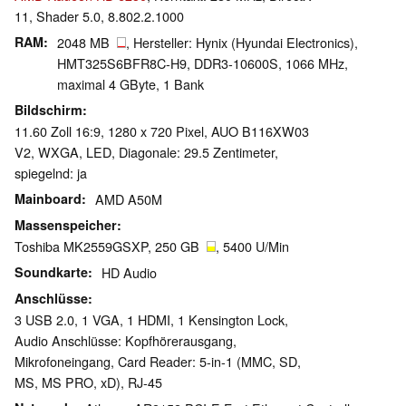
11, Shader 5.0, 8.802.2.1000
RAM
2048 MB
, Hersteller: Hynix (Hyundai Electronics),
HMT325S6BFR8C-H9, DDR3-10600S, 1066 MHz,
maximal 4 GByte, 1 Bank
Bildschirm
11.60 Zoll 16:9, 1280 x 720 Pixel, AUO B116XW03
V2, WXGA, LED, Diagonale: 29.5 Zentimeter,
spiegelnd: ja
Mainboard
AMD A50M
Massenspeicher
Toshiba MK2559GSXP, 250 GB
, 5400 U/Min
Soundkarte
HD Audio
Anschlüsse
3 USB 2.0, 1 VGA, 1 HDMI, 1 Kensington Lock,
Audio Anschlüsse: Kopfhörerausgang,
Mikrofoneingang, Card Reader: 5-in-1 (MMC, SD,
MS, MS PRO, xD), RJ-45