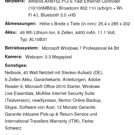
Netzwerk
Atheros AR8152 PCI-E Fast Ethernet Controller
(10/100MBit/s), Broadcom 802.11n (a/b/g/n = Wi-
Fi 4/), Bluetooth 3.0 +HS
Abmessungen
Höhe x Breite x Tiefe (in mm): 25.4 x 285 x 202
Akku
49 Wh Lithium-Ion, 6 Zellen, 4400 mAh, 11.1 Volt,
Typ: AL10B31
Betriebssystem
Microsoft Windows 7 Professional 64 Bit
Kamera
Webcam: 0.3 Megapixel
Sonstiges
Netbook, 40 Watt Netzteil mit Stecker-Aufsatz (DE),
6-Zellen-Akku, Garantiekarte, Anleitungen, Adobe
Reader 9, Microsoft Office 2010 Starter, Windows
Live Essentials, McAfee Internet Security Suite
(Testversion), newXpresso, Norton Online Backup,
Skype, Software von Acer, 12 Monate Garantie,
Garantie inklusive Pick-up & Return-Service und
International Travellers Warranty (ITW), Farbe:
Schwarz