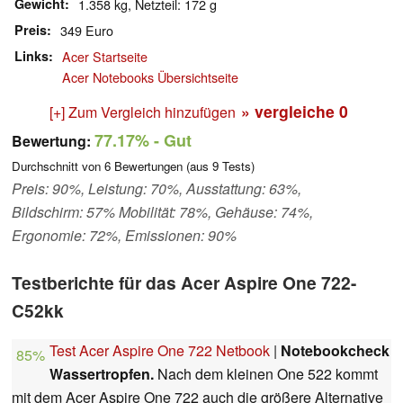
Gewicht
1.358 kg, Netzteil: 172 g
Preis
349 Euro
Links
Acer Startseite
Acer Notebooks Übersichtseite
» vergleiche
0
[+] Zum Vergleich hinzufügen
77.17%
- Gut
Bewertung:
Durchschnitt von
6
Bewertungen (aus
9
Tests)
Preis: 90%, Leistung: 70%, Ausstattung: 63%,
Bildschirm: 57% Mobilität: 78%, Gehäuse: 74%,
Ergonomie: 72%, Emissionen: 90%
Testberichte für das Acer Aspire One 722-
C52kk
Test Acer Aspire One 722 Netbook
|
Notebookcheck
85%
Wassertropfen.
Nach dem kleinen One 522 kommt
mit dem Acer Aspire One 722 auch die größere Alternative