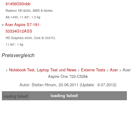
61456G50nbb
Radeon HD 8250, AMD A-Series
A6-1450, 11.60", 1.2 kg
Acer Aspire S7-191-
53334G12ASS
HD Graphics 4000, Core i5 3337U,
11.60", 1 kg
Preisvergleich
>
Notebook Test, Laptop Test und News
>
Externe Tests
>
Acer
> Acer
Aspire One 722-C52kk
Autor: Stefan Hinum, 20.06.2011 (Update: 9.07.2012)
loading failed!
loading failed!