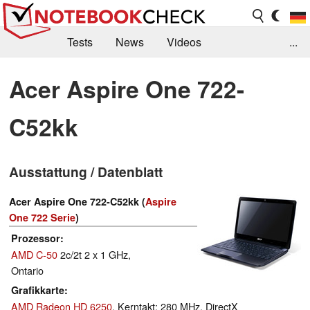
Tests
News
Videos
...
Benchmarks & Tech
Externe Tests
Acer Aspire One 722-
Kaufberatung
Deals
Suche
Jobs
C52kk
Forum
Ausstattung / Datenblatt
Acer Aspire One 722-C52kk (
Aspire
One 722 Serie
)
Prozessor
AMD C-50
2c/2t 2 x 1 GHz,
Ontario
Grafikkarte
AMD Radeon HD 6250
, Kerntakt: 280 MHz, DirectX