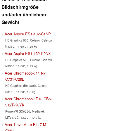
Bildschirmgröße
und/oder ähnlichem
Gewicht
Acer Aspire ES1-132-C1NP
HD Graphics 500, Celeron Celeron
N3350, 11.60", 1.25 kg
Acer Aspire ES1-132-C9NX
HD Graphics 500, Celeron Celeron
N3350, 11.60", 1.25 kg
Acer Chromebook 11 N7
C731-C28L
HD Graphics (Braswell), Celeron
N3160, 11.60", 1.3 kg
Acer Chromebook R13 CB5-
312T-K0YK
PowerVR GX6250, Mediatek
MT8173C, 13.30", 1.49 kg
Acer TravelMate B117-M-
C661