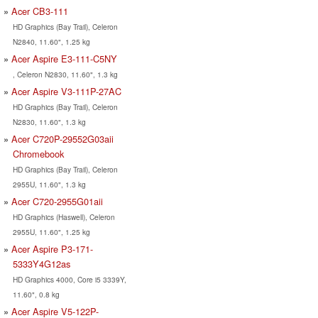
Acer CB3-111
HD Graphics (Bay Trail), Celeron
N2840, 11.60", 1.25 kg
Acer Aspire E3-111-C5NY
, Celeron N2830, 11.60", 1.3 kg
Acer Aspire V3-111P-27AC
HD Graphics (Bay Trail), Celeron
N2830, 11.60", 1.3 kg
Acer C720P-29552G03aii
Chromebook
HD Graphics (Bay Trail), Celeron
2955U, 11.60", 1.3 kg
Acer C720-2955G01aii
HD Graphics (Haswell), Celeron
2955U, 11.60", 1.25 kg
Acer Aspire P3-171-
5333Y4G12as
HD Graphics 4000, Core i5 3339Y,
11.60", 0.8 kg
Acer Aspire V5-122P-