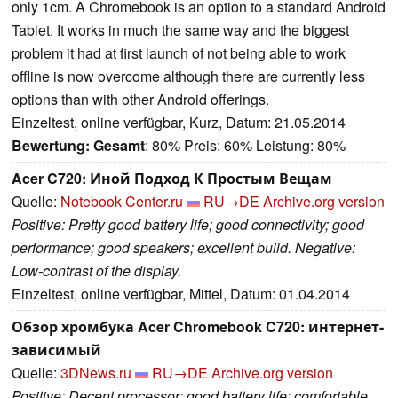
only 1cm. A Chromebook is an option to a standard Android
Tablet. It works in much the same way and the biggest
problem it had at first launch of not being able to work
offline is now overcome although there are currently less
options than with other Android offerings.
Einzeltest, online verfügbar, Kurz, Datum: 21.05.2014
Bewertung:
Gesamt
: 80% Preis: 60% Leistung: 80%
Acer C720: Иной Подход К Простым Вещам
Quelle:
Notebook-Center.ru
RU→DE
Archive.org version
Positive: Pretty good battery life; good connectivity; good
performance; good speakers; excellent build. Negative:
Low-contrast of the display.
Einzeltest, online verfügbar, Mittel, Datum: 01.04.2014
Обзор хромбука Acer Chromebook C720: интернет-
зависимый
Quelle:
3DNews.ru
RU→DE
Archive.org version
Positive: Decent processor; good battery life; comfortable