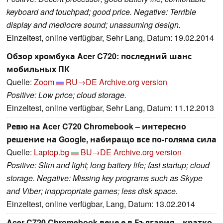
keyboard and touchpad; good price. Negative: Terrible
display and mediocre sound; unassuming design.
Einzeltest, online verfügbar, Sehr Lang, Datum: 19.02.2014
Обзор хромбука Acer C720: последний шанс
мобильных ПК
Quelle:
Zoom
RU→DE
Archive.org version
Positive: Low price; cloud storage.
Einzeltest, online verfügbar, Sehr Lang, Datum: 11.12.2013
Ревю на Acer C720 Chromebook – интересно
решение на Google, набиращо все по-голяма сила
Quelle:
Laptop.bg
BU→DE
Archive.org version
Positive: Slim and light; long battery life; fast startup; cloud
storage. Negative: Missing key programs such as Skype
and Viber; inappropriate games; less disk space.
Einzeltest, online verfügbar, Lang, Datum: 13.02.2014
Acer C720 Chromebook вече е в България – кратко