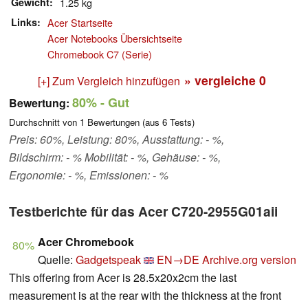
Gewicht
1.25 kg
Links
Acer Startseite
Acer Notebooks Übersichtseite
Chromebook C7 (Serie)
» vergleiche
0
[+] Zum Vergleich hinzufügen
80%
- Gut
Bewertung:
Durchschnitt von
1
Bewertungen (aus
6
Tests)
Preis: 60%, Leistung: 80%, Ausstattung: - %,
Bildschirm: - % Mobilität: - %, Gehäuse: - %,
Ergonomie: - %, Emissionen: - %
Testberichte für das Acer C720-2955G01aii
Acer Chromebook
80%
Quelle:
Gadgetspeak
EN→DE
Archive.org version
This offering from Acer is 28.5x20x2cm the last
measurement is at the rear with the thickness at the front