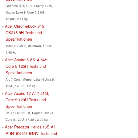
GeForce RTX 4050 Laptop GPU,
Raptor Lake-H Core 5 210H,
15.60", 2.11 kg
Acer Chromebook 315
CB315-8H Tests und
Spezifikationen
Mali-G57 MP2, unknown, 15.60",
1.48 kg
Acer Aspire 5 A514-54H,
Core 5 125H Tests und
Spezifikationen
Arc 7-Core, Meteor Lake-H Ultra 5
125H, 14.00", 1.2 kg
Acer Aspire 17 A17-51M,
Core 5 120U Tests und
Spezifikationen
Iris Xe G7 80EUs, Raptor Lake-U
Core 5 120U, 17.30", 2.09 kg
Acer Predator Helios 16S AI
PHN16S-I51-94NV Tests und