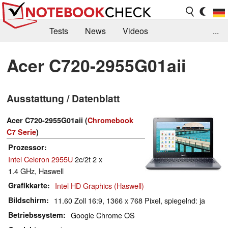
Tests
News
Videos
...
Benchmarks & Tech
Externe Tests
Acer C720-2955G01aii
Kaufberatung
Deals
Suche
Jobs
Ausstattung / Datenblatt
Forum
Acer C720-2955G01aii (
Chromebook
C7 Serie
)
Prozessor
Intel Celeron 2955U
2c/2t 2 x
1.4 GHz, Haswell
Grafikkarte
Intel HD Graphics (Haswell)
Bildschirm
11.60 Zoll 16:9, 1366 x 768 Pixel, spiegelnd: ja
Betriebssystem
Google Chrome OS