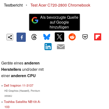
Testbericht
•
Test Acer C720-2800 Chromebook
Als bevorzugte Quelle
auf Google
hinzufügen
Geräte eines
anderen
Herstellers
und/oder mit
einer
anderen CPU
Dell Inspiron 11-3137
HD Graphics (Haswell), Pentium
3556U
Toshiba Satellite NB10t-A-
103