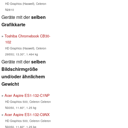
HD Graphics (Haswell), Celeron
N2810
Geräte mit der
selben
Grafikkarte
Toshiba Chromebook CB30-
102
HD Graphics (Haswell), Celeron
2955U, 13.30", 1.464 kg
Geräte mit der
selben
Bildschirmgröße
und/oder ähnlichem
Gewicht
Acer Aspire ES1-132-C1NP
HD Graphics 500, Celeron Celeron
N3350, 11.60", 1.25 kg
Acer Aspire ES1-132-C9NX
HD Graphics 500, Celeron Celeron
N3350, 11.60", 1.25 kg