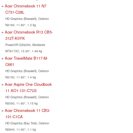
Acer Chromebook 11 N7
C731-C28L
HD Graphics (Braswell), Celeron
N3160, 11.60", 1.3 kg
Acer Chromebook R13 CB5-
312T-K0YK
PowerVR GX6250, Mediatek
MT8173C, 13.30", 1.49 kg
Acer TravelMate B117-M-
C661
HD Graphics (Braswell), Celeron
N3150, 11.60", 1.4 kg
Acer Aspire One Cloudbook
11 AO1-131-C7U3
HD Graphics (Braswell), Celeron
N3050, 11.60", 1.15 kg
Acer Chromebook 11 CB3-
131-C1CA
HD Graphics (Bay Trail), Celeron
N2840, 11.60", 1.1 kg