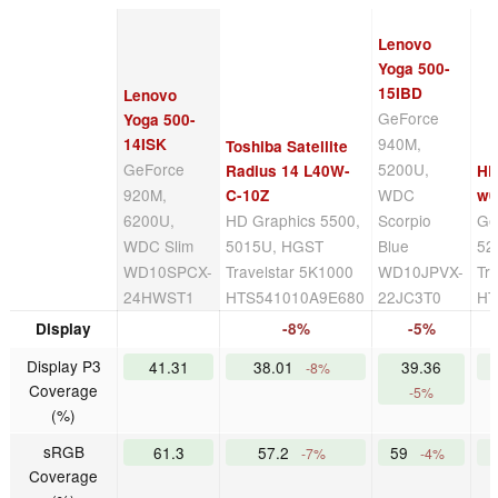
Lenovo
Yoga 500-
15IBD
Lenovo
GeForce
Yoga 500-
940M,
14ISK
Toshiba Satellite
GeForce
5200U,
Radius 14 L40W-
HP
920M,
WDC
C-10Z
w0
6200U,
HD Graphics 5500,
Scorpio
Ge
WDC Slim
5015U, HGST
Blue
52
WD10SPCX-
Travelstar 5K1000
WD10JPVX-
Tr
24HWST1
HTS541010A9E680
22JC3T0
HT
Display
-8%
-5%
Display P3
41.31
38.01
39.36
-8%
Coverage
-5%
(%)
sRGB
61.3
57.2
59
-7%
-4%
Coverage