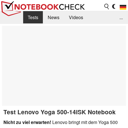
Tests
News
Videos
...
Benchmarks & Tech
Externe Tests
Kaufberatung
Deals
Suche
Jobs
Forum
Test Lenovo Yoga 500-14ISK Notebook
Nicht zu viel erwarten!
Lenovo bringt mit dem Yoga 500