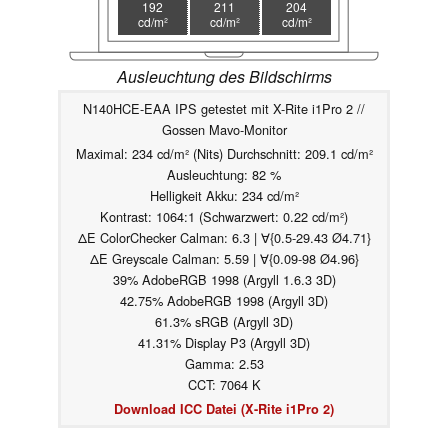
192
211
204
cd/m²
cd/m²
cd/m²
Ausleuchtung des Bildschirms
N140HCE-EAA IPS getestet mit X-Rite i1Pro 2 //
Gossen Mavo-Monitor
Maximal: 234 cd/m² (Nits) Durchschnitt: 209.1 cd/m²
Ausleuchtung: 82 %
Helligkeit Akku: 234 cd/m²
Kontrast: 1064:1 (Schwarzwert: 0.22 cd/m²)
ΔE ColorChecker Calman: 6.3 | ∀{0.5-29.43 Ø4.71}
ΔE Greyscale Calman: 5.59 | ∀{0.09-98 Ø4.96}
39% AdobeRGB 1998 (Argyll 1.6.3 3D)
42.75% AdobeRGB 1998 (Argyll 3D)
61.3% sRGB (Argyll 3D)
41.31% Display P3 (Argyll 3D)
Gamma: 2.53
CCT: 7064 K
Download ICC Datei (X-Rite i1Pro 2)