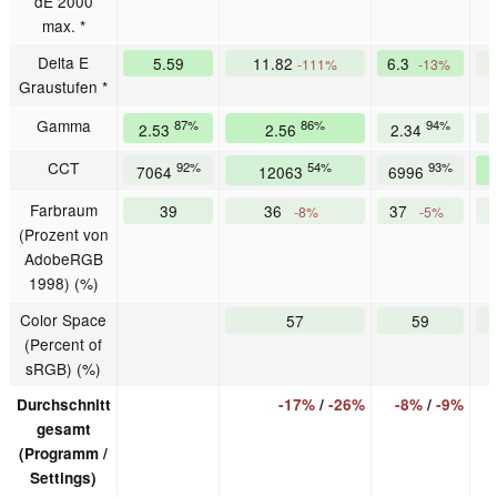
dE 2000
max. *
Delta E
5.59
11.82
6.3
-111%
-13%
Graustufen *
Gamma
87%
86%
94%
2.53
2.56
2.34
CCT
92%
54%
93%
7064
12063
6996
Farbraum
39
36
37
-8%
-5%
(Prozent von
AdobeRGB
1998) (%)
Color Space
57
59
(Percent of
sRGB) (%)
Durchschnitt
-17%
/
-26%
-8%
/
-9%
gesamt
(Programm /
Settings)