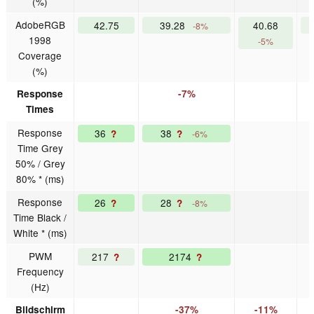
(%)
AdobeRGB
42.75
39.28
40.68
-8%
1998
-5%
Coverage
(%)
Response
-7%
Times
Response
36
38
?
?
-6%
Time Grey
50% / Grey
80% * (ms)
Response
26
28
?
?
-8%
Time Black /
White * (ms)
PWM
217
2174
?
?
Frequency
(Hz)
Bildschirm
-37%
-11%