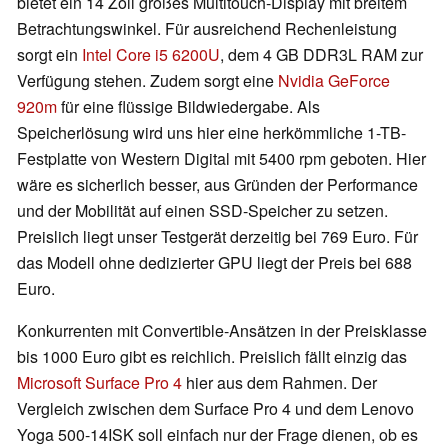
bietet ein 14 Zoll großes Multitouch-Display mit breitem
Betrachtungswinkel. Für ausreichend Rechenleistung
sorgt ein
Intel Core i5 6200U
, dem 4 GB DDR3L RAM zur
Verfügung stehen. Zudem sorgt eine
Nvidia GeForce
920m
für eine flüssige Bildwiedergabe. Als
Speicherlösung wird uns hier eine herkömmliche 1-TB-
Festplatte von Western Digital mit 5400 rpm geboten. Hier
wäre es sicherlich besser, aus Gründen der Performance
und der Mobilität auf einen SSD-Speicher zu setzen.
Preislich liegt unser Testgerät derzeitig bei 769 Euro. Für
das Modell ohne dedizierter GPU liegt der Preis bei 688
Euro.
Konkurrenten mit Convertible-Ansätzen in der Preisklasse
bis 1000 Euro gibt es reichlich. Preislich fällt einzig das
Microsoft Surface Pro 4
hier aus dem Rahmen. Der
Vergleich zwischen dem Surface Pro 4 und dem Lenovo
Yoga 500-14ISK soll einfach nur der Frage dienen, ob es