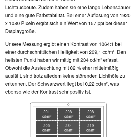
Lichtausbeute. Zudem haben sie eine lange Lebensdauer
und eine gute Farbstabilität. Bei einer Auflösung von 1920
x 1080 Pixeln ergibt sich ein Wert von 157 ppi bei dieser
Displaygröße.
Unsere Messung ergibt einen Kontrast von 1064:1 bei
einer durchschnittlichen Helligkeit von 209,1 cd/m². Den
hellsten Punkt haben wir mittig mit 234 cd/m² erfasst.
Obwohl die Ausleuchtung mit 82 % eher mittelmäßig
ausfällt, sind trotz alledem keine störenden Lichthöfe zu
erkennen. Der Schwarzwert liegt bei 0,22 cd/m², was
ebenso wie der Kontrast sehr positiv ist.
201
208
208
cd/m²
cd/m²
cd/m²
205
234
219
cd/m²
cd/m²
cd/m²