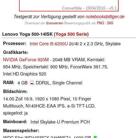
Convertible - 18/04/2016 - v5.1
Testgerät zur Verfügung gestellt von
notebooksbilliger.de
Download der
lizensierten
Bewertungsgrafik als
PNG
/
SVG
Lenovo Yoga 500-14ISK (
Yoga 500 Serie
)
Prozessor
Intel Core i5-6200U
2c/4t 2 x 2.3 GHz, Skylake
Grafikkarte
NVIDIA GeForce 920M
- 2048 MB VRAM, Kerntakt:
954 MHz, Speichertakt: 900 MHz, ForceWare 361.75,
Intel HD Graphics 520
RAM
4 GB
, DDR3L, Single Channel
Bildschirm
14.00 Zoll 16:9, 1920 x 1080 Pixel, 10 Finger
Multitouch, N140HCE-EAA IPS, a-Si TFT-LCD,
spiegelnd: ja
Mainboard
Intel Skylake-U Premium PCH
Massenspeicher
WDC Slim WD10SPCX-24HWST1, 1000 GB
,