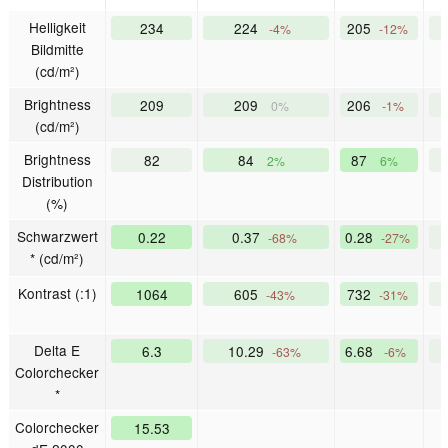
Helligkeit
234
224
205
-4%
-12%
Bildmitte
(cd/m²)
Brightness
209
209
206
0%
-1%
(cd/m²)
Brightness
82
84
87
2%
6%
Distribution
(%)
Schwarzwert
0.22
0.37
0.28
-68%
-27%
* (cd/m²)
Kontrast (:1)
1064
605
732
-43%
-31%
Delta E
6.3
10.29
6.68
-63%
-6%
Colorchecker
*
Colorchecker
15.53