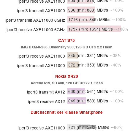
904
(min: 816)
MBit/s
∼100%
iperf3 receive AXE11000
936
(min: 863)
MBit/s
∼100%
iperf3 transmit AXE11000
1716
(min: 845)
MBit/s
∼100%
iperf3 transmit AXE11000 6GHz
1757
(min: 1694)
MBit/s
∼100%
iperf3 receive AXE11000 6GHz
CAT S75
IMG BXM-8-256, Dimensity 930, 128 GB UFS 2.2 Flash
345
(min: 331)
MBit/s
∼38%
iperf3 receive AXE11000
372
(min: 353)
MBit/s
∼40%
iperf3 transmit AXE11000
Nokia XR20
Adreno 619, SD 480, 128 GB UFS 2.1 Flash
630
(min: 561)
MBit/s
∼100%
iperf3 transmit AX12
649
(min: 589)
MBit/s
∼100%
iperf3 receive AX12
Durchschnitt der Klasse
Smartphone
721
(min: 52.2)
MBit/s
∼80%
iperf3 receive AXE11000