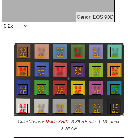
Canon EOS 90D
4.8
2.3
3.5
8.1
2.1
1.1
∆E
∆E
∆E
∆E
∆E
∆E
5.4
2.2
5.7
2.4
3.6
5.7
∆E
∆E
∆E
∆E
∆E
∆E
2.3
2.9
4.3
6.6
4.4
1.5
∆E
∆E
∆E
∆E
∆E
∆E
8.2
4.2
2.4
2.5
2.6
4.5
∆E
∆E
∆E
∆E
∆E
∆E
ColorChecker
Nokia XR21
: 3.89 ∆E min: 1.13 - max:
8.25 ∆E