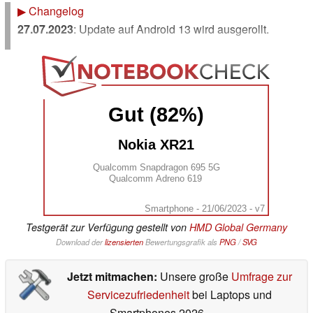
▶
Changelog
27.07.2023
: Update auf Android 13 wird ausgerollt.
Gut (82%)
Nokia XR21
Qualcomm Snapdragon 695 5G
Qualcomm Adreno 619
Smartphone - 21/06/2023 - v7
Testgerät zur Verfügung gestellt von
HMD Global Germany
Download der
lizensierten
Bewertungsgrafik als
PNG
/
SVG
Jetzt mitmachen:
Unsere große
Umfrage zur
Servicezufriedenheit
bei Laptops und
Smartphones 2026