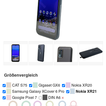
Größenvergleich
CAT S75
Gigaset GX6
Nokia XR20
Samsung Galaxy XCover 6 Pro
Nokia XR21
Google Pixel 7
DIN A6
❌