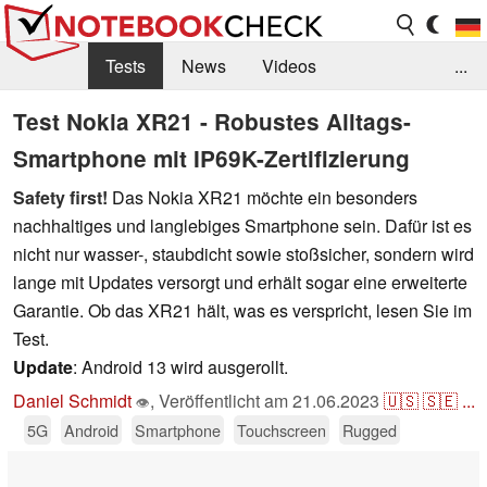
Tests
News
Videos
...
Benchmarks & Tech
Externe Tests
Test Nokia XR21 - Robustes Alltags-
Smartphone mit IP69K-Zertifizierung
Kaufberatung
Deals
Suche
Jobs
Safety first!
Das Nokia XR21 möchte ein besonders
Forum
nachhaltiges und langlebiges Smartphone sein. Dafür ist es
nicht nur wasser-, staubdicht sowie stoßsicher, sondern wird
lange mit Updates versorgt und erhält sogar eine erweiterte
Garantie. Ob das XR21 hält, was es verspricht, lesen Sie im
Test.
Update
: Android 13 wird ausgerollt.
Daniel Schmidt
,
Veröffentlicht am
21.06.2023
🇺🇸
🇸🇪
...
👁
5G
Android
Smartphone
Touchscreen
Rugged