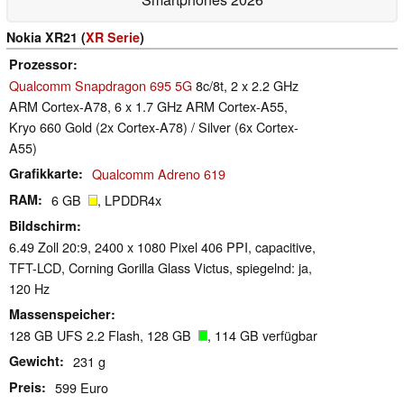
Nokia XR21 (
XR Serie
)
Prozessor
Qualcomm Snapdragon 695 5G
8c/8t, 2 x 2.2 GHz
ARM Cortex-A78, 6 x 1.7 GHz ARM Cortex-A55,
Kryo 660 Gold (2x Cortex-A78) / Silver (6x Cortex-
A55)
Grafikkarte
Qualcomm Adreno 619
RAM
6 GB
, LPDDR4x
Bildschirm
6.49 Zoll 20:9, 2400 x 1080 Pixel 406 PPI, capacitive,
TFT-LCD, Corning Gorilla Glass Victus, spiegelnd: ja,
120 Hz
Massenspeicher
128 GB UFS 2.2 Flash, 128 GB
, 114 GB verfügbar
Gewicht
231 g
Preis
599 Euro