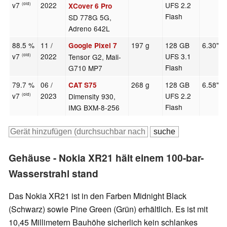
v7
2022
UFS 2.2
(old)
XCover 6 Pro
Flash
SD 778G 5G,
Adreno 642L
88.5 %
11 /
197 g
128 GB
6.30"
Google Pixel 7
v7
2022
UFS 3.1
Tensor G2, Mali-
(old)
Flash
G710 MP7
79.7 %
06 /
268 g
128 GB
6.58"
CAT S75
v7
2023
UFS 2.2
Dimensity 930,
(old)
Flash
IMG BXM-8-256
Gehäuse - Nokia XR21 hält einem 100-bar-
Wasserstrahl stand
Das Nokia XR21 ist in den Farben Midnight Black
(Schwarz) sowie Pine Green (Grün) erhältlich. Es ist mit
10,45 Millimetern Bauhöhe sicherlich kein schlankes