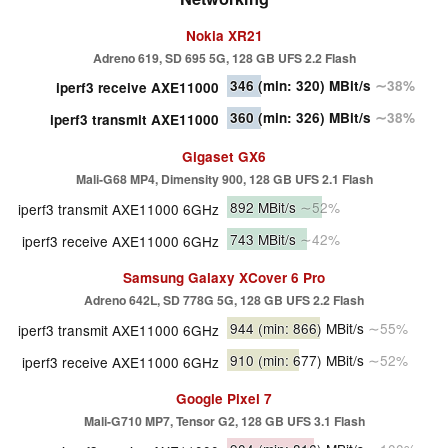
Nokia XR21
Adreno 619, SD 695 5G, 128 GB UFS 2.2 Flash
346
(min: 320)
MBit/s
∼38%
iperf3 receive AXE11000
360
(min: 326)
MBit/s
∼38%
iperf3 transmit AXE11000
Gigaset GX6
Mali-G68 MP4, Dimensity 900, 128 GB UFS 2.1 Flash
892 MBit/s
∼52%
iperf3 transmit AXE11000 6GHz
743 MBit/s
∼42%
iperf3 receive AXE11000 6GHz
Samsung Galaxy XCover 6 Pro
Adreno 642L, SD 778G 5G, 128 GB UFS 2.2 Flash
944
(min: 866)
MBit/s
∼55%
iperf3 transmit AXE11000 6GHz
910
(min: 677)
MBit/s
∼52%
iperf3 receive AXE11000 6GHz
Google Pixel 7
Mali-G710 MP7, Tensor G2, 128 GB UFS 3.1 Flash