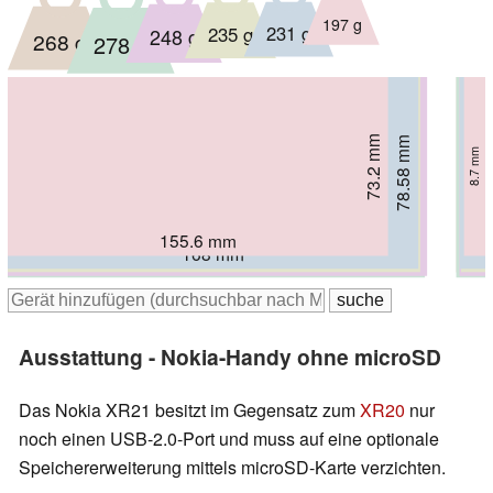
197 g
231 g
235 g
248 g
268 g
278 g
73.2 mm
78.58 mm
79.9 mm
81.5 mm
82.2 mm
10.45 mm
8.7 mm
80 mm
11.9 mm
10.6 mm
11.9 mm
9.9 mm
155.6 mm
168 mm
168.8 mm
171 mm
171.6 mm
170.7 mm
Ausstattung - Nokia-Handy ohne microSD
Das Nokia XR21 besitzt im Gegensatz zum
XR20
nur
noch einen USB-2.0-Port und muss auf eine optionale
Speichererweiterung mittels microSD-Karte verzichten.