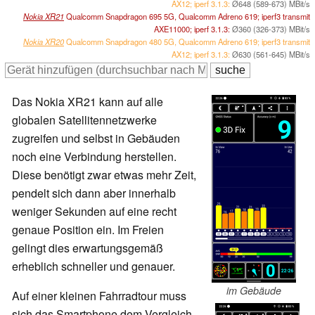
AX12; iperf 3.1.3:
Ø648 (589-673) MBit/s
Nokia XR21
Qualcomm Snapdragon 695 5G, Qualcomm Adreno 619; iperf3 transmit
AXE11000; iperf 3.1.3:
Ø360 (326-373) MBit/s
Nokia XR20
Qualcomm Snapdragon 480 5G, Qualcomm Adreno 619; iperf3 transmit
AX12; iperf 3.1.3:
Ø630 (561-645) MBit/s
Das Nokia XR21 kann auf alle
globalen Satellitennetzwerke
zugreifen und selbst in Gebäuden
noch eine Verbindung herstellen.
Diese benötigt zwar etwas mehr Zeit,
pendelt sich dann aber innerhalb
weniger Sekunden auf eine recht
genaue Position ein. Im Freien
gelingt dies erwartungsgemäß
erheblich schneller und genauer.
im Gebäude
Auf einer kleinen Fahrradtour muss
sich das Smartphone dem Vergleich