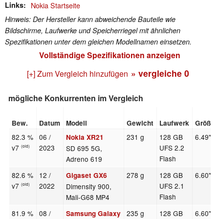
Links
Nokia Startseite
Hinweis: Der Hersteller kann abweichende Bauteile wie
Bildschirme, Laufwerke und Speicherriegel mit ähnlichen
Spezifikationen unter dem gleichen Modellnamen einsetzen.
Vollständige Spezifikationen anzeigen
» vergleiche
0
[+] Zum Vergleich hinzufügen
mögliche Konkurrenten im Vergleich
Bew.
Datum
Modell
Gewicht
Laufwerk
Größe
82.3 %
06 /
231 g
128 GB
6.49"
Nokia XR21
v7
2023
UFS 2.2
SD 695 5G,
(old)
Flash
Adreno 619
82.6 %
12 /
278 g
128 GB
6.60"
Gigaset GX6
v7
2022
UFS 2.1
Dimensity 900,
(old)
Flash
Mali-G68 MP4
81.9 %
08 /
235 g
128 GB
6.60"
Samsung Galaxy