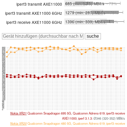
685
(min: 52.5)
MBit/s
∼73%
iperf3 transmit AXE11000
1279
(min: 287)
MBit/s
∼75%
iperf3 transmit AXE11000 6GHz
1396
(min: 339)
MBit/s
∼79%
iperf3 receive AXE11000 6GHz
660
645
630
615
600
585
570
555
540
525
510
495
480
465
450
435
420
405
390
375
360
345
330
315
300
285
270
255
240
225
210
195
180
165
150
135
120
105
90
75
60
45
30
15
0
Nokia XR21
Qualcomm Snapdragon 695 5G, Qualcomm Adreno 619; iperf3 receive
AXE11000; iperf 3.1.3:
Ø346 (320-352) MBit/s
Nokia XR20
Qualcomm Snapdragon 480 5G, Qualcomm Adreno 619; iperf3 receive