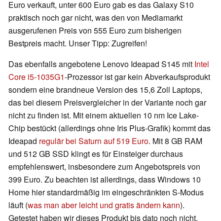
Euro verkauft, unter 600 Euro gab es das Galaxy S10
praktisch noch gar nicht, was den von Mediamarkt
ausgerufenen Preis von 555 Euro zum bisherigen
Bestpreis macht. Unser Tipp: Zugreifen!
Das ebenfalls angebotene Lenovo Ideapad S145 mit
Intel
Core i5-1035G1
-Prozessor ist gar kein Abverkaufsprodukt
sondern eine brandneue Version des 15,6 Zoll Laptops,
das bei diesem Preisvergleicher in der Variante noch gar
nicht zu finden ist. Mit einem aktuellen 10 nm Ice Lake-
Chip bestückt (allerdings ohne Iris Plus-Grafik) kommt das
Ideapad
regulär bei Saturn auf 519 Euro
. Mit 8 GB RAM
und 512 GB SSD klingt es für Einsteiger durchaus
empfehlenswert, insbesondere zum Angebotspreis von
399 Euro. Zu beachten ist allerdings, dass Windows 10
Home hier standardmäßig im eingeschränkten S-Modus
läuft (
was man aber leicht und gratis ändern kann
).
Getestet haben wir dieses Produkt bis dato noch nicht.