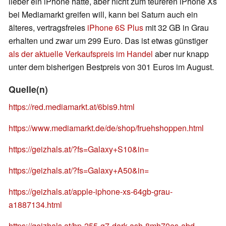
lieber ein iPhone hätte, aber nicht zum teureren iPhone Xs
bei Mediamarkt greifen will, kann bei Saturn auch ein
älteres, vertragsfreies
iPhone 6S Plus
mit 32 GB in Grau
erhalten und zwar um 299 Euro. Das ist etwas günstiger
als der aktuelle Verkaufspreis im Handel
aber nur knapp
unter dem bisherigen Bestpreis von 301 Euros im August.
Quelle(n)
https://red.mediamarkt.at/6bis9.html
https://www.mediamarkt.de/de/shop/fruehshoppen.html
https://geizhals.at/?fs=Galaxy+S10&in=
https://geizhals.at/?fs=Galaxy+A50&in=
https://geizhals.at/apple-iphone-xs-64gb-grau-
a1887134.html
https://geizhals.at/hp-255-g7-dark-ash-8mh70es-abd-