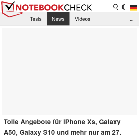
Tests
News
Videos
...
Benchmarks & Tech
Externe Tests
Kaufberatung
Deals
Suche
Jobs
Forum
Tolle Angebote für iPhone Xs, Galaxy
A50, Galaxy S10 und mehr nur am 27.