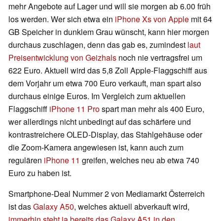
mehr Angebote auf Lager und will sie morgen ab 6.00 früh
los werden. Wer sich etwa ein
iPhone Xs von Apple
mit 64
GB Speicher in dunklem Grau wünscht, kann hier morgen
durchaus zuschlagen, denn das gab es, zumindest
laut
Preisentwicklung von Geizhals
noch nie vertragsfrei um
622 Euro. Aktuell wird das 5,8 Zoll Apple-Flaggschiff aus
dem Vorjahr um etwa 700 Euro verkauft, man spart also
durchaus einige Euros. Im Vergleich zum aktuellen
Flaggschiff
iPhone 11 Pro
spart man mehr als 400 Euro,
wer allerdings nicht unbedingt auf das schärfere und
kontrastreichere OLED-Display, das Stahlgehäuse oder
die Zoom-Kamera angewiesen ist, kann auch zum
regulären
iPhone 11
greifen, welches neu ab etwa 740
Euro zu haben ist.
Smartphone-Deal Nummer 2 von Mediamarkt Österreich
ist das
Galaxy A50
, welches aktuell abverkauft wird,
immerhin steht ja bereits das Galaxy A51 in den