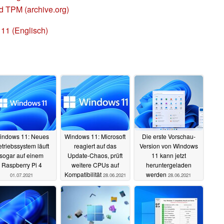
d TPM (archive.org)
11 (Englisch)
indows 11: Neues
Windows 11: Microsoft
Die erste Vorschau-
triebssystem läuft
reagiert auf das
Version von Windows
sogar auf einem
Update-Chaos, prüft
11 kann jetzt
Raspberry Pi 4
weitere CPUs auf
heruntergeladen
Kompatibilität
werden
01.07.2021
28.06.2021
28.06.2021