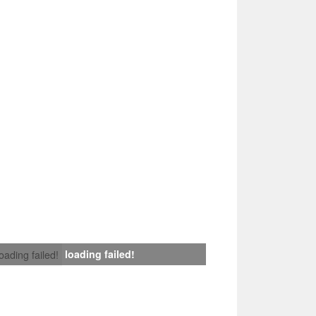
loading failed!
loading failed!