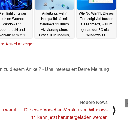
ie Highlights der
Anleitung: Mehr
WhyNotWin11: Dieses
letzten Woche:
Kompatibilität mit
Tool zeigt viel besser
Windows 11
Windows 11 durch
als Microsoft, warum
beeindruckt und
Aktivierung eines
genau der PC nicht
verwirrt
Gratis-TPM-Moduls,
Windows 11-
28.06.2021
Secure Boot und UEFI
kompatibel ist
27.06.2021
re Artikel anzeigen
im BIOS
27.06.2021
n zu diesem Artikel? - Uns interessiert Deine Meinung
Neuere News
⟩
en warnt
Die erste Vorschau-Version von Windows
11 kann jetzt heruntergeladen werden