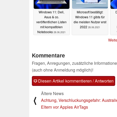
Windows 11: Dell,
Microsoft bestätigt:
D
Asus & co.
Windows 11 gibts für
veröffentlichen Listen
die meisten Nutzer erst
mit kompatiblen
2022
28.06.2021
Notebooks
28.06.2021
Weite
Kommentare
Fragen, Anregungen, zusätzliche Informatione
(auch ohne Anmeldung möglich)!
Diesen Artikel kommentieren / Antworten
Ältere News
⟨
Achtung, Verschluckungsgefahr: Australi
Eltern vor Apples AirTags