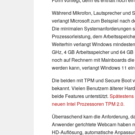
Form vorliegt, denn es enthält noch ein
Während Mikrofon, Lautsprecher und So
verlangt Microsoft zum Beispiel nach d
Die minimalen Systemanforderungen si
Prozessorleistung, dem Arbeitsspeiche
Weiterhin verlangt Windows mindesten
GHz, 4 GB Arbeitsspeicher und 64 GB
noch auf Rechnern mit Mainboards die a
werden kann, verlangt Windows 11 ei
Die beiden mit TPM und Secure Boot v
bekannt. Vielen Benutzern älterer Hardw
beide Features unterstützt.
Spätestens 
neuen Intel Prozessoren TPM 2.0.
Überraschend kam die Anforderung, d
Anwender gerichtete Webcam haben müs
HD-Auflösung, automatische Anpassun