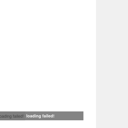
loading failed!
loading failed!