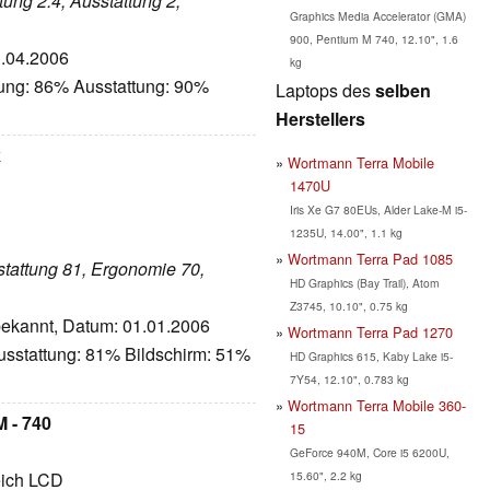
stung 2.4, Ausstattung 2,
Graphics Media Accelerator (GMA)
900, Pentium M 740, 12.10", 1.6
1.04.2006
kg
tung: 86% Ausstattung: 90%
Laptops des
selben
Herstellers
k
Wortmann Terra Mobile
1470U
Iris Xe G7 80EUs, Alder Lake-M i5-
1235U, 14.00", 1.1 kg
Wortmann Terra Pad 1085
sstattung 81, Ergonomie 70,
HD Graphics (Bay Trail), Atom
Z3745, 10.10", 0.75 kg
nbekannt, Datum: 01.01.2006
Wortmann Terra Pad 1270
usstattung: 81% Bildschirm: 51%
HD Graphics 615, Kaby Lake i5-
7Y54, 12.10", 0.783 kg
Wortmann Terra Mobile 360-
 - 740
15
GeForce 940M, Core i5 6200U,
15.60", 2.2 kg
eich LCD