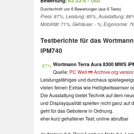
83.33%
- Gut
Bewertung:
Durchschnitt von
6
Bewertungen (aus
6
Tests)
Preis: 87%, Leistung: 85%, Ausstattung: 86
Mobilität: 71%, Gehäuse: - %, Ergonomie: 7
Testberichte für das Wortman
iPM740
Wortmann Terra Aura 8300 MWS iPM
87%
Quelle:
PC Welt
Archive.org versio
Leistungsfähiges und durchaus spielegeei
vielen feinen Extras wie Helligkeitssensor
Die Ausstattung bietet Technik auf dem neu
und Displayqualität spielten nicht ganz auf
geht für das Gebotene in Ordnung.
eher kurz gehaltener Test; online abrufbar