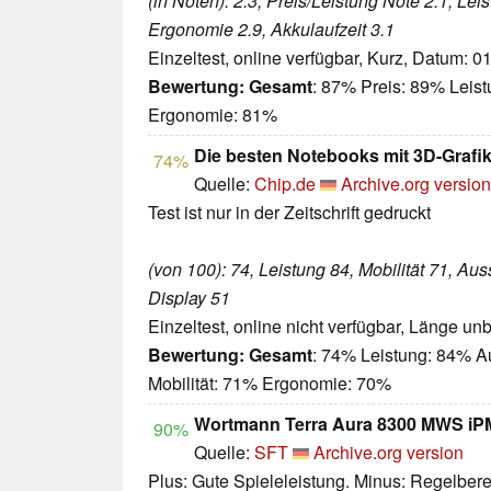
(in Noten): 2.3, Preis/Leistung Note 2.1, Lei
Ergonomie 2.9, Akkulaufzeit 3.1
Einzeltest, online verfügbar, Kurz, Datum: 0
Bewertung:
Gesamt
: 87% Preis: 89% Leis
Ergonomie: 81%
Die besten Notebooks mit 3D-Grafi
74%
Quelle:
Chip.de
Archive.org version
Test ist nur in der Zeitschrift gedruckt
(von 100): 74, Leistung 84, Mobilität 71, Au
Display 51
Einzeltest, online nicht verfügbar, Länge u
Bewertung:
Gesamt
: 74% Leistung: 84% A
Mobilität: 71% Ergonomie: 70%
Wortmann Terra Aura 8300 MWS iPM
90%
Quelle:
SFT
Archive.org version
Plus: Gute Spieleleistung. Minus: Regelber