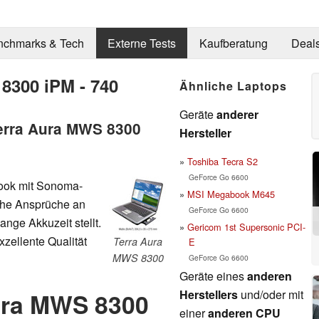
nchmarks & Tech
Externe Tests
Kaufberatung
Deal
8300 iPM - 740
Ähnliche Laptops
Geräte
anderer
erra Aura MWS 8300
Hersteller
Toshiba Tecra S2
GeForce Go 6600
book mit Sonoma-
MSI Megabook M645
ohe Ansprüche an
GeForce Go 6600
ange Akkuzeit stellt.
Gericom 1st Supersonic PCI-
zellente Qualität
Terra Aura
E
MWS 8300
GeForce Go 6600
Geräte eines
anderen
Herstellers
und/oder mit
ura MWS 8300
einer
anderen CPU