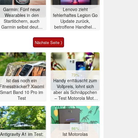
Garmin: Fünf neue
Lenovo zieht
Wearables in den
fehlerhaftes Legion Go
Startlöchern, auch
Update zurück,
Garmin selbst deutet
betroffene Handhelds
auf Fenix 9-Release
bleiben unbrauchbar
Nächste Seite ⟩
73%
Ist das noch ein
Handy enttäuscht zum
Fitnesstracker? Xiaomi
Vollpreis, lohnt sich
Smart Band 10 Pro im
aber als Schnäppchen
Test
– Test Motorola Moto
G47 Smartphone
86%
Antigravity A1 im Test:
Ist Motorolas