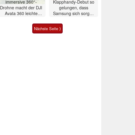
immersive 360°-
Klapphandy-Debut so
Drohne macht der DJI
gelungen, dass
Avata 360 leichte
Samsung sich sorgen
Konkurrenz
muss? – Razr Fold
Smartphone im Test
Nächste Seite ⟩