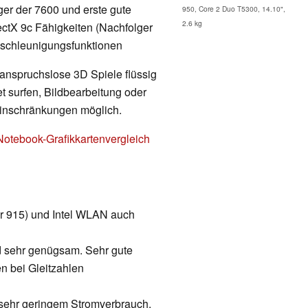
ger der 7600 und erste gute
950, Core 2 Duo T5300, 14.10",
2.6 kg
ectX 9c Fähigkeiten (Nachfolger
schleunigungsfunktionen
 anspruchslose 3D Spiele flüssig
t surfen, Bildbearbeitung oder
Einschränkungen möglich.
Notebook-Grafikkartenvergleich
der 915) und Intel WLAN auch
d sehr genügsam. Sehr gute
 bei Gleitzahlen
t sehr geringem Stromverbrauch.