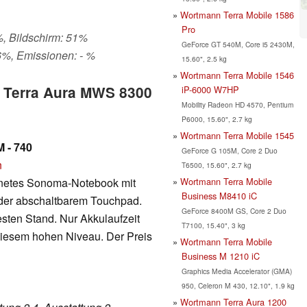
Wortmann Terra Mobile 1586
Pro
%, Bildschirm: 51%
GeForce GT 540M, Core i5 2430M,
6%, Emissionen: - %
15.60", 2.5 kg
Wortmann Terra Mobile 1546
n Terra Aura MWS 8300
iP-6000 W7HP
Mobility Radeon HD 4570, Pentium
P6000, 15.60", 2.7 kg
Wortmann Terra Mobile 1545
 - 740
GeForce G 105M, Core 2 Duo
n
T6500, 15.60", 2.7 kg
Wortmann Terra Mobile
gnetes Sonoma-Notebook mit
Business M8410 iC
 oder abschaltbarem Touchpad.
GeForce 8400M GS, Core 2 Duo
esten Stand. Nur Akkulaufzeit
T7100, 15.40", 3 kg
 diesem hohen Niveau. Der Preis
Wortmann Terra Mobile
Business M 1210 iC
Graphics Media Accelerator (GMA)
950, Celeron M 430, 12.10", 1.9 kg
Wortmann Terra Aura 1200