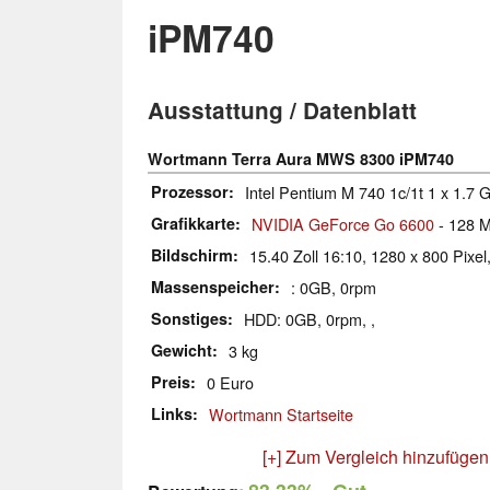
iPM740
Ausstattung / Datenblatt
Wortmann Terra Aura MWS 8300 iPM740
Prozessor
Intel Pentium M 740 1c/1t 1 x 1.7 
Grafikkarte
NVIDIA GeForce Go 6600
- 128 
Bildschirm
15.40 Zoll 16:10, 1280 x 800 Pix
Massenspeicher
: 0GB, 0rpm
Sonstiges
HDD: 0GB, 0rpm, ,
Gewicht
3 kg
Preis
0 Euro
Links
Wortmann Startseite
[+] Zum Vergleich hinzufügen