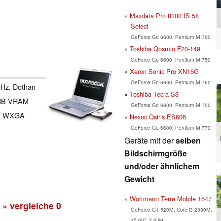
Maxdata Pro 8100 IS 58
Select
GeForce Go 6600, Pentium M 760
Toshiba Qosmio F20-149
GeForce Go 6600, Pentium M 750
Xeron Sonic Pro XN15G
GeForce Go 6600, Pentium M 760
GHz, Dothan
Toshiba Tecra S3
MB VRAM
GeForce Go 6600, Pentium M 750
el, WXGA
Nexoc Osiris ES606
GeForce Go 6600, Pentium M 770
Geräte mit der
selben
Bildschirmgröße
und/oder ähnlichem
Gewicht
Wortmann Terra Mobile 1547
» vergleiche
0
GeForce GT 520M, Core i3 2330M,
15.60", 2.6 kg