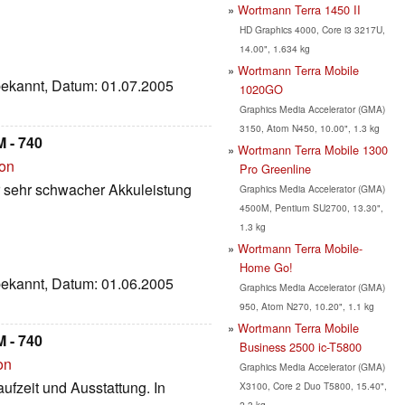
Wortmann Terra 1450 II
HD Graphics 4000, Core i3 3217U,
14.00", 1.634 kg
Wortmann Terra Mobile
nbekannt, Datum: 01.07.2005
1020GO
Graphics Media Accelerator (GMA)
3150, Atom N450, 10.00", 1.3 kg
 - 740
Wortmann Terra Mobile 1300
ion
Pro Greenline
er sehr schwacher Akkuleistung
Graphics Media Accelerator (GMA)
4500M, Pentium SU2700, 13.30",
1.3 kg
Wortmann Terra Mobile-
Home Go!
nbekannt, Datum: 01.06.2005
Graphics Media Accelerator (GMA)
950, Atom N270, 10.20", 1.1 kg
Wortmann Terra Mobile
 - 740
Business 2500 ic-T5800
on
Graphics Media Accelerator (GMA)
ufzeit und Ausstattung. In
X3100, Core 2 Duo T5800, 15.40",
2.3 kg