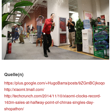
Quelle(n)
https://plus.google.com/+HugoBarra/posts/9ZGmBCjkoqo
http://xiaomi.tmall.com/
http://techcrunch.com/2014/11/10/xiaomi-clocks-record-
163m-sales-at-halfway-point-of-chinas-singles-day-
shopathon/