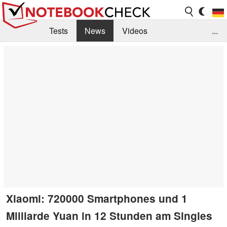
Tests
News
Videos
...
Benchmarks & Tech
Externe Tests
Kaufberatung
Deals
Suche
Jobs
Forum
Xiaomi: 720000 Smartphones und 1
Milliarde Yuan in 12 Stunden am Singles