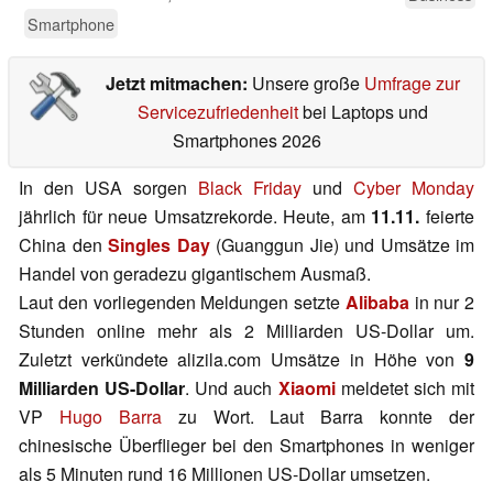
Smartphone
Jetzt mitmachen:
Unsere große
Umfrage zur
Servicezufriedenheit
bei Laptops und
Smartphones 2026
In den USA sorgen
Black Friday
und
Cyber Monday
jährlich für neue Umsatzrekorde. Heute, am
11.11.
feierte
China den
Singles Day
(Guanggun Jie) und Umsätze im
Handel von geradezu gigantischem Ausmaß.
Laut den vorliegenden Meldungen setzte
Alibaba
in nur 2
Stunden online mehr als 2 Milliarden US-Dollar um.
Zuletzt verkündete alizila.com Umsätze in Höhe von
9
Milliarden US-Dollar
. Und auch
Xiaomi
meldetet sich mit
VP
Hugo Barra
zu Wort. Laut Barra konnte der
chinesische Überflieger bei den Smartphones in weniger
als 5 Minuten rund 16 Millionen US-Dollar umsetzen.