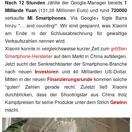
Nach 12 Stunden
zählte der Google-Manager bereits
1
Milliarde Yuan
(131,35 Millionen Euro) und rund
720000
verkaufte
Mi Smartphones
. Via Google+ fügte Barra
hinzu "… and counting!". Wir sind gespannt, was Xiaomi
am Ende in der Schlussabrechnung für gewaltige
Verkaufszahlen nennen wird.
Xiaomi konnte in vergleichsweise kurzer Zeit zum
größten
Smartphone-Hersteller
auf dem Markt in China aufsteigen.
Jetzt sucht der Senkrechtstarter der Smartphone-Branche
nach neuen
Investoren
und 40 Milliarden US-Dollar.
Mitten in der neuen
Finanzierungsrunde
kommen solche
"guten" Zahlen gerade recht. Zuletzt ließ Xiaomi
durchblicken, dass der Shootingstar aus China trotz
Kampfpreisen für seine Produkte unter dem Strich
Gewinn
macht.