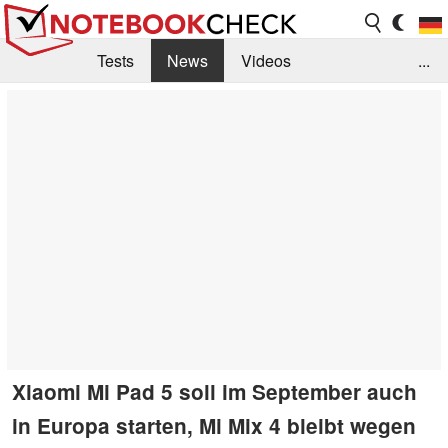
Tests
News
Videos
...
Benchmarks & Tech
Externe Tests
Kaufberatung
Deals
Suche
Jobs
Forum
Xiaomi Mi Pad 5 soll im September auch
in Europa starten, Mi Mix 4 bleibt wegen