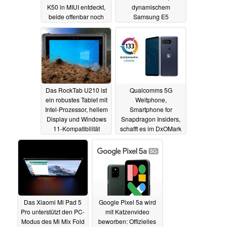
K50 in MIUI entdeckt,
dynamischem
beide offenbar noch
Samsung E5
mit Snapdragon 870
AMOLED-Display aber
ohne Under-Display-
20.08.2021
Kamera
18.08.2021
Das RockTab U210 ist
Qualcomms 5G
ein robustes Tablet mit
Weltphone,
Intel-Prozessor, hellem
Smartphone for
Display und Windows
Snapdragon Insiders,
11-Kompatibilität
schafft es im DxOMark
Kamera-Test in die Top
17.08.2021
5
17.08.2021
Das Xiaomi Mi Pad 5
Google Pixel 5a wird
Pro unterstützt den PC-
mit Katzenvideo
Modus des Mi Mix Fold
beworben: Offizielles