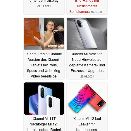
unter dem Display
End-Handy mit
unsichtbarer
09.12.2021
Selfiekamera
07.12.2021
Xiaomi Pad 5: Globale
Xiaomi Mi Note 11:
Version des Xiaomi-
Neue Hinweise auf
Tablets mit Preis,
geplante Kamera- und
Specs und Unboxing-
Prozessor-Upgrades
Video bereits bei
23.08.2021
Händler aufgetaucht
05.09.2021
Xiaomi Mi 11T
Xiaomi Mi 12 laut
Nachfolger Mi 12T
Leaker mit
bereits neben Redmi
brandneuem,