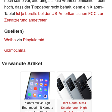
noch keine vor, allerdings ist die Wahrscheinlichkeit recht
hoch, dass der Tippgeber recht behält, denn ein Xiaomi-
Tablet
ist ja bereits bei der US-Amerikanischen FCC zur
Zertifizierung angetreten
.
Quelle(n)
Weibo
via
Playfuldroid
Gizmochina
Verwandte Artikel
Xiaomi Mix 4: High-
Test Xiaomi Mix 4
End-Import mit Kamera
Smartphone - High-