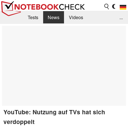
Tests
News
Videos
...
Benchmarks & Tech
Externe Tests
Kaufberatung
Deals
Suche
Jobs
Forum
YouTube: Nutzung auf TVs hat sich
verdoppelt