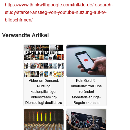
https://www.thinkwithgoogle.com/intl/de-de/research-
study/starker-anstieg-von-youtube-nutzung-auf-tv-
bildschirmen/
Verwandte Artikel
Video-on-Demand:
Kein Geld für
Nutzung
Amateure: YouTube
kostenpflichtiger
verändert
Videostreaming-
Monetarisierungs-
Dienste legt deutlich zu
Regeln
17.01.2018
19.06.2018