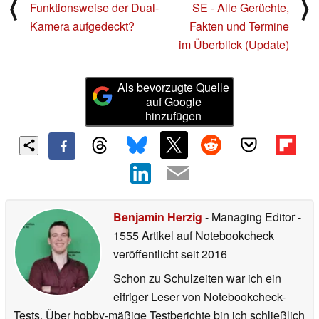
⟨
⟩
Funktionsweise der Dual-
SE - Alle Gerüchte,
Kamera aufgedeckt?
Fakten und Termine
im Überblick (Update)
Als bevorzugte Quelle
auf Google
hinzufügen
Benjamin Herzig
- Managing Editor
-
1555 Artikel auf Notebookcheck
veröffentlicht
seit 2016
Schon zu Schulzeiten war ich ein
eifriger Leser von Notebookcheck-
Tests. Über hobby-mäßige Testberichte bin ich schließlich