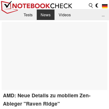
Tests
News
Videos
...
Benchmarks & Tech
Externe Tests
Kaufberatung
Deals
Suche
Jobs
Forum
AMD: Neue Details zu mobilem Zen-
Ableger "Raven Ridge"