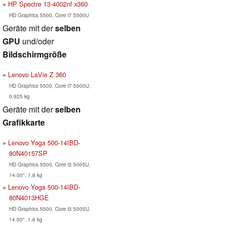
HP Spectre 13-4002nf x360
HD Graphics 5500, Core i7 5500U
Geräte mit der
selben
GPU
und/oder
Bildschirmgröße
Lenovo LaVie Z 360
HD Graphics 5500, Core i7 5500U,
0.925 kg
Geräte mit der
selben
Grafikkarte
Lenovo Yoga 500-14IBD-
80N40157SP
HD Graphics 5500, Core i3 5005U,
14.00", 1.8 kg
Lenovo Yoga 500-14IBD-
80N4013HGE
HD Graphics 5500, Core i3 5005U,
14.00", 1.8 kg