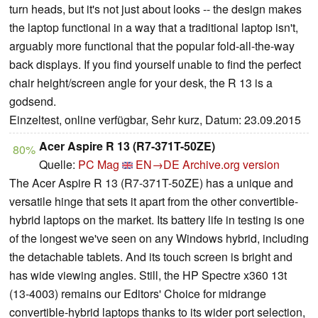
turn heads, but it's not just about looks -- the design makes
the laptop functional in a way that a traditional laptop isn't,
arguably more functional that the popular fold-all-the-way
back displays. If you find yourself unable to find the perfect
chair height/screen angle for your desk, the R 13 is a
godsend.
Einzeltest, online verfügbar, Sehr kurz, Datum: 23.09.2015
Acer Aspire R 13 (R7-371T-50ZE)
80%
Quelle:
PC Mag
EN→DE
Archive.org version
The Acer Aspire R 13 (R7-371T-50ZE) has a unique and
versatile hinge that sets it apart from the other convertible-
hybrid laptops on the market. Its battery life in testing is one
of the longest we've seen on any Windows hybrid, including
the detachable tablets. And its touch screen is bright and
has wide viewing angles. Still, the HP Spectre x360 13t
(13-4003) remains our Editors' Choice for midrange
convertible-hybrid laptops thanks to its wider port selection,