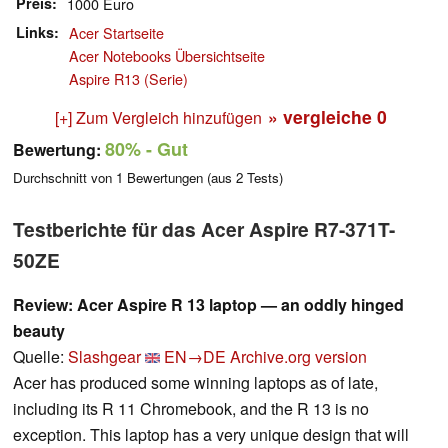
Preis
1000 Euro
Links
Acer Startseite
Acer Notebooks Übersichtseite
Aspire R13 (Serie)
» vergleiche
0
[+] Zum Vergleich hinzufügen
80%
- Gut
Bewertung:
Durchschnitt von
1
Bewertungen (aus
2
Tests)
Testberichte für das Acer Aspire R7-371T-
50ZE
Review: Acer Aspire R 13 laptop — an oddly hinged
beauty
Quelle:
Slashgear
EN→DE
Archive.org version
Acer has produced some winning laptops as of late,
including its R 11 Chromebook, and the R 13 is no
exception. This laptop has a very unique design that will