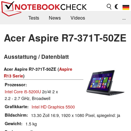
Tests
News
Videos
...
Benchmarks & Tech
Externe Tests
Acer Aspire R7-371T-50ZE
Kaufberatung
Deals
Suche
Jobs
Ausstattung / Datenblatt
Forum
Acer Aspire R7-371T-50ZE (
Aspire
R13 Serie
)
Prozessor
Intel Core i5-5200U
2c/4t 2 x
2.2 - 2.7 GHz, Broadwell
Grafikkarte
Intel HD Graphics 5500
Bildschirm
13.30 Zoll 16:9, 1920 x 1080 Pixel, spiegelnd: ja
Gewicht
1.5 kg