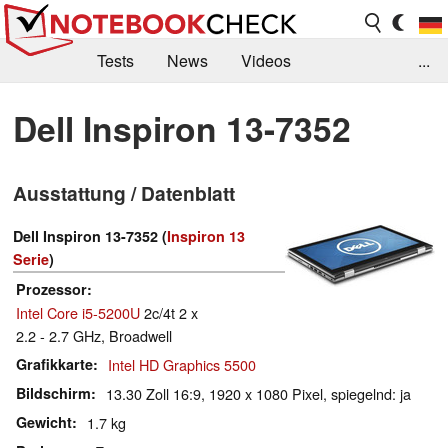
Tests
News
Videos
...
Benchmarks & Tech
Externe Tests
Dell Inspiron 13-7352
Kaufberatung
Deals
Suche
Jobs
Ausstattung / Datenblatt
Forum
Dell Inspiron 13-7352 (
Inspiron 13
Serie
)
Prozessor
Intel Core i5-5200U
2c/4t 2 x
2.2 - 2.7 GHz, Broadwell
Grafikkarte
Intel HD Graphics 5500
Bildschirm
13.30 Zoll 16:9, 1920 x 1080 Pixel, spiegelnd: ja
Gewicht
1.7 kg