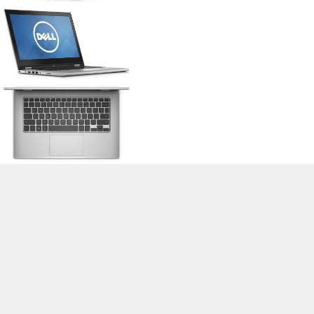
>
Notebook Test, Laptop Test und News
>
Externe Tests
>
Dell
> Dell
Inspiron 13-7352
Autor: Stefan Hinum, 21.05.2015 (Update: 21.05.2015)
loading failed!
loading failed!