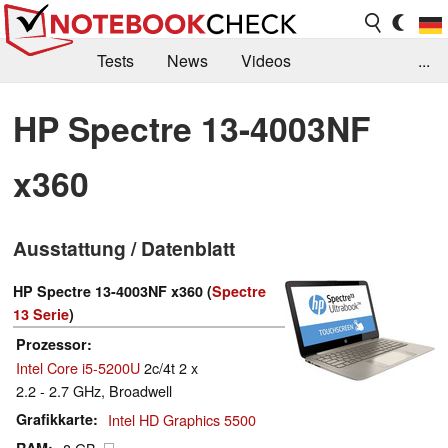
Tests
News
Videos
...
Benchmarks & Tech
Externe Tests
HP Spectre 13-4003NF
Kaufberatung
Deals
Suche
Jobs
x360
Forum
Ausstattung / Datenblatt
HP Spectre 13-4003NF x360 (
Spectre
13 Serie
)
Prozessor
Intel Core i5-5200U
2c/4t 2 x
2.2 - 2.7 GHz, Broadwell
Grafikkarte
Intel HD Graphics 5500