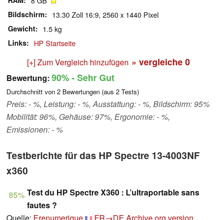
RAM
8 GB
Bildschirm
13.30 Zoll 16:9, 2560 x 1440 Pixel
Gewicht
1.5 kg
Links
HP Startseite
» vergleiche
0
[+] Zum Vergleich hinzufügen
90%
- Sehr Gut
Bewertung:
Durchschnitt von
2
Bewertungen (aus
2
Tests)
Preis: - %, Leistung: - %, Ausstattung: - %, Bildschirm: 95%
Mobilität: 96%, Gehäuse: 97%, Ergonomie: - %,
Emissionen: - %
Testberichte für das HP Spectre 13-4003NF
x360
Test du HP Spectre X360 : L’ultraportable sans
85%
fautes ?
Quelle:
Erenumerique
FR→DE
Archive.org version